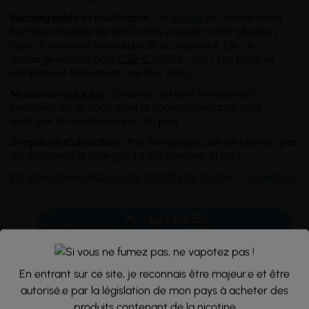
Rechargeable et réutilisable
: La
X-Line
est dotée d'une
batterie intégrée de 1200 mAh, pouvant offrir plusieurs
jours d’utilisation selon le profil du vapoteur. Elle se
recharge via son port
USB-C
(5V/1A max)
. Les pods se
remplacent facilement une fois vides.
Niveau de
e-liquide
: Grâce à son pod transparent,
contrôlez en un coup d’œil la quantité restante pour
anticiper le remplacement du pod.
Simplicité d’utilisation
: Pas de réglage, pas de bouton, pas
de résistance à changer, il suffit d’insérer le pod.
👉 Vous n'avez pas encore la batterie X-Line ? Cliquez ici
!
En entrant sur ce site, je reconnais être majeur.e et être
autorisé.e par la législation de mon pays à acheter des
produits contenant de la nicotine