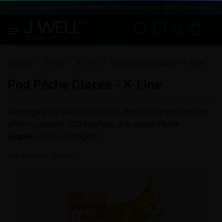
Le vapotage est une transition vers une vie sans tabac puis sans dé





(0)
Accueil
X-Bar
X-Line
Pod Pêche Glacée - X-Line
Pod Pêche Glacée - X-Line
Recharge pour le
kit
X-Line
de X-Bar. Double
pod
de 12ml
offrant jusqu'à 15 000 bouffées, à la
saveur
Pêche
Glacée
en 10 ou 20mg/ml.
Voir plus de détails
