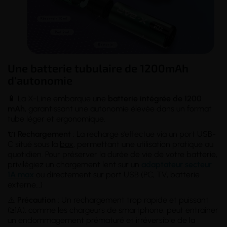
Une batterie tubulaire de 1200mAh
d'autonomie
🔋 La X-Line embarque une
batterie intégrée de 1200
mAh
, garantissant une autonomie élevée dans un format
tube léger et ergonomique.
🔌
Rechargement
: La recharge s’effectue via un port USB-
C situé sous la
box
, permettant une utilisation pratique au
quotidien. Pour préserver la durée de vie de votre batterie,
privilégiez un chargement lent sur un
adaptateur secteur
1A max
ou directement sur port USB (PC, TV, batterie
externe…)
⚠️
Précaution
: Un rechargement trop rapide et puissant
(≥1A), comme les chargeurs de smartphone, peut entraîner
un endommagement prématuré et irréversible de la