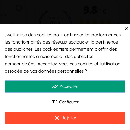
×
Jwell utilise des cookies pour optimiser les performances,
les fonctionnalités des réseaux sociaux et la pertinence
des publicités. Les cookies tiers permettent d'offrir des
fonctionnalités améliorées et des publicités
personnalisées. Acceptez-vous ces cookies et l'utilisation
Marchand approuvé par la Société des Avis Garantis,
cliquez ici pour vérifier
.
associée de vos données personnelles ?
© 2026 - j-well.fr
done_all
Accepter
tune
Configurer
clear
Rejeter