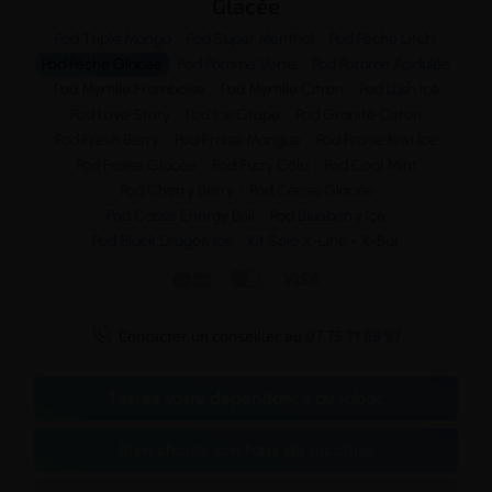
Glacée
Pod Triple Mango
Pod Super Menthol
Pod Pêche Litchi
Pod Pêche Glacée
Pod Pomme Verte
Pod Pomme Acidulée
Pod Myrtille Framboise
Pod Myrtille Citron
Pod Lush Ice
Pod Love Story
Pod Ice Grape
Pod Granité Citron
Pod Fresh Berry
Pod Fraise Mangue
Pod Fraise Kiwi Ice
Pod Fraise Glacée
Pod Fizzy Cola
Pod Cool Mint
Pod Cherry Berry
Pod Cerise Glacée
Pod Cassis Energy Bull
Pod Blueberry Ice
Pod Black Dragon Ice
Kit Solo X-Line - X-Bar




Contacter un conseiller au
07 75 71 69 97
Testez votre dépendance au tabac
Bien choisir son taux de nicotine