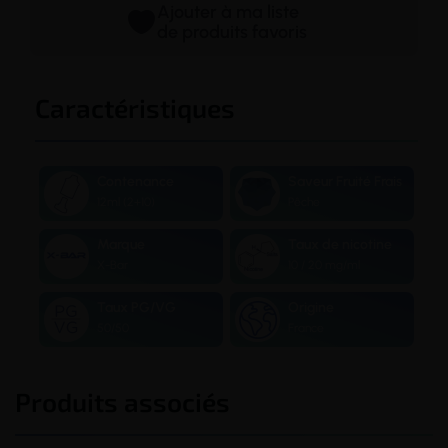
Ajouter à ma liste
de produits favoris
Caractéristiques
Contenance
Saveur Fruité Frais
12ml (2+10)
Pêche
Marque
Taux de nicotine
X-Bar
10 / 20 mg/ml
Taux PG/VG
Origine
50/50
France
Produits associés