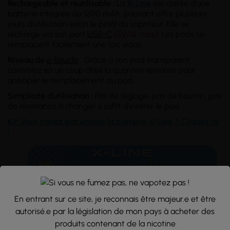
Rechargeable et réutilisable
: La
X-Line
est dotée d'une
batterie intégrée de 1200 mAh, pouvant offrir plusieurs
jours d’utilisation selon le profil du vapoteur. Elle se
recharge via son port
USB-C
(5V/1A max)
. Les pods se
remplacent facilement une fois vides.
Niveau de
e-liquide
: Grâce à son pod transparent,
contrôlez en un coup d’œil la quantité restante pour
anticiper le remplacement du pod.
Simplicité d’utilisation
: Pas de réglage, pas de bouton, pas
de résistance à changer, il suffit d’insérer le pod.
👉 Vous n'avez pas encore la batterie X-Line ? Cliquez ici
!
En entrant sur ce site, je reconnais être majeur.e et être
autorisé.e par la législation de mon pays à acheter des
produits contenant de la nicotine