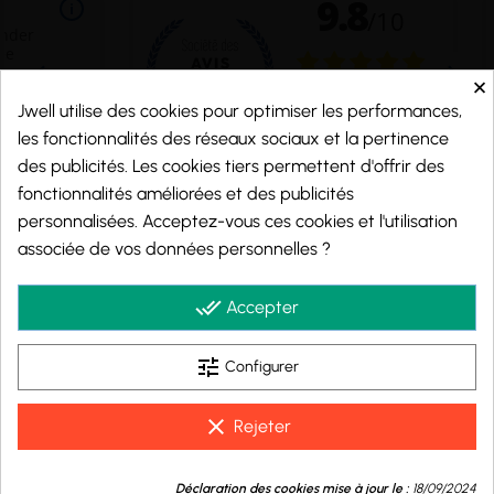
×
Jwell utilise des cookies pour optimiser les performances,
les fonctionnalités des réseaux sociaux et la pertinence
des publicités. Les cookies tiers permettent d'offrir des
fonctionnalités améliorées et des publicités
personnalisées. Acceptez-vous ces cookies et l'utilisation
Marchand approuvé par la Société des Avis Garantis,
cliquez ici pour vérifier
.
associée de vos données personnelles ?
© 2026 - j-well.fr
done_all
Accepter
tune
Configurer
clear
Rejeter
9.8
💬
/10
Déclaration des cookies mise à jour le :
18/09/2024
Besoin d'aide ?