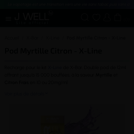
Le vapotage est une transition vers une vie sans tabac puis sans dé





(0)
Accueil
X-Bar
X-Line
Pod Myrtille Citron - X-Line
Pod Myrtille Citron - X-Line
Recharge pour le
kit
X-Line
de X-Bar. Double
pod
de 12ml
offrant jusqu'à 15 000 bouffées, à la
saveur
Myrtille
et
Citron Frais
en 10 ou 20mg/ml.
Voir plus de détails
