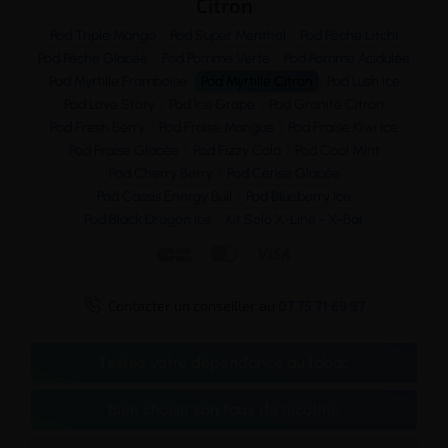
Citron
Pod Triple Mango
Pod Super Menthol
Pod Pêche Litchi
Pod Pêche Glacée
Pod Pomme Verte
Pod Pomme Acidulée
Pod Myrtille Framboise
Pod Myrtille Citron
Pod Lush Ice
Pod Love Story
Pod Ice Grape
Pod Granité Citron
Pod Fresh Berry
Pod Fraise Mangue
Pod Fraise Kiwi Ice
Pod Fraise Glacée
Pod Fizzy Cola
Pod Cool Mint
Pod Cherry Berry
Pod Cerise Glacée
Pod Cassis Energy Bull
Pod Blueberry Ice
Pod Black Dragon Ice
Kit Solo X-Line - X-Bar




Contacter un conseiller au
07 75 71 69 97
Testez votre dépendance au tabac
Bien choisir son taux de nicotine