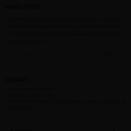
NEWSLETTER
Nous traitons vos données avec le plus grand soin, vous pouvez
consulter notre rubrique concernant la vie privée de nos clients.
En vous inscrivant à la newsletter vous acceptez nos conditions
générales d’utilisation

CONTACT
Email :
contact@j-well.fr
Téléphone :
07 75 71 69 97
Horaires : Nos conseillers sont disponibles du lundi au vendredi : de
10h00 à 17h00

A propos