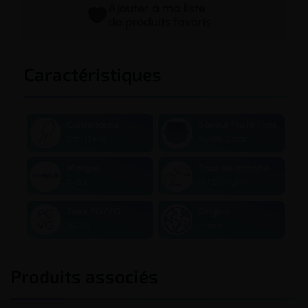
Ajouter à ma liste
de produits favoris
Caractéristiques
Contenance
Saveur Fruité Frais
12ml (2+10)
Myrtille Citron
Marque
Taux de nicotine
X-Bar
10 / 20 mg/ml
Taux PG/VG
Origine
50/50
France
Produits associés