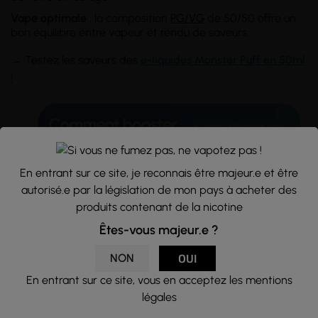
Vape optimale :
la composition
PG/VG
de 50/50 offre un
bon équilibre entre vapeur et rendu de saveurs.
→
Testez les saveurs des
e-liquides Monster Puff en 50ml
!
En entrant sur ce site, je reconnais être majeur.e et être
autorisé.e par la législation de mon pays à acheter des
produits contenant de la nicotine
Êtes-vous majeur.e ?
NON
OUI
Conseils d'utilisation :
En entrant sur ce site, vous en acceptez les mentions
légales
Flacon d'une
capacité
de 70ml rempli à hauteur de 50ml