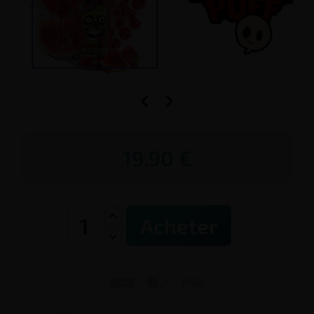


19,90 €
Acheter


