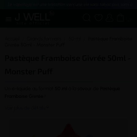
Le vapotage est une transition vers une vie sans tabac puis sans dé





(0)
Accueil
Grands formats
50 ml
Pastèque Framboise
Givrée 50ml - Monster Puff
Pastèque Framboise Givrée 50ml -
Monster Puff
Un
e-liquide
au format
50
ml
à la
saveur
de
Pastèque
Framboise
Givrée
!
Voir plus de détails
