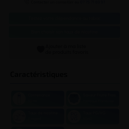

Contacter un conseiller au
07 75 71 69 97
Testez votre dépendance au tabac
Bien choisir son taux de nicotine
Ajouter à ma liste
de produits favoris
Caractéristiques
Contenance
Saveur Fruité Frais
50 ml
Pastèque Framboise
Taux de nicotine
Taux PG/VG
0 mg/ml
50/50