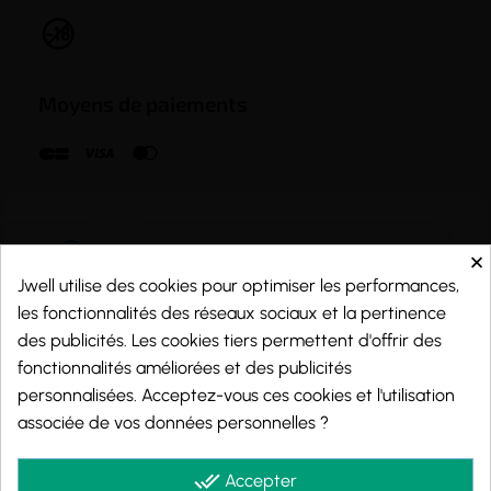
Moyens de paiements
×
Jwell utilise des cookies pour optimiser les performances,
les fonctionnalités des réseaux sociaux et la pertinence
des publicités. Les cookies tiers permettent d'offrir des
fonctionnalités améliorées et des publicités
personnalisées. Acceptez-vous ces cookies et l'utilisation
associée de vos données personnelles ?
Marchand approuvé par la Société des Avis Garantis,
cliquez ici pour vérifier
.
done_all
Accepter