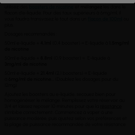
d'e-liquide, sans nicotine. Si vous souhaitez en ajouter,
utilisez des
boosters de nicotine
et
mélangez
les dans le
flacon d'e-liquide. Pour des taux supérieurs à 6mg/ml, il
vous faudra transvasez le tout dans un
flacon de 100ml
ou
plus.
Dosages recommandés :
50ml e-liquide +
4,1ml
(0,4 booster) = E-liquide à
1,5mg/ml
de nicotine
50ml e-liquide +
8,8ml
(0,9 booster) = E-liquide à
3mg/ml
de nicotine
50ml e-liquide +
21,4ml
(2,1 boosters) = E-liquide
à
6mg/ml
de nicotine
...
(Doublez les dosages pour du
12mg)
Ajoutez les boosters au e-liquide, secouez bien pour
homogénéiser le mélange. Remplissez votre réservoir au
3/4 et laissez reposer 10 minutes pour que la
résistance
s'imbibe correctement. Commencez à vaper à une
puissance modérée, puis ajustez selon vos préférences et
la plage de puissance recommandée de votre résistance.