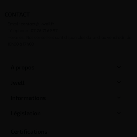
CONTACT
Email :
contact@j-well.fr
Téléphone :
07 75 71 69 97
Horaires : Nos conseillers sont disponibles du lundi au vendredi : de
10h00 à 17h00

A propos

Jwell

Informations

Législation
Certifications