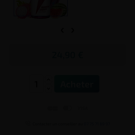


24,90 €
Acheter




Contacter un conseiller au
07 75 71 69 97