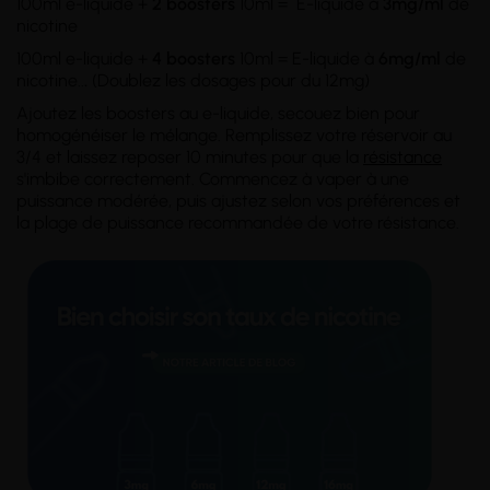
100ml e-liquide +
2 boosters
10ml = E-liquide à
3mg/ml
de
nicotine
100ml e-liquide +
4 boosters
10ml = E-liquide à
6mg/ml
de
nicotine..
.
(Doublez les dosages pour du 12mg)
Ajoutez les boosters au e-liquide, secouez bien pour
homogénéiser le mélange. Remplissez votre réservoir au
3/4 et laissez reposer 10 minutes pour que la
résistance
s'imbibe correctement. Commencez à vaper à une
puissance modérée, puis ajustez selon vos préférences et
la plage de puissance recommandée de votre résistance.