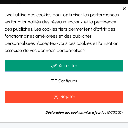
×
Jwell utilise des cookies pour optimiser les performances,
les fonctionnalités des réseaux sociaux et la pertinence
des publicités. Les cookies tiers permettent d'offrir des
fonctionnalités améliorées et des publicités
personnalisées. Acceptez-vous ces cookies et l'utilisation
associée de vos données personnelles ?
Marchand approuvé par la Société des Avis Garantis,
cliquez ici pour vérifier
.
done_all
Accepter
tune
Configurer
© 2026 - j-well.fr
clear
Rejeter
9.8
💬
/10
Déclaration des cookies mise à jour le :
18/09/2024
Besoin d'aide ?
BASÉ SUR 1002 AVIS