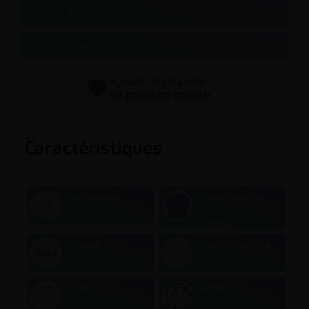
Testez votre dépendance au tabac
Bien choisir son taux de nicotine
Ajouter à ma liste
de produits favoris
Caractéristiques
Contenance
Saveur Boisson
Dragon Energy
100 ml
Pastèque
Marque
Taux de nicotine
T-JUICE
0 mg/ml
Taux PG/VG
Origine
50/50
UK