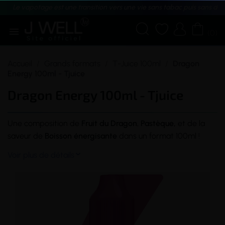
Le vapotage est une transition vers une vie sans tabac puis sans dé





(0)
Accueil
Grands formats
T-Juice 100ml
Dragon
Energy 100ml - Tjuice
Dragon Energy 100ml - Tjuice
Une composition de
Fruit
du
Dragon
,
Pastèque,
et de la
saveur
de
Boisson énergisante
dans un format 100ml !
Voir plus de détails
