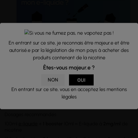
En entrant sur ce site, je reconnais être majeur.e et être
autorisé.e par la législation de mon pays à acheter des
produits contenant de la nicotine
Conseils d'utilisation :
Êtes-vous majeur.e ?
Flacon d'une
capacité
de 120ml rempli à hauteur de 100ml
NON
OUI
d'e-liquide, sans nicotine. Si vous souhaitez en ajouter,
utilisez des
boosters de nicotine
et
mélangez
les dans le
En entrant sur ce site, vous en acceptez les mentions
flacon d'e-liquide. Pour des taux supérieurs à 3mg/ml, il
légales
vous faudra transvasez le tout dans un
flacon de plus de
100ml.
Dosages recommandés :
100ml
e-liquide
+
1 booster
10ml = E-liquide à
2mg/ml
de
nicotine