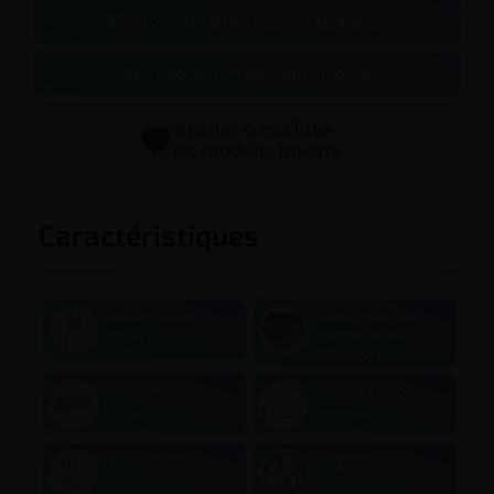
Testez votre dépendance au tabac
Bien choisir son taux de nicotine
Ajouter à ma liste
de produits favoris
Caractéristiques
Contenance
Saveur Dessert
Crumble Fraise
100 ml
Rhubarbe
Marque
Taux de nicotine
T-JUICE
0 mg/ml
Taux PG/VG
Origine
50/50
UK