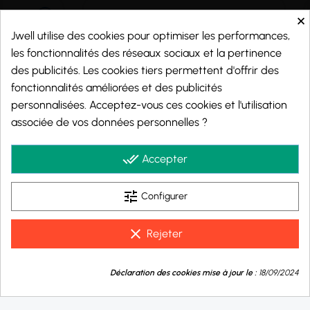
×
Jwell utilise des cookies pour optimiser les performances,
les fonctionnalités des réseaux sociaux et la pertinence
des publicités. Les cookies tiers permettent d'offrir des
fonctionnalités améliorées et des publicités
personnalisées. Acceptez-vous ces cookies et l'utilisation
associée de vos données personnelles ?
Marchand approuvé par la Société des Avis Garantis,
cliquez ici pour vérifier
.
done_all
Accepter
tune
Configurer
© 2026 - j-well.fr
clear
Rejeter
9.8
💬
/10
Déclaration des cookies mise à jour le :
18/09/2024
Besoin d'aide ?
BASÉ SUR 999 AVIS