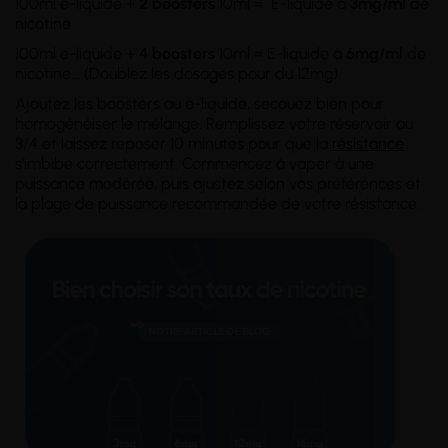
100ml e-liquide +
2 boosters
10ml = E-liquide à
3mg/ml
de
nicotine
100ml e-liquide +
4 boosters
10ml = E-liquide à
6mg/ml
de
nicotine..
.
(Doublez les dosages pour du 12mg)
Ajoutez les boosters au e-liquide, secouez bien pour
homogénéiser le mélange. Remplissez votre réservoir au
3/4 et laissez reposer 10 minutes pour que la
résistance
s'imbibe correctement. Commencez à vaper à une
puissance modérée, puis ajustez selon vos préférences et
la plage de puissance recommandée de votre résistance.