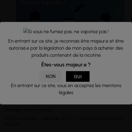
En entrant sur ce site, je reconnais être majeur.e et être
autorisé.e par la législation de mon pays à acheter des
produits contenant de la nicotine
Conseils d'utilisation :
Êtes-vous majeur.e ?
Flacon d'une
capacité
de 120ml rempli à hauteur de 100ml
NON
OUI
d'e-liquide, sans nicotine. Si vous souhaitez en ajouter,
utilisez des
boosters de nicotine
et
mélangez
les dans le
En entrant sur ce site, vous en acceptez les mentions
flacon d'e-liquide. Pour des taux supérieurs à 3mg/ml, il
légales
vous faudra transvasez le tout dans un
flacon de plus de
100ml.
Dosages recommandés :
100ml e-liquide +
1 booster
10ml = E-liquide à
2mg/ml
de
nicotine