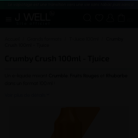
Le vapotage est une transition vers une vie sans tabac puis sans dé





(0)
Accueil
Grands formats
T-Juice 100ml
Crumby
Crush 100ml - Tjuice
Crumby Crush 100ml - Tjuice
Un
e-liquide
mixant
Crumble
,
Fruits Rouges
et
Rhubarbe
dans un format 100 ml !
Voir plus de détails
