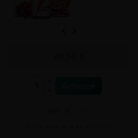


24,90 €
Acheter




Contacter un conseiller au
07 75 71 69 97