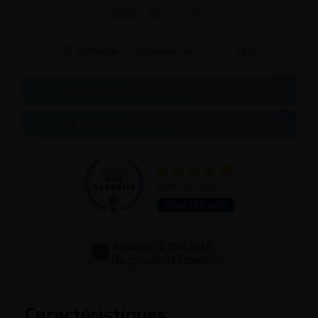




Contacter un conseiller au
07 75 71 69 97
Testez votre dépendance au tabac
Bien choisir son taux de nicotine
Basé sur 1 avis
VOIR LES AVIS
Ajouter à ma liste
de produits favoris
Caractéristiques