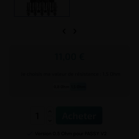


11,00 €
Je choisis ma valeur de
résistance
:
1,5
Ohm
0,8 Ohm
1,5 Ohm
Acheter

Version 0,5 Ohm pour PASSY V2