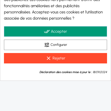
fonctionnalités améliorées et des publicités
personnalisées. Acceptez-vous ces cookies et l'utilisation
Marchand approuvé par la Société des Avis Garantis,
cliquez ici pour vérifier
.
associée de vos données personnelles ?
© 2026 - j-well.fr
done_all
Accepter
tune
Configurer
clear
Rejeter
9.8
💬
/10
Déclaration des cookies mise à jour le :
18/09/2024
Besoin d'aide ?
BASÉ SUR 1002 AVIS
Je choisis ma valeur de résistance :
0,8 Ohm
1,5 Ohm
-
+
Acheter