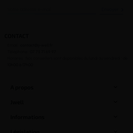

CONTACT
Email :
contact@j-well.fr
Téléphone :
07 75 71 69 97
Horaires : Nos conseillers sont disponibles du lundi au vendredi : de
10h00 à 17h00

A propos

Jwell

Informations

Législation