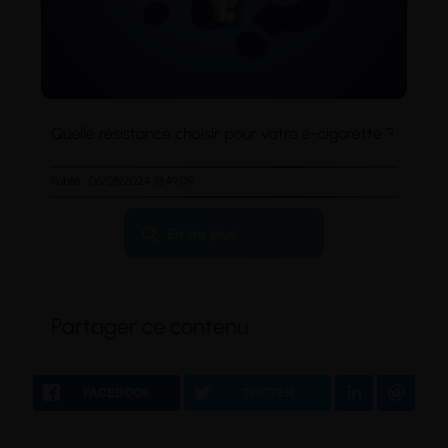
Quelle résistance choisir pour votre e-cigarette ?
Publié : 06/08/2024 18:49:09
search
En lire plus
Partager ce contenu
FACEBOOK
TWITTER