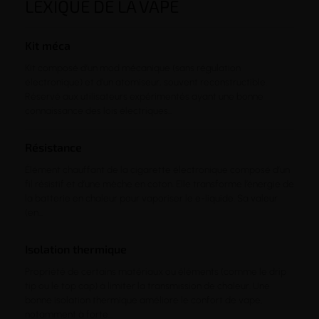
LEXIQUE DE LA VAPE
Kit méca
Kit composé d’un mod mécanique (sans régulation
électronique) et d’un atomiseur, souvent reconstructible.
Réservé aux utilisateurs expérimentés ayant une bonne
connaissance des lois électriques...
Résistance
Élément chauffant de la cigarette électronique composé d’un
fil résistif et d’une mèche en coton. Elle transforme l’énergie de
la batterie en chaleur pour vaporiser le e-liquide. Sa valeur
(en...
Isolation thermique
Propriété de certains matériaux ou éléments (comme le drip
tip ou le top cap) à limiter la transmission de chaleur. Une
bonne isolation thermique améliore le confort de vape,
notamment à forte...