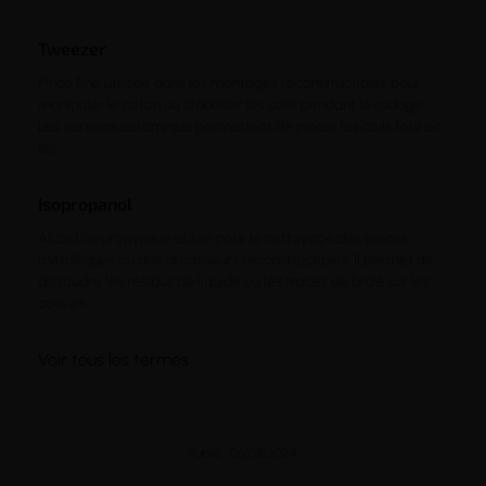
Tweezer
Pince fine utilisée dans les montages reconstructibles pour
manipuler le coton ou stabiliser les coils pendant le rodage.
Les versions céramique permettent de pincer les coils tout en
les...
Isopropanol
Alcool isopropylique utilisé pour le nettoyage des pièces
métalliques ou des atomiseurs reconstructibles. Il permet de
dissoudre les résidus de liquide ou les traces de brûlé sur les
coils et...
Voir tous les termes
Publié : 06/08/2024