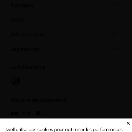

A propos

Jwell

Informations

Législation
Certifications
Moyens de paiements
×
Jwell utilise des cookies pour optimiser les performances,