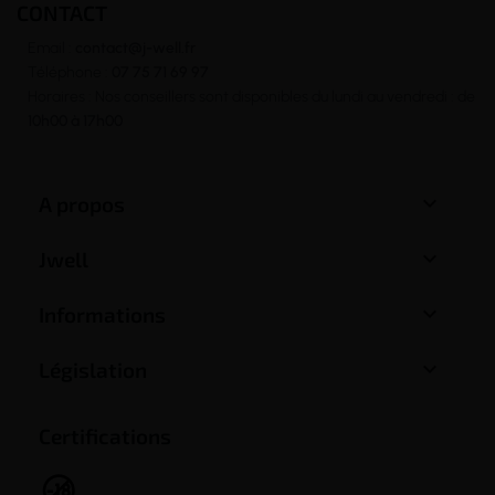
CONTACT
Email :
contact@j-well.fr
Téléphone :
07 75 71 69 97
Horaires : Nos conseillers sont disponibles du lundi au vendredi : de
10h00 à 17h00

A propos

Jwell

Informations

Législation
Certifications