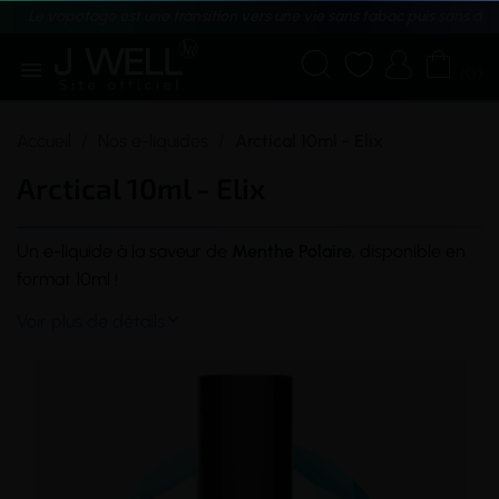
Le vapotage est une transition vers une vie sans tabac puis sans dé





(0)
Accueil
Nos e-liquides
Arctical 10ml - Elix
Arctical 10ml - Elix
Un
e-liquide
à la
saveur
de
Menthe Polaire
, disponible en
format 10ml !
Voir plus de détails
