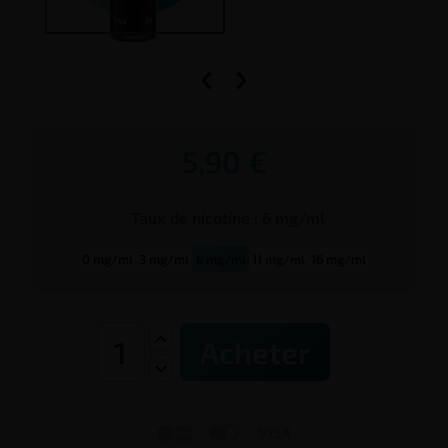


5,90 €
Taux de
nicotine
:
6 mg/ml
0 mg/ml
3 mg/ml
6 mg/ml
11 mg/ml
16 mg/ml
Acheter


