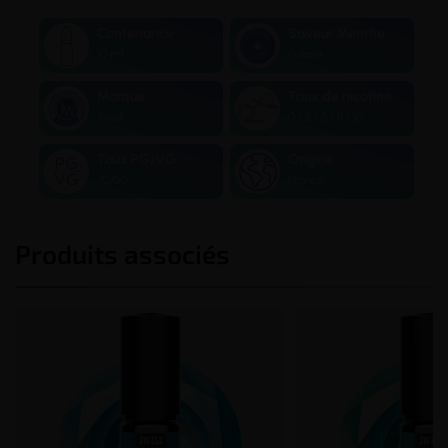
Contenance
Saveur Menthe
10 ml
Polaire
Marque
Taux de nicotine
Jwell
0 / 3 / 6 / 11 / 16
Taux PG/VG
Origine
70/30
France
Produits associés