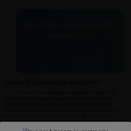
Choisir le bon dosage de nicotine
Le taux de nicotine est
propre à chacun
et dépend de
votre
niveau de dépendance
. Pour l'ajuster, plusieurs
facteurs sont à prendre en compte : le nombre de
cigarettes fumées quotidiennement, la manière dont vous
les consommez, ainsi que le moment de la première
cigarette. Votre corps régule naturellement l'absorption de
nicotine pour éviter tout surdosage. Plus vous utilisez un