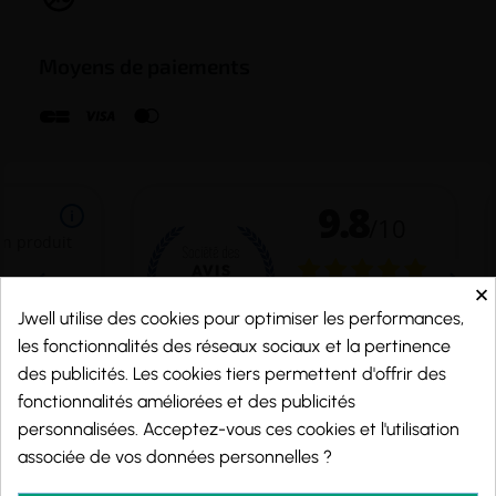
Moyens de paiements
×
Jwell utilise des cookies pour optimiser les performances,
les fonctionnalités des réseaux sociaux et la pertinence
des publicités. Les cookies tiers permettent d'offrir des
fonctionnalités améliorées et des publicités
personnalisées. Acceptez-vous ces cookies et l'utilisation
Marchand approuvé par la Société des Avis Garantis,
cliquez ici pour vérifier
.
associée de vos données personnelles ?