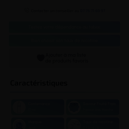

Contacter un conseiller au
07 75 71 69 97
Testez votre dépendance au tabac
Bien choisir son taux de nicotine
Ajouter à ma liste
de produits favoris
Caractéristiques
Contenance
Saveur Fruité Frais
10 ml
Passion Anis Menthe
Marque
Taux de nicotine
Jwell
0 / 3 / 6 / 11