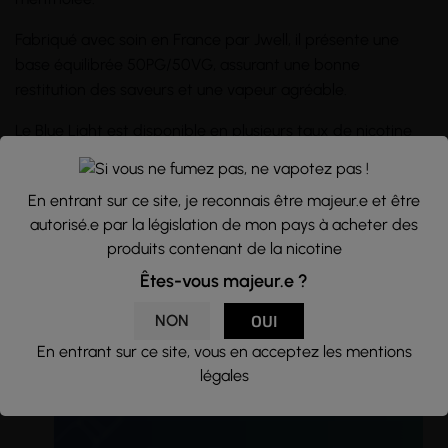
Fabriqué avec soin en France par Jwell, il présente une
base équilibrée 50PG/50VG, assurant une bonne
restitution des saveurs et une vapeur agréable.
Le Blue Light est disponible en plusieurs taux de nicotine
(0, 3, 6, 11 mg/ml), s'adaptant à toutes les préférences et
besoins en nicotine.
En entrant sur ce site, je reconnais être majeur.e et être
Conditionné dans un
flacon
PET de 10ml avec protection
autorisé.e par la législation de mon pays à acheter des
enfant, avec une pipette à embout rond pour vous faciliter
produits contenant de la nicotine
le remplissage.
Êtes-vous majeur.e ?
NON
OUI
En entrant sur ce site, vous en acceptez les mentions
légales