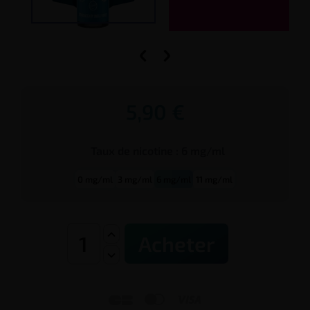


5,90 €
Taux de
nicotine
:
6 mg/ml
0 mg/ml
3 mg/ml
6 mg/ml
11 mg/ml
Acheter


