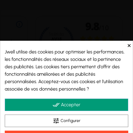
×
Jwell utilise des cookies pour optimiser les performances,
les fonctionnalités des réseaux sociaux et la pertinence
des publicités. Les cookies tiers permettent d'offrir des
fonctionnalités améliorées et des publicités
personnalisées. Acceptez-vous ces cookies et l'utilisation
Marchand approuvé par la Société des Avis Garantis,
cliquez ici pour vérifier
.
associée de vos données personnelles ?
© 2026 - j-well.fr
done_all
Accepter
tune
Configurer