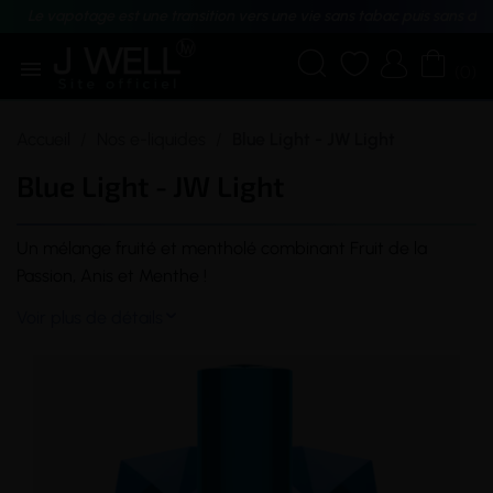
Le vapotage est une transition vers une vie sans tabac puis sans dé





(0)
Accueil
Nos e-liquides
Blue Light - JW Light
Blue Light - JW Light
Un mélange fruité et mentholé combinant Fruit de la
Passion, Anis et Menthe !
Voir plus de détails
