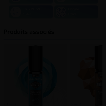
Taux PG/VG
Origine
50/50
France
Produits associés