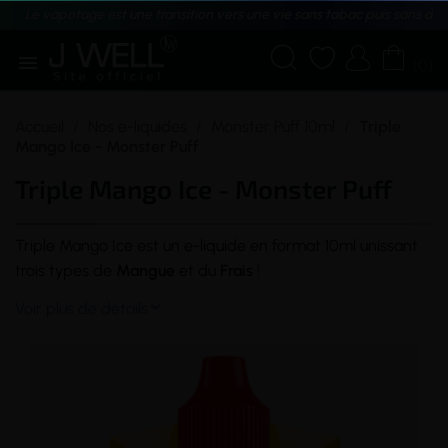
Le vapotage est une transition vers une vie sans tabac puis sans dé





(0)
Accueil
Nos e-liquides
Monster Puff 10ml
Triple
Mango Ice - Monster Puff
Triple Mango Ice - Monster Puff
Triple Mango Ice est un
e-liquide
en format 10ml unissant
trois types de
Mangue
et du
Frais
!
Voir plus de détails
