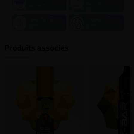
10mg / 20mg - Salt
Monster Puff
Nic
Taux PG/VG
Origine
50/50
France
Produits associés