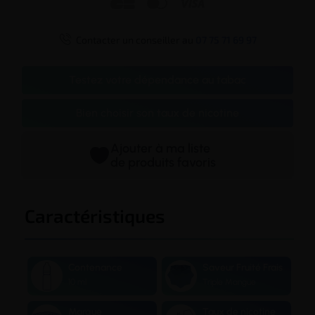




Contacter un conseiller au
07 75 71 69 97
Testez votre dépendance au tabac
Bien choisir son taux de nicotine
Ajouter à ma liste
de produits favoris
Caractéristiques
Contenance
Saveur Fruité Frais
10 ml
Triple Mangue
Marque
Taux de nicotine