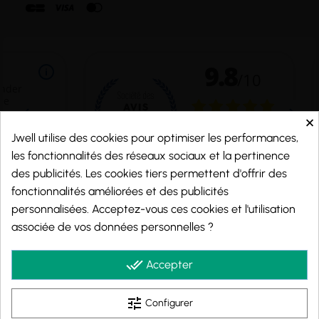
×
Jwell utilise des cookies pour optimiser les performances,
les fonctionnalités des réseaux sociaux et la pertinence
des publicités. Les cookies tiers permettent d'offrir des
fonctionnalités améliorées et des publicités
personnalisées. Acceptez-vous ces cookies et l'utilisation
Marchand approuvé par la Société des Avis Garantis,
cliquez ici pour vérifier
.
associée de vos données personnelles ?
© 2026 - j-well.fr
done_all
Accepter
tune
Configurer