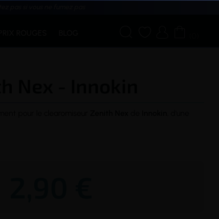
tez pas si vous ne fumez pas




PRIX ROUGES
BLOG
(0)
h Nex - Innokin
ent pour le
clearomiseur
Zenith Nex
de
Innokin
, d'une
2,90 €