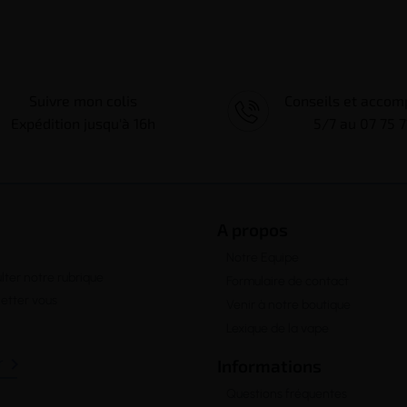
Suivre mon colis
Conseils et acco
Expédition jusqu'à 16h
5/7 au 07 75 7
A propos
Notre Equipe
lter notre rubrique
Formulaire de contact
letter vous
Venir à notre boutique
Lexique de la vape

Informations
Questions fréquentes