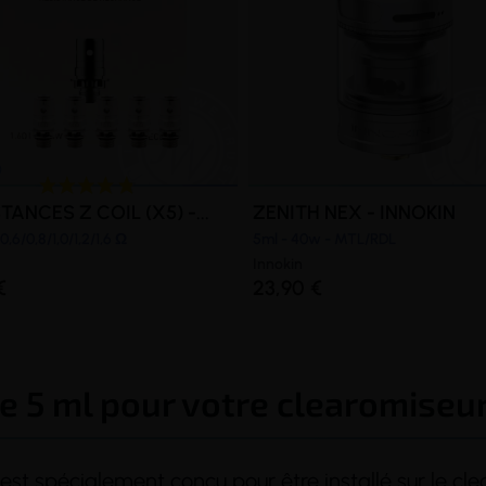
TANCES Z COIL (X5) -...
ZENITH NEX - INNOKIN
0,6/0,8/1,0/1,2/1,6 Ω
5ml - 40w - MTL/RDL
Innokin
€
23,90 €
e 5 ml pour votre clearomiseu
 est spécialement conçu pour être installé sur le c