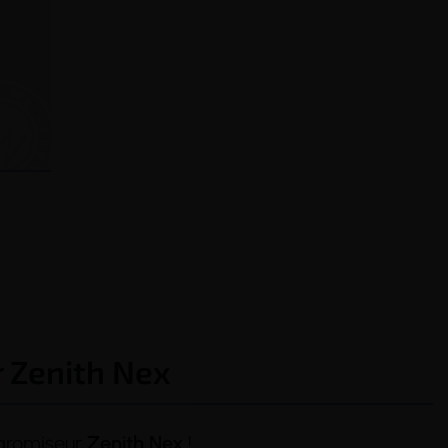
r Zenith Nex
learomiseur
Zenith Nex
!