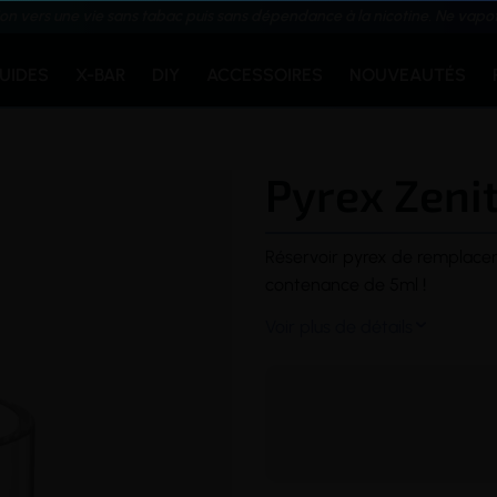
ion vers une vie sans tabac puis sans dépendance à la nicotine. Ne vapo
QUIDES
X-BAR
DIY
ACCESSOIRES
NOUVEAUTÉS
Pyrex Zenit
Réservoir
pyrex
de remplacem
contenance de 5ml
!
Voir plus de détails
