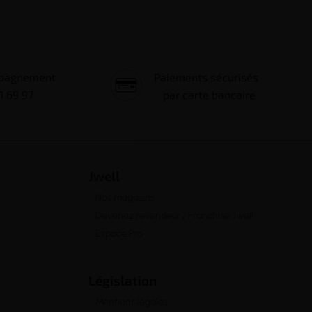
mpagnement
Paiements sécurisés
1 69 97
par carte bancaire
Jwell
Nos magasins
Devenez revendeur / Franchisé Jwell
Espace Pro
Législation
Mentions légales