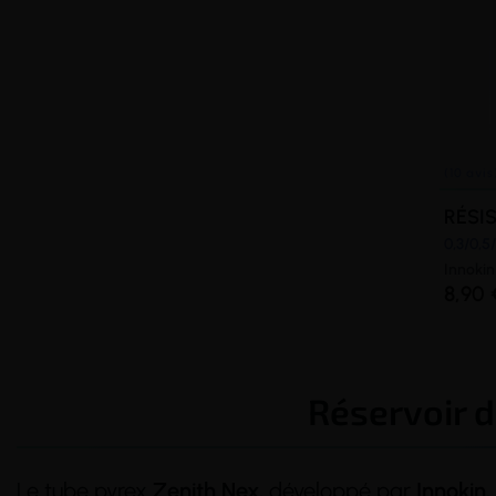
RÉSIS
0,3/0,5/
Innokin
8,90 
Réservoir d
Le tube pyrex
Zenith Nex
, développé par
Innokin
,