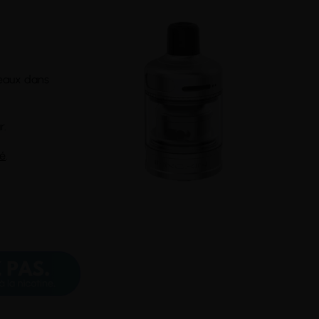
veaux dans
r.
té
.