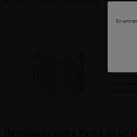
En entrant
Réser
clear
Uniquement
Ce réservoi
entretenir 
Remplacez votre Pyrex en un to