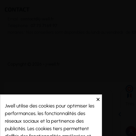
CONTACT
Email :
contact@j-well.fr
Téléphone :
07 75 71 69 97
Horaires : Nos conseillers sont disponibles du lundi au vendredi : de
10
Copyright © 2026 - j-well.fr
×
Jwell utilise des cookies pour optimiser les
performances, les fonctionnalités des
réseaux sociaux et la pertinence des
publicités. Les cookies tiers permettent