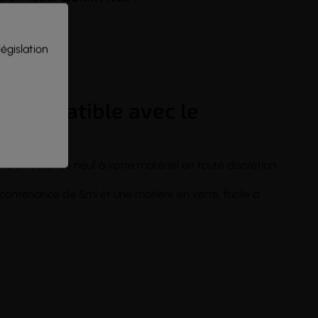
législation
t compatible avec le
ra un coup de neuf à votre matériel en toute discrétion.
e contenance de 5ml et une matière en verre, facile à