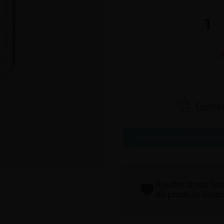

Contac
Testez votre dépendanc
Ajouter à ma lis
de produits favor