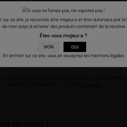
(10 avis)
 sur ce site, je reconnais être majeur.e et être autorisé.e par la 
de mon pays à acheter des produits contenant de la nicotine
Êtes-vous majeur.e ?
voir 5ml en Pyrex, exclusivemen
NON
OUI
omiseur Zenith Nex !
En entrant sur ce site, vous en acceptez les mentions légales
 compatible avec le clearomiseur
Zenith Nex
, ce Pyrex redonne
r, copie exacte de celui d'origine de votre clearo, une généreus
et convenant parfaitement à tout type de
e-liquide
.
ur de main !