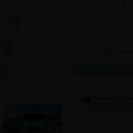

Contac
Testez votre dépendanc
Ajouter à ma lis
de produits favor