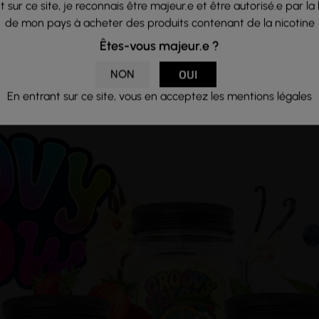
 sur ce site, je reconnais être majeur.e et être autorisé.e par la 
de mon pays à acheter des produits contenant de la nicotine
ent les odeurs, notamment celles de tabac et de c
Êtes-vous majeur.e ?
e et agréable.
NON
OUI
En entrant sur ce site, vous en acceptez les mentions légales