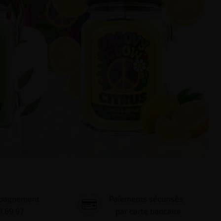
mpagnement
Paiements sécurisés
1 69 97
par carte bancaire