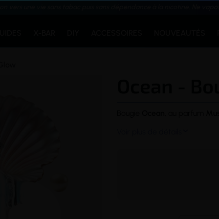
ion vers une vie sans tabac puis sans dépendance à la nicotine. Ne vapo
QUIDES
X-BAR
DIY
ACCESSOIRES
NOUVEAUTÉS
Glow
Ocean - Bo
Bougie
Ocean
, au parfum
Mu
Voir plus de détails
