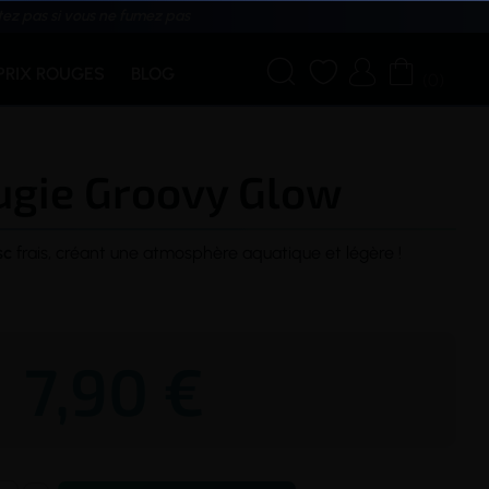
tez pas si vous ne fumez pas




PRIX ROUGES
BLOG
(0)
ugie Groovy Glow
sc
frais, créant une atmosphère aquatique et légère !
7,90 €