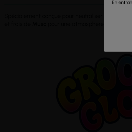
En entrant
Spécialement conçue pour neutraliser efficacem
et frais de
Musc
pour une atmosphère chaleureus