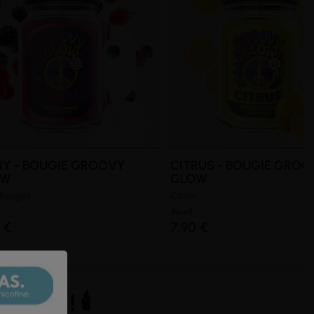
RY - BOUGIE GROOVY
CITRUS - BOUGIE GRO
OW
GLOW
s Rouges
Citron
Jwell
 €
7,90 €
ELL ! 🕯️