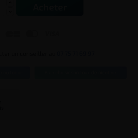
Acheter



ter un conseiller au
07 75 71 69 97
e au tabac
Bien choisir son taux de nicotine
te
is