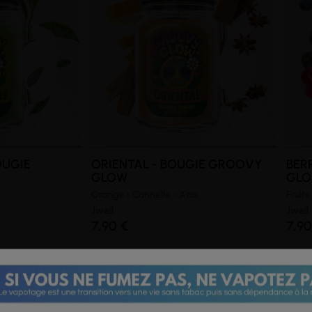
OUGIE
ORIENTAL - BOUGIE GROOVY
BER
GLOW
GL
Orange - Cannelle - Anis
Fruit
Jwell
Jwell
7,90 €
7,90
roovy Glow senteur Ocean de J W