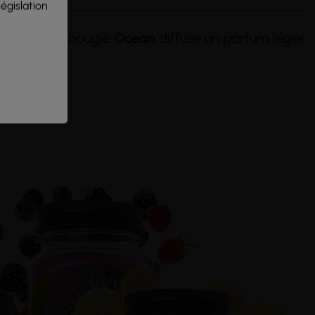
législation
annabis. La bougie
Ocean
diffuse un parfum léger