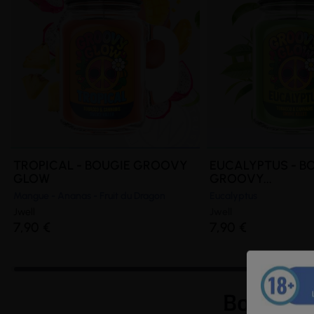
TROPICAL - BOUGIE GROOVY
EUCALYPTUS - B
GLOW
GROOVY...
Mangue - Ananas - Fruit du Dragon
Eucalyptus
Jwell
Jwell
7,90 €
7,90 €
Bougie G