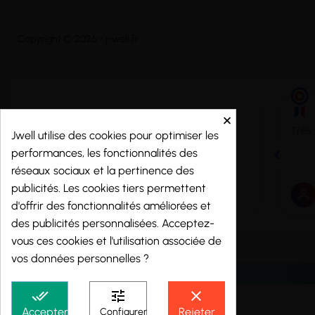
Copyright © 2026 - j-well.fr
×
Jwell utilise des cookies pour optimiser les
performances, les fonctionnalités des
réseaux sociaux et la pertinence des
publicités. Les cookies tiers permettent
d'offrir des fonctionnalités améliorées et
des publicités personnalisées. Acceptez-
vous ces cookies et l'utilisation associée de
vos données personnelles ?
done_all
tune
clear
Accepter
Rejeter
Configurer