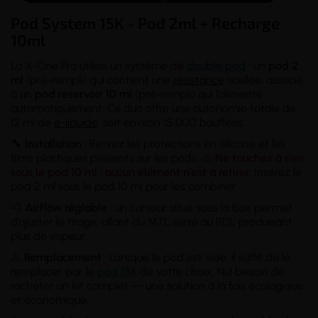
Pod System 15K - Pod 2ml + Recharge
10ml
La X-One Pro utilise un système de
double pod
: un
pod 2
ml
(pré-rempli) qui contient une
résistance
scellée, associé
à un
pod réservoir 10 ml
(pré-rempli) qui l’alimente
automatiquement. Ce duo offre une autonomie totale de
12 ml de
e-liquide
, soit environ 15 000 bouffées.
🔧
Installation
: Retirez les protections en silicone et les
films plastiques présents sur les pods. ⚠️
Ne touchez à rien
sous le pod 10 ml : aucun élément n’est à retirer.
Insérez le
pod 2 ml sous le pod 10 ml pour les combiner.
💨
Airflow réglable
: un curseur situé sous la box permet
d’ajuster le tirage, allant du MTL serré au RDL produisant
plus de vapeur.
⚠️
Remplacement
: Lorsque le pod est vide, il suffit de le
remplacer par le
pod 15K
de votre choix. Nul besoin de
racheter un kit complet — une solution à la fois écologique
et économique.