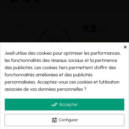
×
Jwell utilise des cookies pour optimiser les performances,
les fonctionnalités des réseaux sociaux et la pertinence
des publicités. Les cookies tiers permettent d'offrir des
fonctionnalités améliorées et des publicités
personnalisées. Acceptez-vous ces cookies et l'utilisation
Marchand approuvé par la Société des Avis Garantis,
cliquez ici pour vérifier
.
associée de vos données personnelles ?
© 2026 - j-well.fr
done_all
Accepter
tune
Configurer