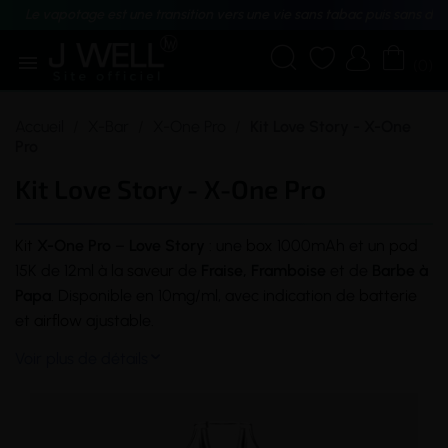
Le vapotage est une transition vers une vie sans tabac puis sans dé





(0)
Accueil
X-Bar
X-One Pro
Kit Love Story - X-One
Pro
Kit Love Story - X-One Pro
Kit
X-One Pro
–
Love Story
: une
box
1000mAh et un
pod
15K de 12ml à la
saveur
de
Fraise, Framboise
et de
Barbe à
Papa
. Disponible en 10mg/ml, avec indication de
batterie
et
airflow
ajustable.
Voir plus de détails
