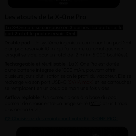
Les atouts de la X-One Pro
La X-One pro se compose en 3 parties : La batterie, le
pod 2ml et le pod réservoir 10ml.
Double pod
: Un système ingénieux combinant un pod 2ml
à un pod réservoir 10 ml qui l'alimente automatiquement
lorsqu'il se vide, pour un total de 12 ml (≈ 15 000 bouffées).
Rechargeable et réutilisable
: La X-One Pro est dotée
d'une batterie intégrée de 1000 mAh, pouvant offrir
plusieurs jours d’utilisation selon le profil du vapoteur. Elle se
recharge via son port USB-C
(5V/1A max)
et les cartouches
se remplacent en un coup de main une fois vides.
Airflow réglable
: Un curseur placé à la base du pod
permet de choisir entre un tirage serré (
MTL
) et un tirage
plus aérien (RDL).
👉
Choisissez dès maintenant votre Kit X-ONE PRO !