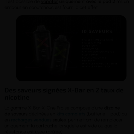
Il est possible de
vapoter
uniquement avec le pod 2 ml
, un
embout en caoutchouc est fourni à cet effet.
Des saveurs signées X-Bar en 2 taux de
nicotine
La gamme X-Bar X-One Pro se compose d'une
dizaine
de
saveurs
déclinées en
kits complets
(batterie + pod) ou
en
recharges vendues
seules
, permettant de remplacer
uniquement la cartouche lorsqu’elle est vide ou que la
résistance est usée (brûlée).