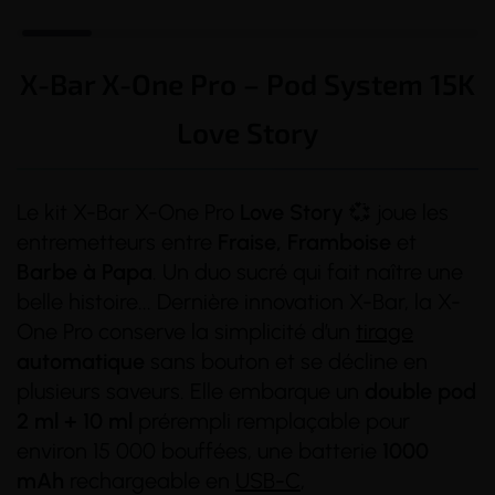
X-Bar X-One Pro – Pod System 15K
Love Story
Le kit X-Bar X-One Pro
Love Story
💞 joue les
entremetteurs entre
Fraise, Framboise
et
Barbe à Papa
. Un duo sucré qui fait naître une
belle histoire... Dernière innovation X-Bar, la X-
One Pro conserve la simplicité d’un
tirage
automatique
sans bouton et se décline en
plusieurs saveurs. Elle embarque un
double
pod
(1 avis)
2 ml + 10 ml
prérempli remplaçable pour
environ 15 000 bouffées, une batterie
1000
mAh
rechargeable en
USB-C
,