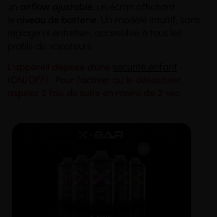
un
airflow
ajustable
, un écran affichant
le
niveau de batterie
. Un modèle intuitif, sans
réglage ni entretien, accessible à tous les
profils de vapoteurs.
L'appareil dispose d'une
sécurité enfant
(ON/OFF) : Pour l'activer ou le désactiver,
aspirez 5 fois de suite en moins de 2 sec.