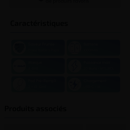
de produits favoris
Caractéristiques
Saveur Fruitée
Batterie
Fraise Barbe à Papa
1000mAh
Marque
Puissance max
X-BAR
20 Watts - MTL/RDL
Pod Pré-Rempli
Chargement
2 + 10 : 12ml
USB-C - 1A
Produits associés