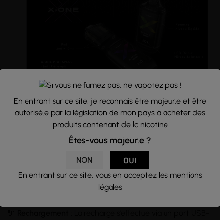
En entrant sur ce site, je reconnais être majeur.e et être
Une box performante avec écran LED
autorisé.e par la législation de mon pays à acheter des
produits contenant de la nicotine
🔋 La X-One Pro embarque une
batterie intégrée de 1000
mAh
, dans un format ultra compact. Elle assure une prise
Êtes-vous majeur.e ?
en main agréable avec ses dimensions de 42 × 24 × 92 mm
et son design ergonomique.
NON
OUI
📊 Son écran placé sur la partie inférieure affiche en temps
En entrant sur ce site, vous en acceptez les mentions
réel le
niveau de batterie
chiffré, pour un suivi précis de
légales
l’autonomie. Un
symbole ✔️
s'affiche lorsque la
cartouche
est bien connectée à la box.
🔌
Rechargement
: La recharge s’effectue via un port USB-