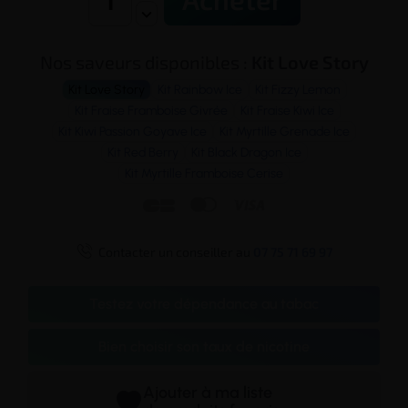
Nos saveurs disponibles :
Kit Love Story
Kit Love Story
Kit Rainbow Ice
Kit Fizzy Lemon
Kit Fraise Framboise Givrée
Kit Fraise Kiwi Ice
Kit Kiwi Passion Goyave Ice
Kit Myrtille Grenade Ice
Kit Red Berry
Kit Black Dragon Ice
Kit Myrtille Framboise Cerise




Contacter un conseiller au
07 75 71 69 97
Testez votre dépendance au tabac
Bien choisir son taux de nicotine
Ajouter à ma liste