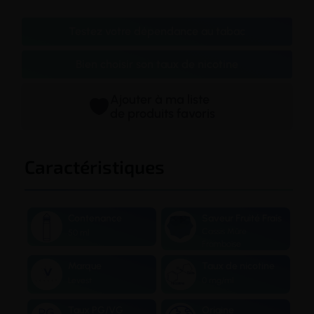
Testez votre dépendance au tabac
Bien choisir son taux de nicotine
Ajouter à ma liste
de produits favoris
Caractéristiques
Contenance
Saveur Fruité Frais
Cassis Mûre
50 ml
Framboise
Marque
Taux de nicotine
Levest
0 mg/ml
Taux PG/VG
Origine