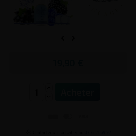


19,90 €
Acheter




Contacter un conseiller au
07 75 71 69 97