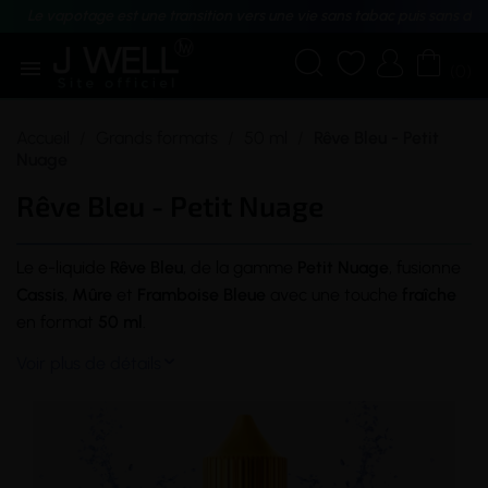
Le vapotage est une transition vers une vie sans tabac puis sans dé





(0)
Accueil
Grands formats
50 ml
Rêve Bleu - Petit
Nuage
Rêve Bleu - Petit Nuage
Le
e-liquide
Rêve Bleu
, de la gamme
Petit Nuage
, fusionne
Cassis
,
Mûre
et
Framboise Bleue
avec une touche
fraîche
en format
50 ml
.
Voir plus de détails
