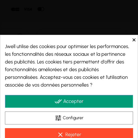
×
Jwell utilise des cookies pour optimiser les performances,
les fonctionnalités des réseaux sociaux et la pertinence
des publicités. Les cookies tiers permettent d'offrir des
fonctionnalités améliorées et des publicités
personnalisées. Acceptez-vous ces cookies et l'utilisation
associée de vos données personnelles ?
Marchand approuvé par la Société des Avis Garantis,
cliquez ici pour vérifier
.
done_all
Accepter
tune
Configurer
© 2026 - j-well.fr
clear
Rejeter