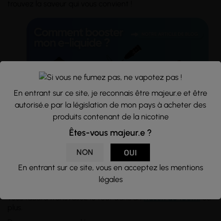
trouvez la saveur qui vous convient !
En entrant sur ce site, je reconnais être majeur.e et être
autorisé.e par la législation de mon pays à acheter des
produits contenant de la nicotine
Êtes-vous majeur.e ?
Conseils d'utilisation :
NON
OUI
Flacon d'une
capacité
de 70ml rempli à hauteur de 50ml
En entrant sur ce site, vous en acceptez les mentions
d'e-liquide, sans nicotine. Si vous souhaitez en ajouter,
utilisez des
boosters de nicotine
et
mélangez
les dans le
légales
flacon d'e-liquide. Pour des taux supérieurs à 6mg/ml, il
vous faudra transvasez le tout dans un
flacon de 100ml
ou
plus.