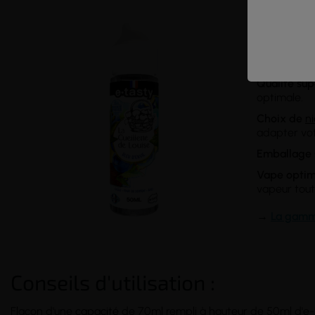
Pourqu
Saveur frui
Qualité sup
optimale.
Choix de
ni
adapter vo
Emballage s
Vape optim
vapeur tout
→
La gam
Conseils d'utilisation :
Flacon d'une
capacité
de 70ml rempli à hauteur de 50ml d'e-li