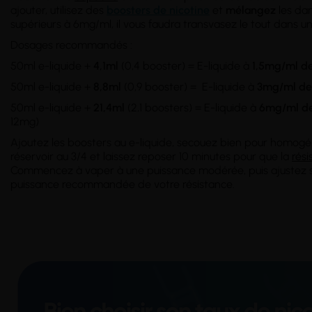
ajouter, utilisez des
boosters de nicotine
et
mélangez
les dan
supérieurs à 6mg/ml, il vous faudra transvasez le tout dans u
Dosages recommandés :
50ml e-liquide +
4,1ml
(0,4 booster) = E-liquide à
1,5mg/ml de
50ml e-liquide +
8,8ml
(0,9 booster) = E-liquide à
3mg/ml
de
50ml e-liquide +
21,4ml
(2,1 boosters) = E-liquide à
6mg/ml
de
12mg)
Ajoutez les boosters au e-liquide, secouez bien pour homogé
réservoir au 3/4 et laissez reposer 10 minutes pour que la
rési
Commencez à vaper à une puissance modérée, puis ajustez se
puissance recommandée de votre résistance.