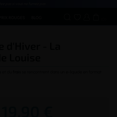
tez pas si vous ne fumez pas




PRIX ROUGES
BLOG
(0)
e d'Hiver - La
de Louise
s
et du
frais
se rencontrent dans un
e-liquide
en format
19,90 €