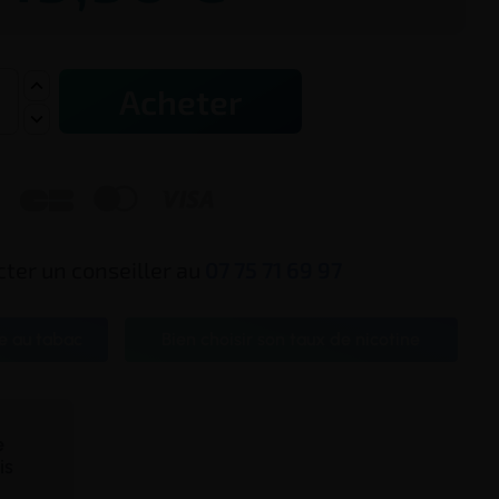
Acheter



ter un conseiller au
07 75 71 69 97
e au tabac
Bien choisir son taux de nicotine
te
is