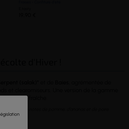
Fraises - Confiture d'été
E.tasty
19,90 €
écolte d'Hiver !
Serpent
(salak)*
et de
Baies
, agrémentée de
pods et clearomiseurs. Une version de la gamme
une touche fraîche.
(1 avis)
tti frutti et de notes de pomme, d'ananas et de poire.
législation