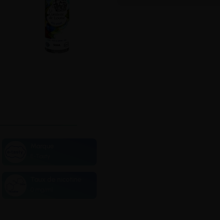
Marque
E-Tasty
Taux de nicotine
0 mg/ml