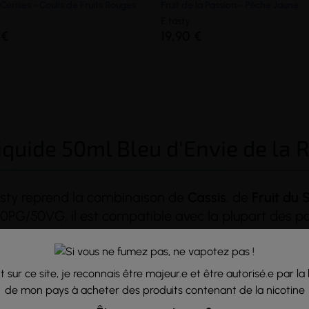
Cerises - Coulis de Fruits Rouges
Fruit de la Passion - Pêche Jaune
E.tasty
 €
19,90 €
iquide 50ml Bleu d'Envie de la R
sty reprend la combinaison de
Cassis
, de
Fruit du 
 50PG/50VG, il est compatible avec la plupart des 
 qui apprécient les mélanges fruités accompagnés d’
acidulé, dont la
saveur
rappelle une combinaison de fraise, de tu
 sur ce site, je reconnais être majeur.e et être autorisé.e par la 
de mon pays à acheter des produits contenant de la nicotine