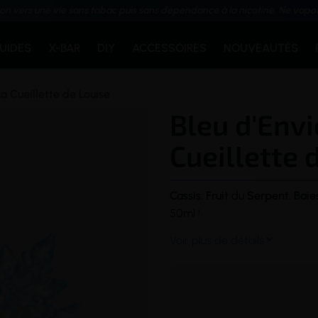
ion vers une vie sans tabac puis sans dépendance à la nicotine. Ne vapo
QUIDES
X-BAR
DIY
ACCESSOIRES
NOUVEAUTÉS
La Cueillette de Louise
Bleu d'Envi
Cueillette 
Cassis
,
Fruit
du
Serpent
,
Baie
50ml !
Voir plus de détails
