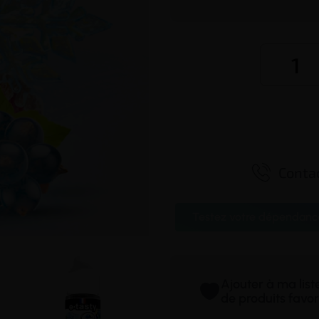

Contac
Testez votre dépendanc
Ajouter à ma lis
de produits favor