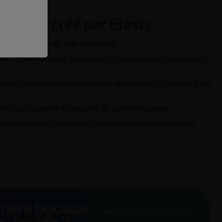
 d'Hiver créé par Etasty :
la fois acidulé, frais et singulier.
ées, crée tous ses e-liquides en France, assurant une qualité
outant simplement des boosters de nicotine à l'intérieur pour
ts pour garantir la sécurité de votre entourage.
pe équilibrée, produisant une quantité satisfaisante de
 !