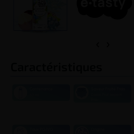


Caractéristiques
Contenance
Saveur Fruité Frais
Cassis, Fruit serpent,
50 ml
Baie
Taux PG/VG
Origine