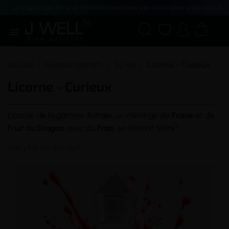
Le vapotage est une transition vers une vie sans tabac puis sans dé





(0)
Accueil
Grands formats
50 ml
Licorne - Curieux
Licorne - Curieux
Licorne de la gamme Astrale, un mélange de
Fraise
et de
Fruit
du Dragon
avec du
Frais
, en format 50ml !
Voir plus de détails
