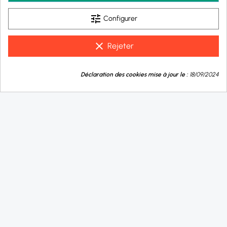

Jwell
tune
Configurer

Informations
clear
Rejeter

Législation
9.8
💬
/10
Déclaration des cookies mise à jour le :
18/09/2024
Besoin d'aide ?
BASÉ SUR 1004 AVIS
Certifications
-
+
Acheter
Moyens de paiements