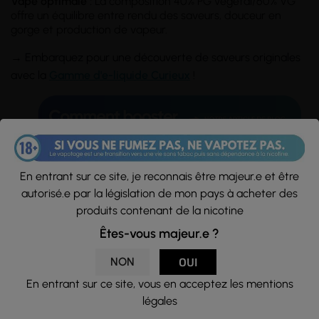
Vape optimale :
La composition 40% PG végétal/60% VG
offre un équilibre entre rendu des saveurs, douceur en
gorge et production de vapeur.
→ Embarquez pour une découverte de saveurs originales
avec la
Gamme d'e-liquide Curieux
!
En entrant sur ce site, je reconnais être majeur.e et être
autorisé.e par la législation de mon pays à acheter des
produits contenant de la nicotine
Êtes-vous majeur.e ?
NON
OUI
Conseils d'utilisation :
En entrant sur ce site, vous en acceptez les mentions
Flacon d'une
capacité
de 70ml rempli à hauteur de 50ml
légales
d'e-liquide, sans nicotine. Si vous souhaitez en ajouter,