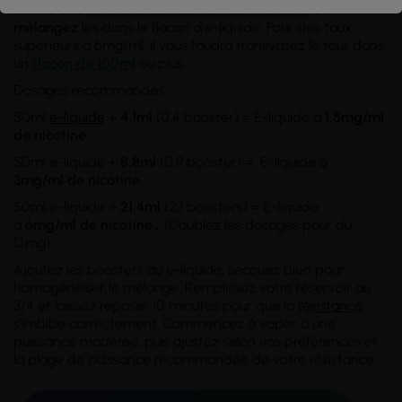
utilisez des
boosters de nicotine 100% Végétal
et
mélangez
les dans le flacon d'e-liquide. Pour des taux
supérieurs à 6mg/ml, il vous faudra transvasez le tout dans
un
flacon de 100ml
ou plus.
Dosages recommandés :
50ml
e-liquide
+
4,1ml
(0,4 booster) = E-liquide à
1,5mg/ml
de nicotine
50ml e-liquide +
8,8ml
(0,9 booster) = E-liquide à
3mg/ml
de nicotine
50ml e-liquide +
21,4ml
(2,1 boosters) = E-liquide
à
6mg/ml
de nicotine
...
(Doublez les dosages pour du
12mg)
Ajoutez les boosters au e-liquide, secouez bien pour
homogénéiser le mélange. Remplissez votre réservoir au
3/4 et laissez reposer 10 minutes pour que la
résistance
s'imbibe correctement. Commencez à vaper à une
puissance modérée, puis ajustez selon vos préférences et
la plage de puissance recommandée de votre résistance.