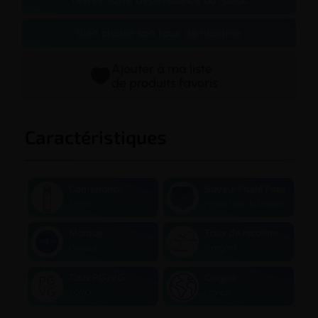
Bien choisir son taux de nicotine
Ajouter à ma liste
de produits favoris
Caractéristiques
Contenance
Saveur Fruité Frais
50 ml
Fraise Fruit du Dragon
Marque
Taux de nicotine
Curieux
0 mg/ml
Taux PG/VG
Origine
40/60
France