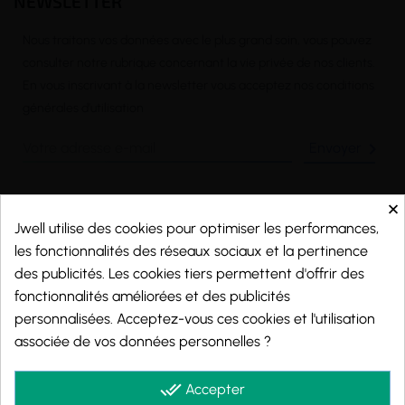
NEWSLETTER
Nous traitons vos données avec le plus grand soin, vous pouvez
consulter notre rubrique concernant la vie privée de nos clients.
En vous inscrivant à la newsletter vous acceptez nos conditions
générales d’utilisation

×
CONTACT
Jwell utilise des cookies pour optimiser les performances,
les fonctionnalités des réseaux sociaux et la pertinence
Email :
contact@j-well.fr
des publicités. Les cookies tiers permettent d'offrir des
Téléphone :
07 75 71 69 97
fonctionnalités améliorées et des publicités
Horaires : Nos conseillers sont disponibles du lundi au vendredi : de
10h00 à 17h00
personnalisées. Acceptez-vous ces cookies et l'utilisation
associée de vos données personnelles ?

A propos
done_all
Accepter