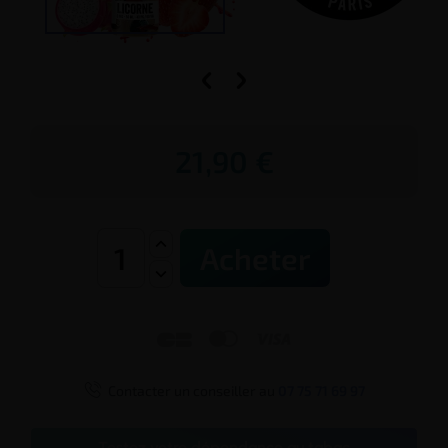


21,90 €
Acheter




Contacter un conseiller au
07 75 71 69 97
Testez votre dépendance au tabac