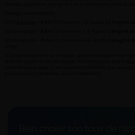
des taux supérieurs à 6mg/ml, il vous faudra transvasez le t
Dosages recommandés :
50ml
e-liquide
+
4,1ml
(0,4 booster) = E-liquide à
1,5mg/ml de
50ml e-liquide +
8,8ml
(0,9 booster) = E-liquide à
3mg/ml
de
50ml e-liquide +
21,4ml
(2,1 boosters) = E-liquide à
6mg/ml
de
12mg)
Ajoutez les boosters au e-liquide, secouez bien pour homogé
réservoir au 3/4 et laissez reposer 10 minutes pour que la
rési
Commencez à vaper à une puissance modérée, puis ajustez se
puissance recommandée de votre résistance.