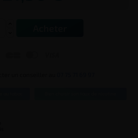
Acheter



ter un conseiller au
07 75 71 69 97
e au tabac
Bien choisir son taux de nicotine
te
is