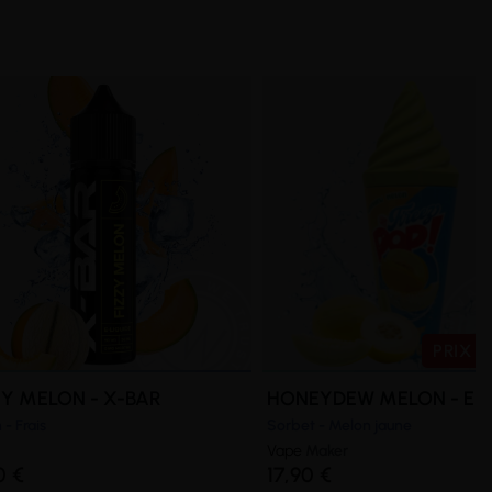
PRIX 
ZY MELON - X-BAR
HONEYDEW MELON - E-
- Frais
Sorbet - Melon jaune
Vape
Maker
0 €
17,90 €