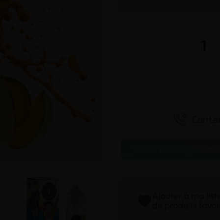

Contac
Testez votre dépendanc
Ajouter à ma lis
de produits favor