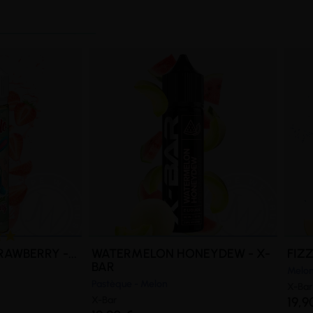
AWBERRY -...
WATERMELON HONEYDEW - X-
FIZ
BAR
Melon 
Pastèque - Melon
X-Bar
X-Bar
19,9