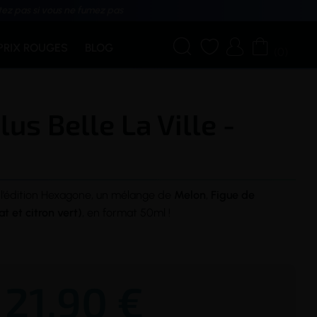
tez pas si vous ne fumez pas




PRIX ROUGES
BLOG
(0)
lus Belle La Ville -
 de l’édition Hexagone, un mélange de
Melon
,
Figue de
t et citron vert)
, en format 50ml !
21,90 €