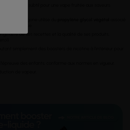
 un équilibre subtil pour une vape fruitée aux saveurs
la gamme Hexagone utilise du
propylène glycol végétal
associé
 au PG classique.
ginalité de ses recettes et la qualité de ses produits,
étol)
outant simplement des boosters de nicotine à l'intérieur pour
 l'épreuve des enfants, conforme aux normes en vigueur.
duction de vapeur.