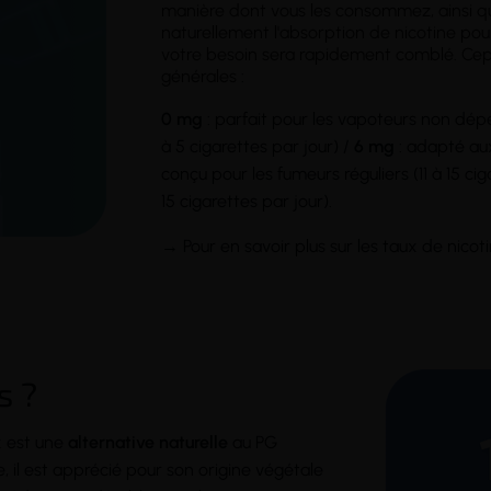
manière dont vous les consommez, ainsi qu
naturellement l'absorption de nicotine pour 
votre besoin sera rapidement comblé. Ce
générales :
0 mg
: parfait pour les vapoteurs non dép
à 5 cigarettes par jour) /
6 mg
: adapté aux
conçu pour les fumeurs réguliers (11 à 15 cig
15 cigarettes par jour).
→ Pour en savoir plus sur les taux de nicot
s ?
ux est une
alternative naturelle
au PG
, il est apprécié pour son origine végétale