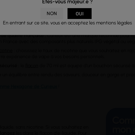
Êtes-vous majeur.e ?
ée :
Un mélange de melon, figue de barbarie et agrumes, offrant
es.
NON
OUI
n 100% végétale
: Formulé sans propylène glycol traditionnel, 
En entrant sur ce site, vous en acceptez les mentions légales
érine végétale, idéal pour les vapoteurs intolérants ou sensibles
de qualité française :
Curieux est une marque reconnue pour l'ori
n France avec des composants plus naturels (PG végétal ou vég
cotine
:
choisissez le taux de nicotine que vous souhaitez en raj
re expérience de vape à vos besoins personnels.
écurisé :
le
flacon
de 70 ml est équipé d'un bouchon sécurisé à
un équilibre entre rendu des saveurs, douceur en gorge et pro
mme Hexagone de Curieux
!
quide, sans nicotine. Si vous souhaitez en
langez
les dans le flacon d'e-liquide. Pour