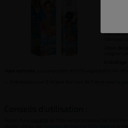
Saveur
fruit
harmonieus
Compositio
à de la glyc
Fabrication 
fabriqués e
Choix de
ni
adapter vot
Emballage s
Vape optimale :
La composition 40% PG végétal/60% VG offre 
→ Embarquez pour 12 étapes d'un tour de France avec la
ga
Conseils d'utilisation :
Flacon d'une
capacité
de 70ml rempli à hauteur de 50ml d'e-li
ajouter, utilisez des
boosters de nicotine 100% Végétal
et
mé