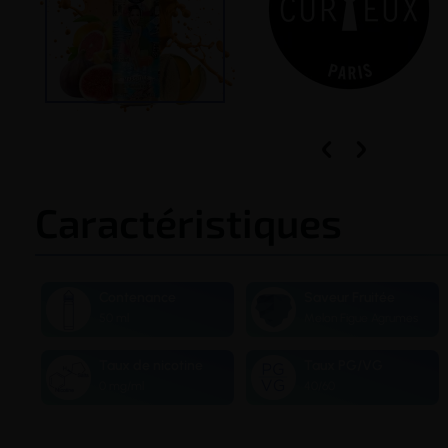


Caractéristiques
Contenance
Saveur Fruitée
50 ml
Melon Figue Agrumes
Taux de nicotine
Taux PG/VG
0 mg/ml
40/60