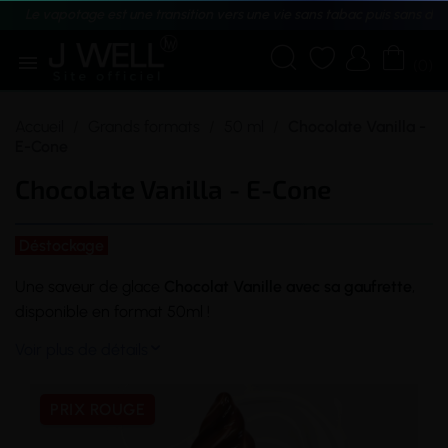
Le vapotage est une transition vers une vie sans tabac puis sans dé





(0)
Accueil
Grands formats
50 ml
Chocolate Vanilla -
E-Cone
Chocolate Vanilla - E-Cone
Déstockage
Une
saveur
de glace
Chocolat Vanille avec sa gaufrette
,
disponible en format 50ml !
Voir plus de détails

PRIX ROUGE