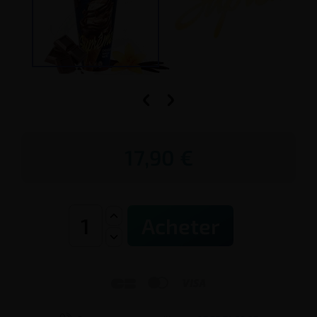


17,90 €
Acheter


