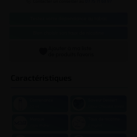

Contacter un conseiller au
07 75 71 69 97
Testez votre dépendance au tabac
Bien choisir son taux de nicotine
Ajouter à ma liste
de produits favoris
Caractéristiques
Contenance
Saveur Dessert
50 ml
Glace Chocolat Vanille
Marque
Taux de nicotine
Vape Maker
0 mg/ml