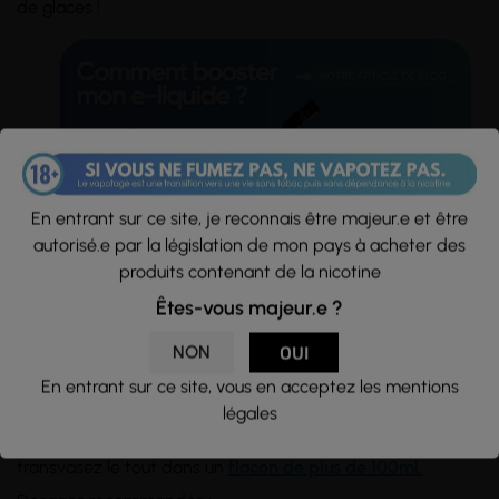
de glaces !
En entrant sur ce site, je reconnais être majeur.e et être
autorisé.e par la législation de mon pays à acheter des
produits contenant de la nicotine
Êtes-vous majeur.e ?
Conseils d'utilisation :
NON
OUI
Flacon d'une
capacité
de 100ml rempli à hauteur de 50ml
d'e-liquide, sans nicotine. Si vous souhaitez en ajouter,
En entrant sur ce site, vous en acceptez les mentions
utilisez des
boosters de nicotine
et
mélangez
les dans le
légales
flacon d'e-liquide. Pour des taux supérieurs à 15mg/ml
(déconseillé afin préserver les saveurs), il vous faudra
transvasez le tout dans un
flacon de plus de 100ml.