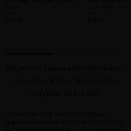
BOOSTER NICOTINE - X-BAR
MACADAMIA ICE C
Neutre
Glace - Vanille - Maca
X-Bar
Jwell
0,90 €
19,90 €
Découvrez l'association de saveurs
du e-liquide Chocolate Vanilla
Suprême de E-Cone
Le Chocolate Vanilla en 70VG/30PG vous
propose une combinaison d'une crème glacée
au
Chocolat et à la Vanille
, accompagnée de