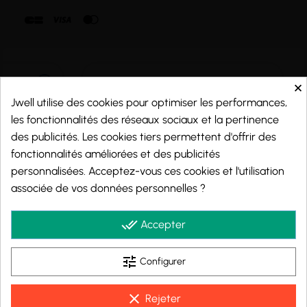
×
Jwell utilise des cookies pour optimiser les performances,
les fonctionnalités des réseaux sociaux et la pertinence
des publicités. Les cookies tiers permettent d'offrir des
fonctionnalités améliorées et des publicités
personnalisées. Acceptez-vous ces cookies et l'utilisation
associée de vos données personnelles ?
Marchand approuvé par la Société des Avis Garantis,
cliquez ici pour vérifier
.
done_all
Accepter
tune
Configurer
© 2026 - j-well.fr
clear
Rejeter