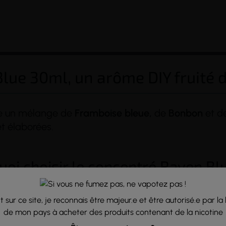
lue 30ml, un arôme DIY fruité d
se un mélange de
Framboise bleue,
de
Bonbon
et d
et élaborées.
(6 avis)
oi choisir le concentré Raven Blue
ée :
un mélange audacieux de fruits soigneusement sélectionnés
 sur ce site, je reconnais être majeur.e et être autorisé.e par la 
de mon pays à acheter des produits contenant de la nicotine
emium :
T-Juice est une marque reconnue pour ses arômes travail