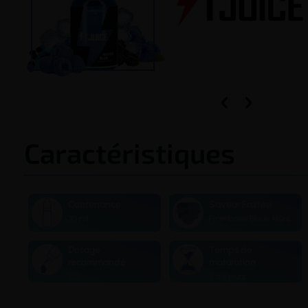


Caractéristiques
Contenance
Saveur Fruitée
30 ml
Framboise Bleue Mûre
Dosage
Temps de
recommandé
maturation
10%
3 à 7 jours