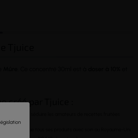
e Tjuice
e
Mûre
. Ce concentré 30ml est à
doser à 10%
et
 créé par Tjuice :
, pensé pour séduire les amateurs de recettes fruitées
législation
lés, et fabrique tous ses produits avec soin au Royaume-Uni.