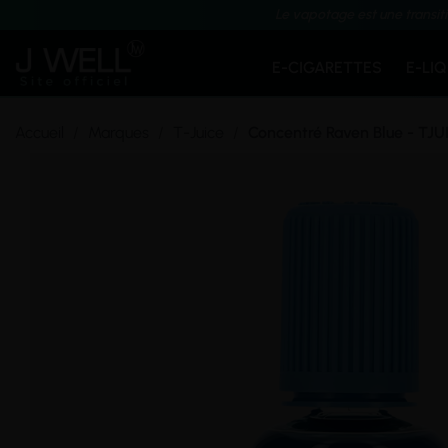
Le vapotage est une transit
E-CIGARETTES
E-LI
Accueil
Marques
T-Juice
Concentré Raven Blue - TJU