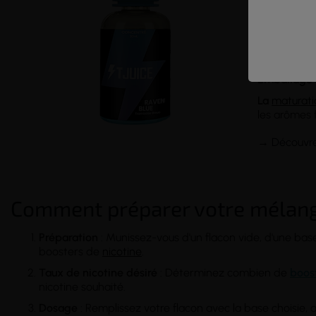
Concentrati
Dosez-le a
Si ce ratio
votre dispos
Emballage s
La
maturati
les arômes f
→ Découvr
Comment préparer votre mélang
Préparation
: Munissez-vous d'un flacon vide, d'une ba
boosters de
nicotine
.
Taux de nicotine désiré
: Déterminez combien de
boos
nicotine souhaité.
Dosage
: Remplissez votre flacon avec la base choisie, 