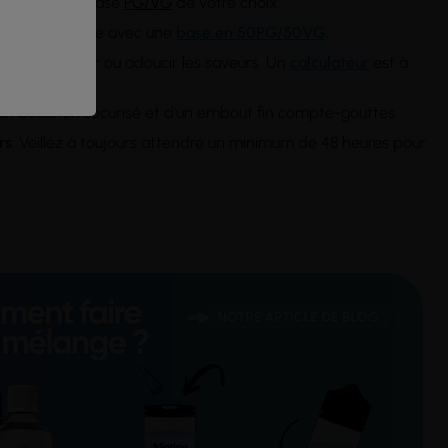
ilué dans une base
PG/VG
de votre choix.
0ml
de eliquide avec une
base en 50PG/50VG
.
our intensifier ou adoucir les saveurs. Un
calculateur
est à
un bouchon sécurisé et d'un embout fin compte-gouttes.
rs
. Veillez à toujours attendre un minimum de 48 heures pour