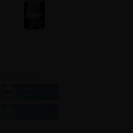
Marque
T-JUICE
Origine
Royaume Uni