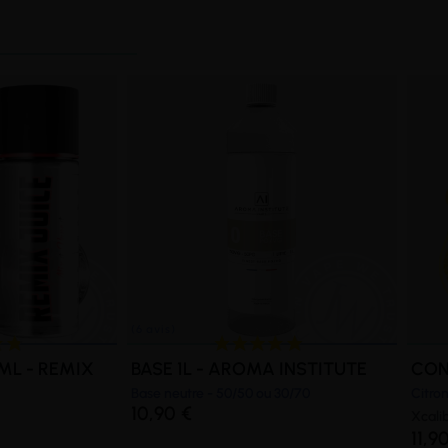
ML - REMIX
BASE 1L - AROMA INSTITUTE
CON
Base neutre - 50/50 ou 30/70
Citro
10,90 €
Xcali
11,9