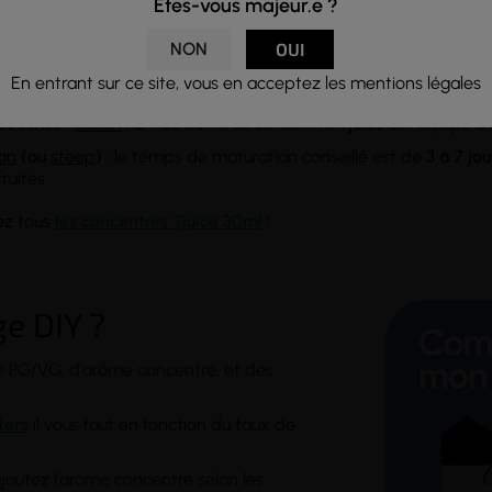
on 10% :
en tant qu'arôme concentré, le Raven Blue doit être d
Êtes-vous majeur.e ?
ux environs de
10%, soit 10ml pour une contenance totale de 10
NON
OUI
 ne vous convient pas, vous pouvez ajuster le dosage de l’arôme p
En entrant sur ce site, vous en acceptez les mentions légales
ition pour vous aider.
écurisé :
flacon
PET de 30ml, ce concentré
Tjuice
est équipé d'
on
(ou
steep
) :
le temps de maturation conseillé est de
3 à 7 jou
ruités.
ez tous
les concentrés Tjuice 30ml
!
e DIY ?
se PG/VG, d'arôme concentré, et des
ters
il vous faut en fonction du taux de
ajoutez l'arôme concentré selon les