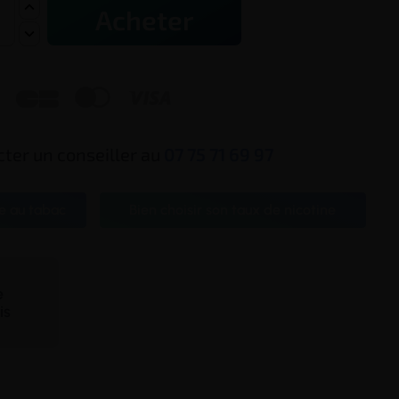
Acheter



ter un conseiller au
07 75 71 69 97
e au tabac
Bien choisir son taux de nicotine
te
is