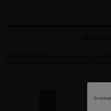
Raven B
L'
arôme
Raven Blue
, de la marque Tjuice, propo
est idéal pour les amateurs des saveurs fruitées 
(46 avis)
(11 avis)
Pourqu
Saveur
fruit
équilibrées.
En entrant
Qualité pr