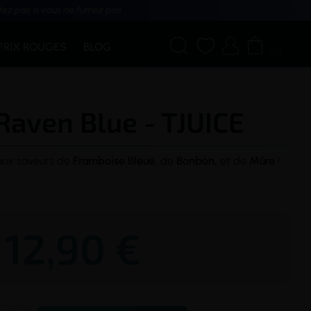
tez pas si vous ne fumez pas




PRIX ROUGES
BLOG
(0)
Raven Blue - TJUICE
aux saveurs de
Framboise Bleue,
de
Bonbon,
et de
Mûre
!
12,90 €