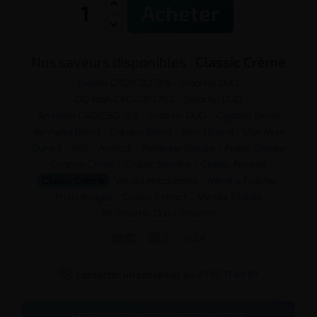
Acheter
Nos saveurs disponibles :
Classic Crème
Gelato CRD/CBD 76% - Smarter DUO
OG Kush CRD/CBD 76% - Smarter DUO
Amnesia CRD/CBD 76% - Smarter DUO
Cigarillo Blend
Kentucky Blend
Cubano Blend
Blond Blend
USA Mixx
Dune K
Mi5
Arctical
Pastèque Glacée
Fraise Glacée
Granité Citron
Classic Menthe
Classic Pomme
Classic Crème
Vanilla Macadamia
Menthe Fraîche
Fruits Rouges
Classic Extract
Myrtille Glacée
Kit Smarter Duo - Smarter




Contacter un conseiller au
07 75 71 69 97
Testez votre dépendance au tabac