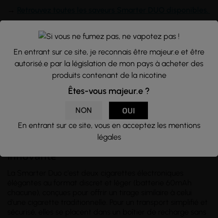
→
Retrouvez toutes les saveurs Smarter DUO disponibles.
En entrant sur ce site, je reconnais être majeur.e et être
autorisé.e par la législation de mon pays à acheter des
produits contenant de la nicotine
Êtes-vous majeur.e ?
NON
OUI
En entrant sur ce site, vous en acceptez les mentions
légales
Smarter DUO : une solution pratique et
innovante
La Smarter Duo c'est deux cigarettes électroniques
élégantes au format discret et léger (batterie 60mAh
chacune), conçues pour offrir un tirage similaire à celui
d'une cigarette traditionnelle. Pour un transport simplifié et
sécurisé, elles se placent dans un boîtier de recharge sans