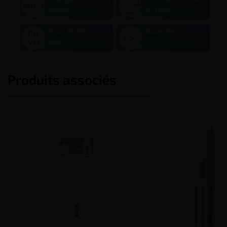
Smarter
0 / 10mg/ml
Taux PG/VG
Quantité
50/50
x 2
Produits associés