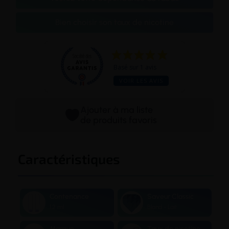
Bien choisir son taux de nicotine
Basé sur 1 avis
VOIR LES AVIS
Ajouter à ma liste
de produits favoris
Caractéristiques
Contenance
Saveur Classic
1,2 ml
Blond - Lait
Marque
Taux de nicotine