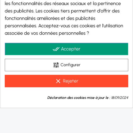
les fonctionnalités des réseaux sociaux et la pertinence
des publicités. Les cookies tiers permettent d'offrir des
fonctionnalités améliorées et des publicités
personnalisées. Acceptez-vous ces cookies et l'utilisation
Marchand approuvé par la Société des Avis Garantis,
cliquez ici pour vérifier
.
associée de vos données personnelles ?
© 2026 - j-well.fr
done_all
Accepter
tune
Configurer
clear
Rejeter
9.8
💬
/10
Déclaration des cookies mise à jour le :
18/09/2024
Besoin d'aide ?
BASÉ SUR 1002 AVIS
Taux de nicotine :
0 mg/ml
10 mg/ml - Salt nic