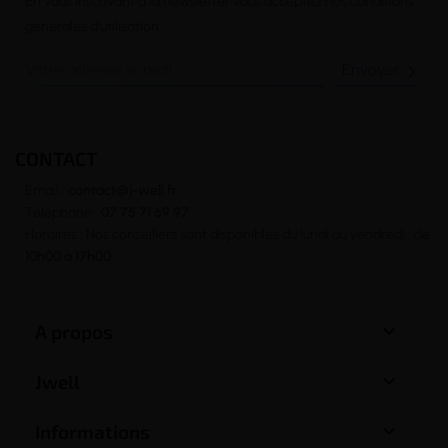
En vous inscrivant à la newsletter vous acceptez nos conditions
générales d’utilisation

CONTACT
Email :
contact@j-well.fr
Téléphone :
07 75 71 69 97
Horaires : Nos conseillers sont disponibles du lundi au vendredi : de
10h00 à 17h00

A propos

Jwell

Informations