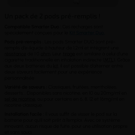
Un pack de 2 pods pré-remplis !
Compatible Smarter Duo :
Ces recharges sont
spécialement conçues pour le
Kit Smarter Duo.
Pods pré-remplis :
Les pods Smarter DUO sont pré-
remplis d'e-liquide à hauteur de 1,2ml et intègrent une
résistance
de 1.0
ohm
. Leur
tirage
est similaire à celui d'une
cigarette traditionnelle en inhalation indirecte (
MTL
). Grâce
aux deux batteries du
kit
, il est possible d’alterner entre
deux saveurs facilement pour une expérience
personnalisée
Variété de saveurs
:
Classiques, fruitées, mentholées,
desserts... Disponibles sans nicotine, en 10 ou 20mg/ml en
sel de nicotine
, ou pour certains en 6, 8, 12 et 16mg/ml en
nicotine classique.
Installation facile
:
Il vous suffit de visser le pod sur la
batterie pour qu’il soit prêt à l’emploi. Avec ce système
innovant, aucun risque de fuite, pour une utilisation propre
et sans souci.