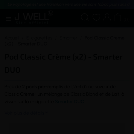
Le vapotage est une transition vers une vie sans tabac puis sans dé





(0)
Accueil
E-cigarettes
Smarter
Pod Classic Crème
(x2) - Smarter DUO
Pod Classic Crème (x2) - Smarter
DUO
Pack de
2 pods pré-remplis
de 1,2ml d'une
saveur
de
Classic
Crème
: un mélange de Classic Blond et de Lait,
à
visser sur la
e-cigarette
Smarter DUO.
Voir plus de détails
