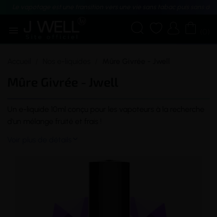
Le vapotage est une transition vers une vie sans tabac puis sans dé





(0)
Accueil
Nos e-liquides
Mûre Givrée - Jwell
Mûre Givrée - Jwell
Un
e-liquide
10ml conçu pour les vapoteurs à la recherche
d'un mélange fruité et frais !
Voir plus de détails
