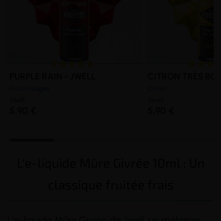
PURPLE RAIN - JWELL
CITRON TRÈS BON
Fruits Rouges
Citron
Jwell
Jwell
5,90 €
5,90 €
L'e-liquide Mûre Givrée 10ml : Un
classique fruitée frais
L'e-liquide Mûre Givrée de Jwell, un mélange