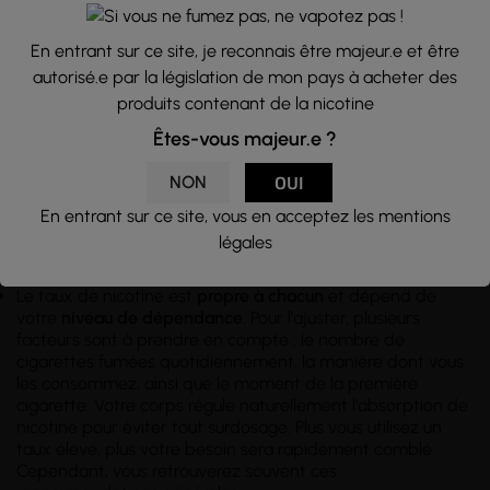
En entrant sur ce site, je reconnais être majeur.e et être
autorisé.e par la législation de mon pays à acheter des
produits contenant de la nicotine
Êtes-vous majeur.e ?
NON
OUI
En entrant sur ce site, vous en acceptez les mentions
légales
Choisir le bon dosage de nicotine
Le taux de nicotine est
propre à chacun
et dépend de
votre
niveau de dépendance
. Pour l'ajuster, plusieurs
facteurs sont à prendre en compte : le nombre de
cigarettes fumées quotidiennement, la manière dont vous
les consommez, ainsi que le moment de la première
cigarette. Votre corps régule naturellement l'absorption de
nicotine pour éviter tout surdosage. Plus vous utilisez un
taux élevé, plus votre besoin sera rapidement comblé.
Cependant, vous retrouverez souvent ces