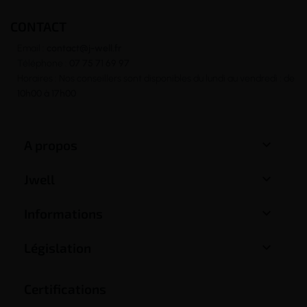
CONTACT
Email :
contact@j-well.fr
Téléphone :
07 75 71 69 97
Horaires : Nos conseillers sont disponibles du lundi au vendredi : de
10h00 à 17h00

A propos

Jwell

Informations

Législation
Certifications