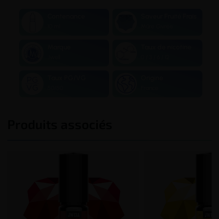
Contenance
Saveur Fruité Frais
10 ml
Mûre Givrée
Marque
Taux de nicotine
Jwell
0 / 3 / 6 / 12
Taux PG/VG
Origine
50/50
France
Produits associés