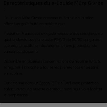
Caractéristiques du e-liquide Mûre Givrée
:
L'e-liquide Mûre Givrée combine du frais à de la mûre,
offrant un goût fruité caractéristique.
Produit en France, cet e-liquide respecte des standards de
qualité élevés, avec une base
PG/VG
de 50/50 qui garantit
une bonne restitution des arômes et une production de
vapeur satisfaisante.
Disponible en plusieurs concentrations de nicotine (0, 3, 6,
12 mg/ml), il s'adapte à toutes les préférences et besoins
en nicotine.
Conditionné dans un
flacon
PET de 10ml avec protection
enfant, avec une pipette à embout rond pour vous faciliter
le remplissage.