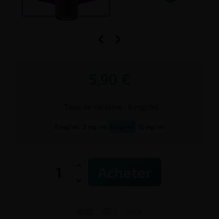


5,90 €
Taux de
nicotine
:
6 mg/ml
0 mg/ml
3 mg/ml
6 mg/ml
12 mg/ml
Acheter


