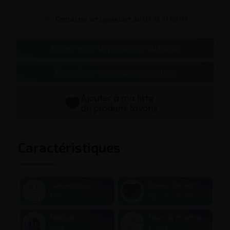

Contacter un conseiller au
07 75 71 69 97
Testez votre dépendance au tabac
Bien choisir son taux de nicotine
Ajouter à ma liste
de produits favoris
Caractéristiques
Contenance
Saveur Dessert
10 ml
Pop corn caramel
Marque
Taux de nicotine
Jwell
3 / 6 /12