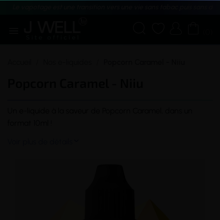
Le vapotage est une transition vers une vie sans tabac puis sans dé





(0)
Accueil
Nos e-liquides
Popcorn Caramel - Niiu
Popcorn Caramel - Niiu
Un
e-liquide
à la
saveur
de Popcorn Caramel, dans un
format 10ml !
Voir plus de détails
