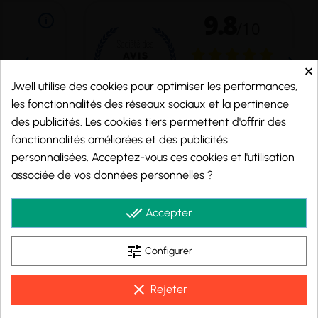
×
Jwell utilise des cookies pour optimiser les performances,
les fonctionnalités des réseaux sociaux et la pertinence
des publicités. Les cookies tiers permettent d'offrir des
fonctionnalités améliorées et des publicités
personnalisées. Acceptez-vous ces cookies et l'utilisation
Marchand approuvé par la Société des Avis Garantis,
cliquez ici pour vérifier
.
associée de vos données personnelles ?
© 2026 - j-well.fr
done_all
Accepter
tune
Configurer
clear
Rejeter