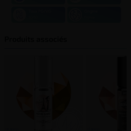
Taux PG/VG
Origine
50/50
France
Produits associés