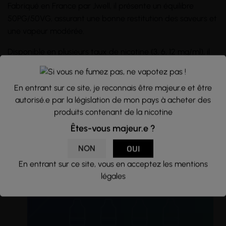
Fabriqué en France par Jwell, il présente un équilibre
50PG/50VG, assurant une bonne restitution des saveurs et
une vapeur modérée.
Disponible en plusieurs taux de nicotine (3, 6, 12 mg/ml), il
s'adapte à toutes les préférences et besoins en nicotine.
Conditionné dans un
flacon
PET de 10ml avec protection
En entrant sur ce site, je reconnais être majeur.e et être
enfant, avec une pipette à embout rond pour vous faciliter
autorisé.e par la législation de mon pays à acheter des
le remplissage.
produits contenant de la nicotine
Êtes-vous majeur.e ?
NON
OUI
En entrant sur ce site, vous en acceptez les mentions
légales