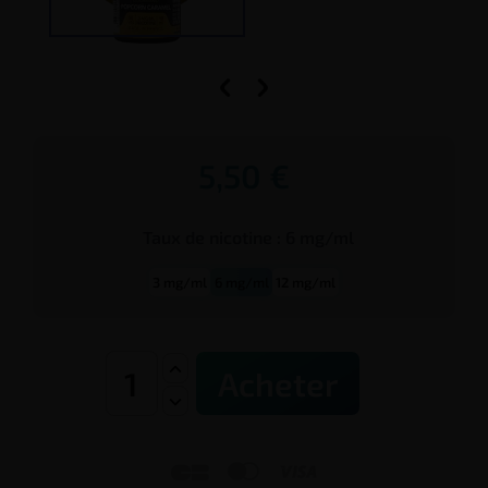


5,50 €
Taux de
nicotine
:
6 mg/ml
3 mg/ml
6 mg/ml
12 mg/ml
Acheter


