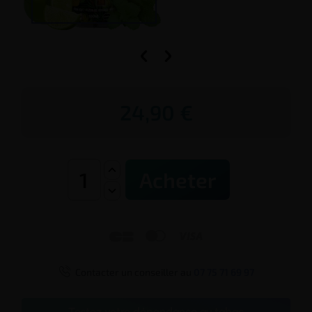


24,90 €
Acheter




Contacter un conseiller au
07 75 71 69 97
Testez votre dépendance au tabac