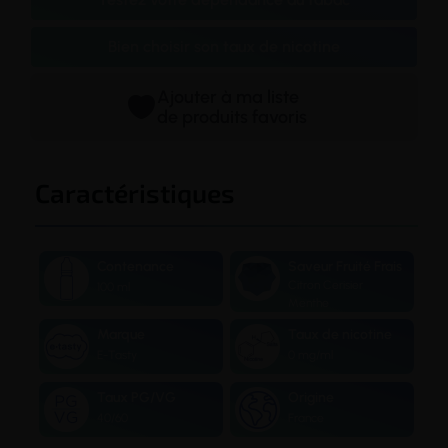
Bien choisir son taux de nicotine
Ajouter à ma liste
de produits favoris
Caractéristiques
Contenance
Saveur Fruité Frais
Citron Cerisier
100 ml
Menthe
Marque
Taux de nicotine
E-Tasty
0 mg/ml
Taux PG/VG
Origine
40/60
France