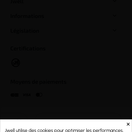

Jwell

Informations

Législation
Certifications
Moyens de paiements
×
Jwell utilise des cookies pour optimiser les performances,