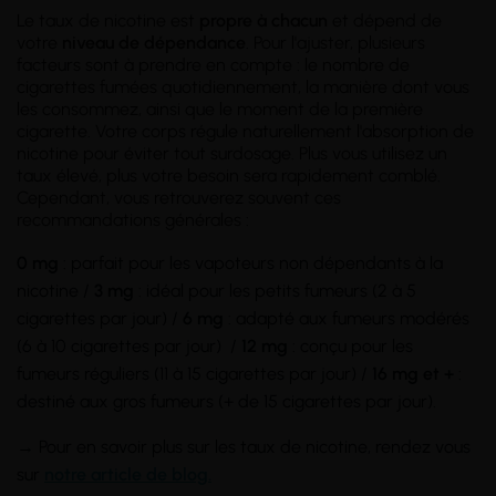
Le taux de nicotine est
propre à chacun
et dépend de
votre
niveau de dépendance
. Pour l'ajuster, plusieurs
facteurs sont à prendre en compte : le nombre de
cigarettes fumées quotidiennement, la manière dont vous
les consommez, ainsi que le moment de la première
cigarette. Votre corps régule naturellement l'absorption de
nicotine pour éviter tout surdosage. Plus vous utilisez un
taux élevé, plus votre besoin sera rapidement comblé.
Cependant, vous retrouverez souvent ces
recommandations générales :
0 mg
: parfait pour les vapoteurs non dépendants à la
nicotine /
3 mg
: idéal pour les petits fumeurs (2 à 5
cigarettes par jour) /
6 mg
: adapté aux fumeurs modérés
(6 à 10 cigarettes par jour) /
12 mg
: conçu pour les
fumeurs réguliers (11 à 15 cigarettes par jour) /
16 mg et +
:
destiné aux gros fumeurs (+ de 15 cigarettes par jour).
→ Pour en savoir plus sur les taux de nicotine, rendez vous
sur
notre article de blog.