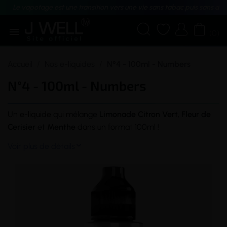
Le vapotage est une transition vers une vie sans tabac puis sans dé





(0)
Accueil
Nos e-liquides
N°4 - 100ml - Numbers
N°4 - 100ml - Numbers
Un
e-liquide
qui mélange
Limonade Citron Vert
,
Fleur de
Cerisier
et
Menthe
dans un format 100ml !
Voir plus de détails
