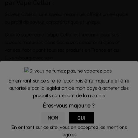
par Vape Cellar :
Saveur Classic : une saveur reconnue, offrant un e-liquide
au profil de saveur caractéristique et unique.
Qualité supérieure :
Vape
Cellar est reconnu pour ses
saveurs maturées dans des cuves caractéristiques et
variées, fabriquant tous ses produits en France et au
Luxembourg avec soin.
Formulé sur une base
PG/VG
de 50/50, il est disponible en
plusieurs taux de nicotine : 3, 6, 11, et 16 mg/ml, pour
En entrant sur ce site, je reconnais être majeur.e et être
s'adapter à vos besoins et préférences en matière de
autorisé.e par la législation de mon pays à acheter des
nicotine.
produits contenant de la nicotine
Êtes-vous majeur.e ?
Conditionné dans un
flacon
PET de 10ml avec protection
enfant, avec une pipette à embout rond pour vous faciliter
NON
OUI
le remplissage.
En entrant sur ce site, vous en acceptez les mentions
légales