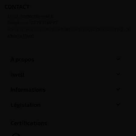
CONTACT
Email :
contact@j-well.fr
Téléphone :
07 75 71 69 97
Horaires : Nos conseillers sont disponibles du lundi au vendredi : de
10h00 à 17h00

A propos

Jwell

Informations

Législation
Certifications