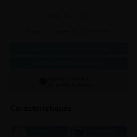




Contacter un conseiller au
07 75 71 69 97
Testez votre dépendance au tabac
Bien choisir son taux de nicotine
Ajouter à ma liste
de produits favoris
Caractéristiques
Contenance
Saveur Classic
10 ml
Virginia Latakia Vanille