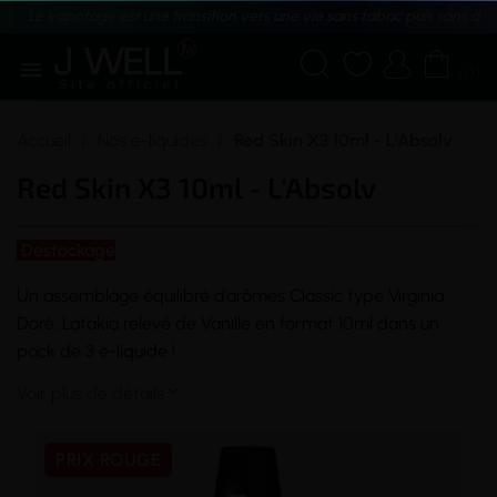
Le vapotage est une transition vers une vie sans tabac puis sans dé





(0)
Accueil
Nos e-liquides
Red Skin X3 10ml - L'Absolv
Red Skin X3 10ml - L'Absolv
Destockage
Un assemblage équilibré d’arômes
Classic
type Virginia
Doré, Latakia relevé de Vanille en format 10ml dans un
pack de 3
e-liquide
!
Voir plus de détails

PRIX ROUGE