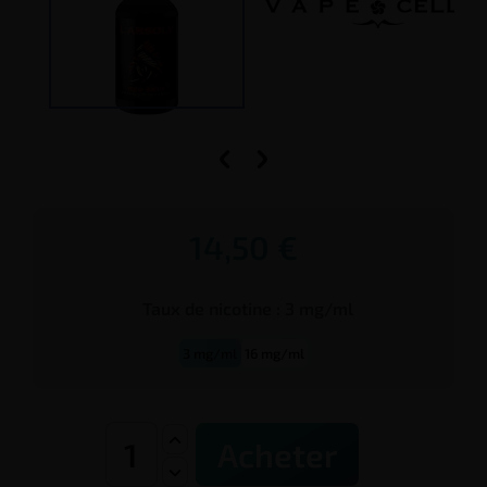


14,50 €
Taux de
nicotine
:
3 mg/ml
3 mg/ml
16 mg/ml
Acheter