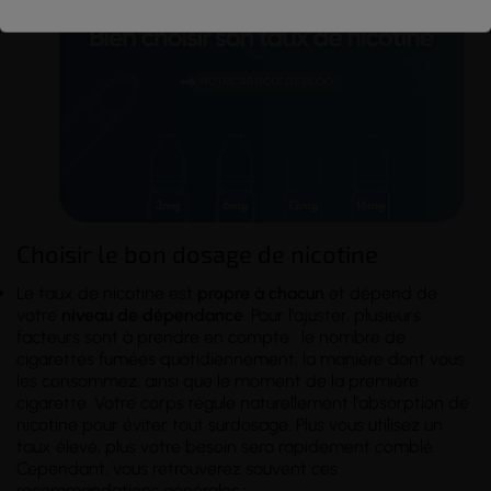
Choisir le bon dosage de nicotine
Le taux de nicotine est
propre à chacun
et dépend de
votre
niveau de dépendance
. Pour l'ajuster, plusieurs
facteurs sont à prendre en compte : le nombre de
cigarettes fumées quotidiennement, la manière dont vous
les consommez, ainsi que le moment de la première
cigarette. Votre corps régule naturellement l'absorption de
nicotine pour éviter tout surdosage. Plus vous utilisez un
taux élevé, plus votre besoin sera rapidement comblé.
Cependant, vous retrouverez souvent ces
recommandations générales :