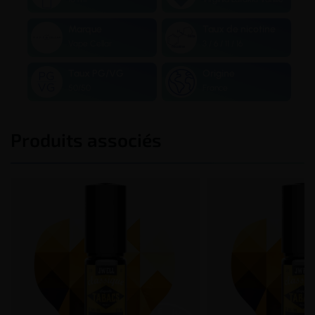
Marque
Taux de nicotine
Vape Cellar
3 / 6 / 11 / 16
Taux PG/VG
Origine
50/50
France
Produits associés