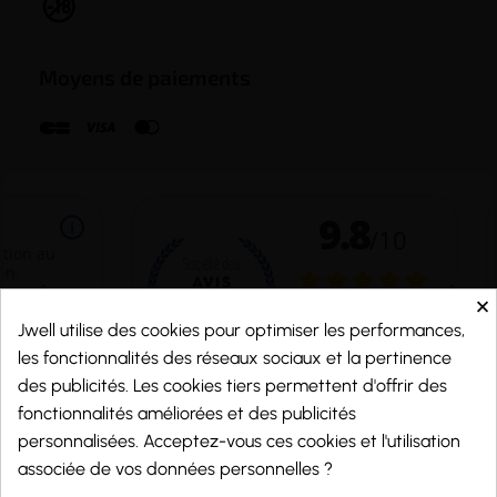
Moyens de paiements
×
Jwell utilise des cookies pour optimiser les performances,
les fonctionnalités des réseaux sociaux et la pertinence
des publicités. Les cookies tiers permettent d'offrir des
fonctionnalités améliorées et des publicités
personnalisées. Acceptez-vous ces cookies et l'utilisation
Marchand approuvé par la Société des Avis Garantis,
cliquez ici pour vérifier
.
associée de vos données personnelles ?