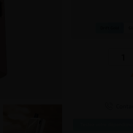
Drift Gold
Gl

Contac
Testez votre dépendanc