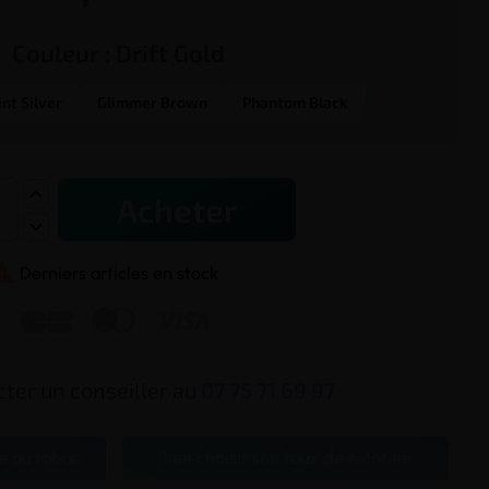
Couleur :
Drift Gold
int Silver
Glimmer Brown
Phantom Black
Acheter

Derniers articles en stock



ter un conseiller au
07 75 71 69 97
e au tabac
Bien choisir son taux de nicotine