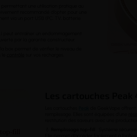
, permettant une utilisation pratique au
 est vivement recommandé d’opter pour une
ent via un port USB (PC, TV, batterie
2A) peut entraîner un endommagement
uverte par la garantie constructeur.
 la box permet de vérifier le niveau de
s le
contrôle
sur vos recharges.
Les cartouches Peak
Les cartouches
Peak
de GeekVape offrent
remplissage. Elles sont équipées d'une
rés
restitution des saveurs avec une product
💧
Remplissage
top-fill
: Système sécurisé
Elle permet d’accéder facilement à l’orifice