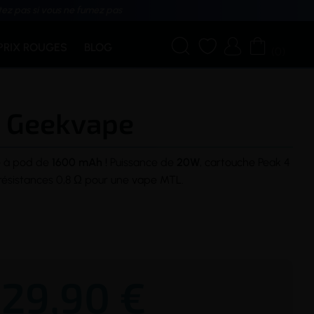
tez pas si vous ne fumez pas




PRIX ROUGES
BLOG
(0)
 - Geekvape
e
à
pod
de
1600 mAh !
Puissance de
20W
,
cartouche
Peak 4
résistances 0,8 Ω pour une
vape
MTL
.
29,90 €