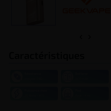


Caractéristiques
Résistance
Batterie
Intégrée 0.8Ω
1600 mAh
Puissance max
Pod
20 Watts - MTL
Peak - 4 ml