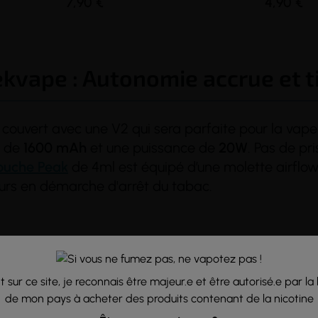
7,90 €
4,90 €
ekvape : Autonomie accrue et 
couvert avec une V2 qui sera parfaite pour la vap
 de
1600 mAh
et une puissance de
20W
. Pas de pr
ouche Peak
de 4ml est équipé d’une molette airflow
eurs en démarche d'arrêt du tabac.
Un pod stylé et prat
 sur ce site, je reconnais être majeur.e et être autorisé.e par la 
de mon pays à acheter des produits contenant de la nicotine
Format ergonomique
: Avec ses 95,6 mm 
moderne et ergonomique, le Peak 2 se tr