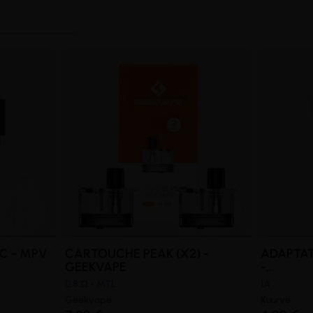
C - MPV
CARTOUCHE PEAK (X2) -
ADAPTAT
GEEKVAPE
-...
0.8 Ω - MTL
1A
Geekvape
Kuurve