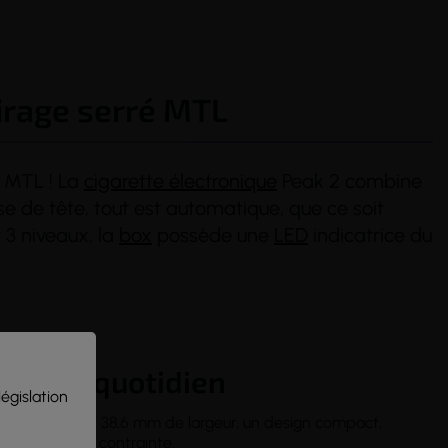
tirage serré MTL
e MTL ! La
cigarette électronique
Peak 2 combine
ise de tête, tout est automatique, que ce soit
 3 niveaux, la
box
possède une
LED
indicatrice du
ique au quotidien
législation
de hauteur et 38,6 mm de largeur, un design compact,
ansporte sans contrainte.