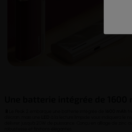
Une batterie intégrée de 160
🔋Le Peak 2 embarque une batterie intégrée de
1600 mAh
tr
d’écran, mais une
LED
à la lecture limpide vous indiquera le 
délivrer jusqu’à 20W de puissance. Conçu en alliage de zinc av
robustesse et finitions élégantes.