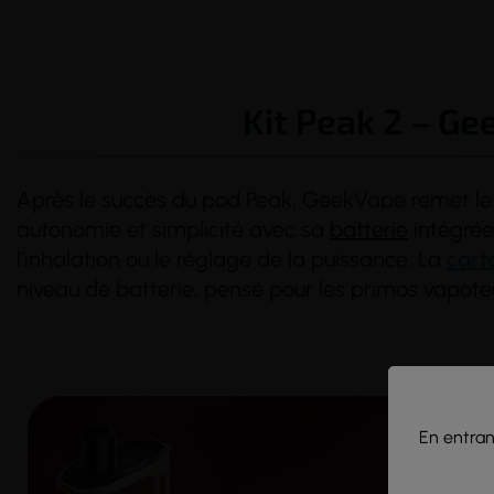
Kit Peak 2 – Ge
Après le succès du pod Peak, GeekVape remet le 
autonomie et simplicité avec sa
batterie
intégrée
l'inhalation ou le réglage de la puissance. La
cart
niveau de batterie, pensé pour les primos vapot
En entrant