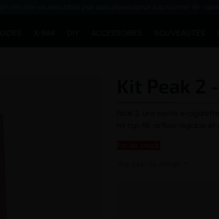
ion vers une vie sans tabac puis sans dépendance à la nicotine. Ne vapo
QUIDES
X-BAR
DIY
ACCESSOIRES
NOUVEAUTÉS
Kit Peak 2
Peak 2, une petite
e-cigarett
ml
top-fill
,
airflow
réglable et 
Fin de stock.
Voir plus de détails
