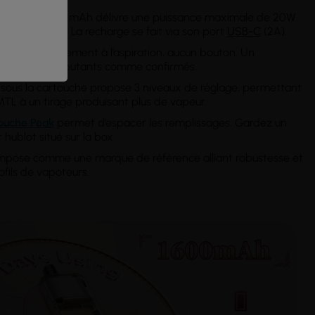
tégrée de 1600 mAh délivre une puissance maximale de 20W.
ltra compact. La recharge se fait via son port
USB-C
(2A).
éclenche simplement à l’aspiration, aucun bouton. Un
 utilisateurs, débutants comme confirmés.
 sous la cartouche propose 3 niveaux de réglage, permettant
 MTL à un tirage produisant plus de vapeur.
ouche Peak
permet d’espacer les remplissages. Gardez un
t hublot situé sur la box.
s’impose comme une marque de référence alliant robustesse et
fils de vapoteurs.