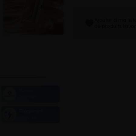
Ajouter à ma lis
de produits favor
Marque
Geekvape
Chargement
USB-C (2A)