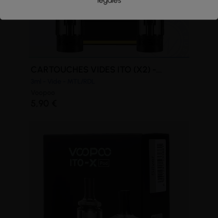
légales
(2 avis)
CARTOUCHES VIDES ITO (X2) -...
3ml - Vide - MTL/RDL
Voopoo
5,90 €