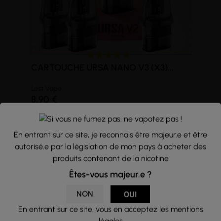
CARTOUCHE URSA NANO V3 (X3)...
Lost Vape
8,90 €
En entrant sur ce site, je reconnais être majeur.e et être
autorisé.e par la législation de mon pays à acheter des
produits contenant de la nicotine
Êtes-vous majeur.e ?
NON
OUI
En entrant sur ce site, vous en acceptez les mentions