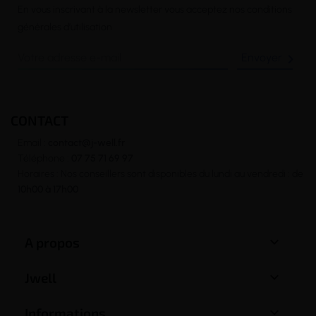
En vous inscrivant à la newsletter vous acceptez nos conditions
générales d’utilisation

CONTACT
Email :
contact@j-well.fr
Téléphone :
07 75 71 69 97
Horaires : Nos conseillers sont disponibles du lundi au vendredi : de
10h00 à 17h00

A propos

Jwell

Informations