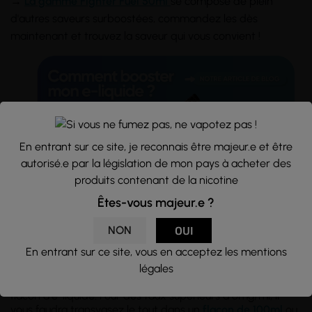
→
La gamme Fighter Fuel 50ml
se compose de plein
d'autres saveurs surboostées, commandez les dès
maintenant et trouvez la saveur qui vous convient !
En entrant sur ce site, je reconnais être majeur.e et être
autorisé.e par la législation de mon pays à acheter des
produits contenant de la nicotine
Êtes-vous majeur.e ?
Conseils d'utilisation :
NON
OUI
En entrant sur ce site, vous en acceptez les mentions
Flacon d'une
capacité
de 70ml rempli à hauteur de 50ml
d'e-liquide, sans nicotine. Si vous souhaitez en ajouter,
légales
utilisez des
boosters de nicotine
et
mélangez
les dans le
flacon d'e-liquide. Pour des taux supérieurs à 6mg/ml, il
vous faudra transvasez le tout dans un
flacon de 100ml
ou