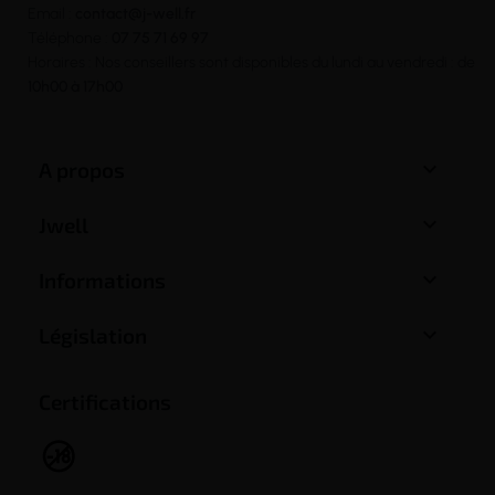
Email :
contact@j-well.fr
Téléphone :
07 75 71 69 97
Horaires : Nos conseillers sont disponibles du lundi au vendredi : de
10h00 à 17h00

A propos

Jwell

Informations

Législation
Certifications