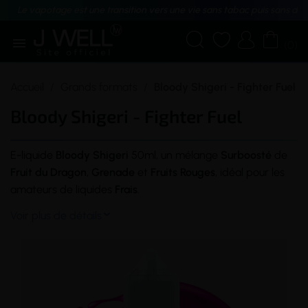
Le vapotage est une transition vers une vie sans tabac puis sans dé





(0)
Accueil
Grands formats
Bloody Shigeri - Fighter Fuel
Bloody Shigeri - Fighter Fuel
E-liquide
Bloody
Shigeri
50ml, un mélange
Surboosté
de
Fruit
du
Dragon
,
Grenade
et
Fruits Rouges
, idéal pour les
amateurs de liquides
Frais
.
Voir plus de détails
