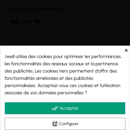
Moyens de paiements
×
Jwell utilise des cookies pour optimiser les performances,
les fonctionnalités des réseaux sociaux et la pertinence
des publicités. Les cookies tiers permettent d'offrir des
fonctionnalités améliorées et des publicités
personnalisées. Acceptez-vous ces cookies et l'utilisation
associée de vos données personnelles ?
Marchand approuvé par la Société des Avis Garantis,
cliquez ici pour vérifier
.
done_all
Accepter
tune
Configurer
© 2026 - j-well.fr