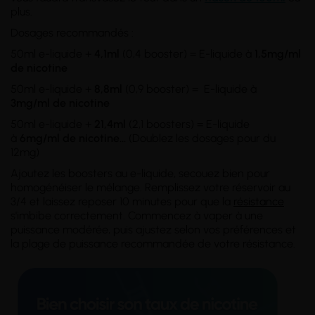
plus.
Dosages recommandés :
50ml e-liquide +
4,1ml
(0,4 booster) = E-liquide à
1,5mg/ml
de nicotine
50ml e-liquide +
8,8ml
(0,9 booster) = E-liquide à
3mg/ml
de nicotine
50ml e-liquide +
21,4ml
(2,1 boosters) = E-liquide
à
6mg/ml
de nicotine
...
(Doublez les dosages pour du
12mg)
Ajoutez les boosters au e-liquide, secouez bien pour
homogénéiser le mélange. Remplissez votre réservoir au
3/4 et laissez reposer 10 minutes pour que la
résistance
s'imbibe correctement. Commencez à vaper à une
puissance modérée, puis ajustez selon vos préférences et
la plage de puissance recommandée de votre résistance.