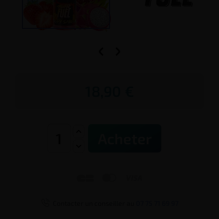


18,90 €
Acheter




Contacter un conseiller au
07 75 71 69 97