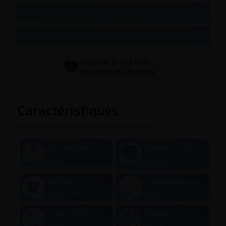
Testez votre dépendance au tabac
Bien choisir son taux de nicotine
Ajouter à ma liste
de produits favoris
Caractéristiques
Contenance
Saveur Fruité Frais
Fruit du Drag.
50 ml
Grenade
Marque
Taux de nicotine
Fighter Fuel
0 mg/ml
Taux PG/VG
Origine
40/60
France