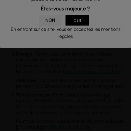
Comment préparer votre mélange DIY ?
Êtes-vous majeur.e ?
Préparation
: Munissez-vous d'un
flacon
vide, d'une
base PG/VG, d'arôme
concentré
, et des boosters de
NON
OUI
nicotine.
En entrant sur ce site, vous en acceptez les mentions
Taux de nicotine désiré
: Déterminez combien de
légales
boosters
il vous faut en fonction du taux de nicotine
souhaité.
Dosage
: Remplissez votre flacon avec la base
choisie, ajoutez l'arôme concentré selon les
recommandations de dosage, puis incorporez le(s)
booster(s) de nicotine (
comment calculer son taux
)
Mélanger
: Secouez vigoureusement le mélange
pendant 10 à 20 secondes pour bien l'homogénéiser.
Temps
de repos
: Enfin, laissez votre mélange
reposer à l'abri de la lumière, en respectant les délais
d'attente conseillés pour permettre une maturation
optimale et secouer le flacon quotidiennement.
Pour tout savoir sur la préparation de votre e-liquide
DIY, consultez
notre article de blog.