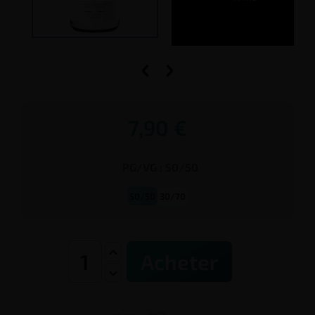


7,90 €
PG/VG
:
50/50
50/50
30/70
Acheter