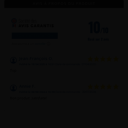
AVIS À PROPOS DU PRODUIT
10
/10
VOIR L'ATTESTATION
Basé sur 2 avis
Avis soumis à un
contrôle
Jean-François O.
Publié le 18/04/2025 à 10:51
(Date de commande : 07/04/2025)
Top
Annie F.
Publié le 08/08/2024 à 18:09
(Date de commande : 29/07/2024)
Bon produit ,satisfaite!