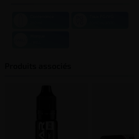
Contenance
Taux PG/VG
250 ml
50/50 ou 30/70
Marque
J WELL
Produits associés