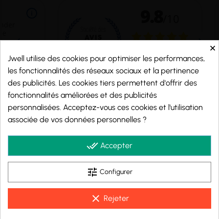
×
Jwell utilise des cookies pour optimiser les performances,
les fonctionnalités des réseaux sociaux et la pertinence
des publicités. Les cookies tiers permettent d'offrir des
fonctionnalités améliorées et des publicités
personnalisées. Acceptez-vous ces cookies et l'utilisation
Marchand approuvé par la Société des Avis Garantis,
cliquez ici pour vérifier
.
associée de vos données personnelles ?
© 2026 - j-well.fr
done_all
Accepter
tune
Configurer
clear
Rejeter