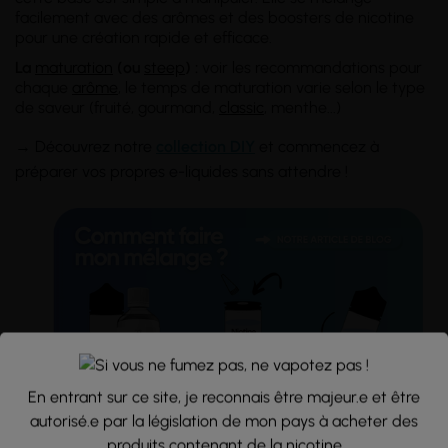
facilement avec des arômes et des boosters de nicotine
pour une création rapide et efficace.
La
maturation
(ou
steep
) :
voir les recommandations pour
chaque
arôme
, le temps de maturation varie selon le type
de saveur (fruité, gourmand,
classic
, menthe...)
→
Découvrez notre
collection DIY
et commencez à
préparer vos propres e-liquides sans attendre !
En entrant sur ce site, je reconnais être majeur.e et être
autorisé.e par la législation de mon pays à acheter des
produits contenant de la nicotine