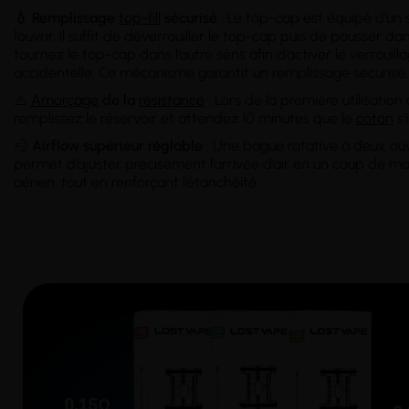
💧 Remplissage
top-fill
sécurisé
: Le top-cap est équipé d’un s
l’ouvrir, il suffit de déverrouiller le top-cap puis de pousser da
tournez le top-cap dans l’autre sens afin d’activer le verrouill
accidentelle. Ce mécanisme garantit un remplissage sécurisé,
⚠️
Amorçage
de la
résistance
: Lors de la première utilisatio
remplissez le réservoir et attendez 10 minutes que le
coton
s’
💨
Airflow supérieur réglable
: Une bague rotative à deux ouve
permet d’ajuster précisément l’arrivée d’air en un coup de ma
aérien, tout en renforçant l’étanchéité.