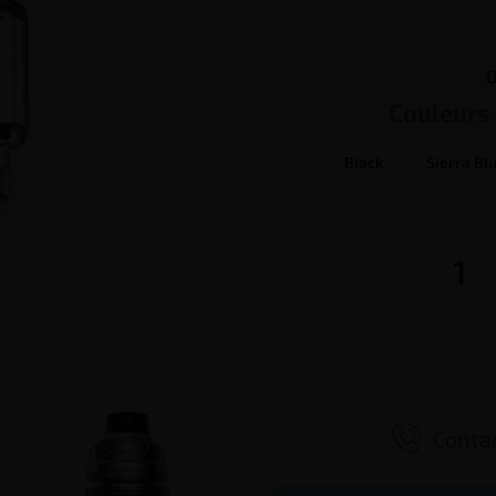
D
Couleurs
Black
Sierra Bl

Contac