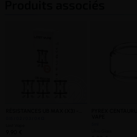
Produits associés
RÉSISTANCES UB MAX (X3) -...
PYREX CENTAURU
VAPE
0.15 / 0.2 / 0.3 / 0.4 Ω
5ml
Lost Vape
9,90 €
Ultra Glass