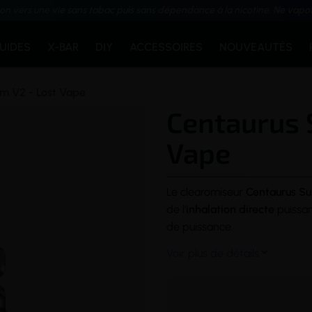
ion vers une vie sans tabac puis sans dépendance à la nicotine. Ne vapo
QUIDES
X-BAR
DIY
ACCESSOIRES
NOUVEAUTÉS
m V2 - Lost Vape
Centaurus 
Vape
Le
clearomiseur
Centaurus S
de l
'inhalation directe
puissan
de puissance.
Voir plus de détails
