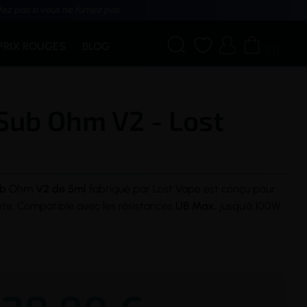
tez pas si vous ne fumez pas




PRIX ROUGES
BLOG
(0)
Sub Ohm V2 - Lost
ub
Ohm
V2 de 5ml
fabriqué par Lost
Vape
est conçu pour
te. Compatible avec les résistances
UB Max,
jusqu'à 100W