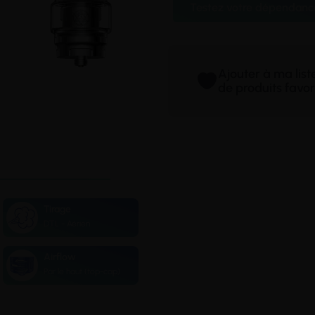
Testez votre dépendanc
Ajouter à ma lis
de produits favor
Tirage
DTL - Aérien
Airflow
Par le haut (top-cap)