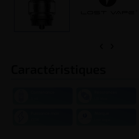


Caractéristiques
Contenance
Résistances
5 ml
UB Max
Puissance max
Marque
100W
Lost Vape