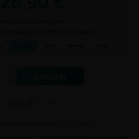
28,90 €
ont 0,02 € d'éco-participation
 Centaurus Sub Ohm :
Gunmetal
ue
Gunmetal
Gold
Rainbow
Silver
Acheter



ter un conseiller au
07 75 71 69 97