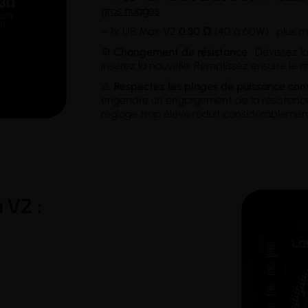
gros nuages
.
– 1x UB Max V2
0.30 Ω
(40 à 60W) : plus m
⚙️
Changement de résistance
: Dévissez l
insérez la nouvelle. Remplissez ensuite le 
⚠️
Respectez les plages de puissance cons
engendre un engorgement de la résistanc
réglage trop élevé réduit considérablement
 V2 :