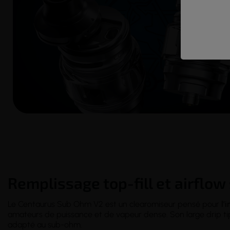
Remplissage top-fill et airflow
Le Centaurus Sub Ohm V2 est un clearomiseur pensé pour
l’
amateurs de puissance et de vapeur dense. Son large drip tip
adapté au sub-ohm.