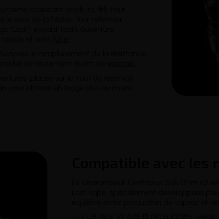
ystème coulissant (push-to-fill). Pour
ns le sens de la flèche. Pour refermer,
age “Lock”, évitant toute ouverture
 rapide et sans
fuite
.
n ou après le remplacement de la résistance,
imbibe correctement avant de
vapoter
.
rtures, placée sur le haut du réservoir,
in pour obtenir un tirage plus ou moins
Compatible avec les 
Le clearomiseur Centaurus Sub Ohm V2 est
Lost Vape, spécialement développées pour 
équilibre entre production de vapeur et res
– 1x UB Max V2
0.15 Ω
(80 à 100W) : idéale