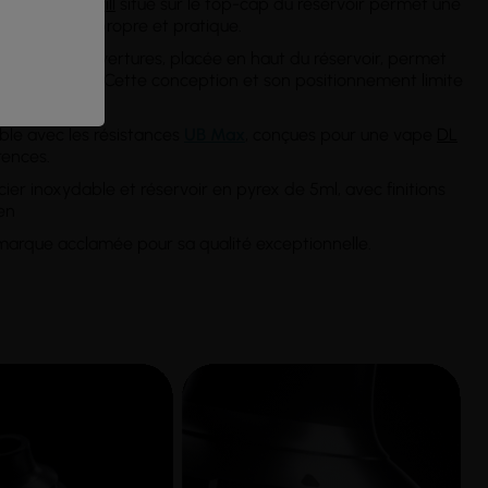
tème
push-to-fill
situé sur le top-cap du réservoir permet une
 remplissage propre et pratique.
ve à deux ouvertures, placée en haut du réservoir, permet
 ou moins aérien. Cette conception et son positionnement limite
tidien.
ble avec les résistances
UB Max
, conçues pour une vape
DL
rences.
cier inoxydable et réservoir en pyrex de 5ml, avec finitions
en
 marque acclamée pour sa qualité exceptionnelle.