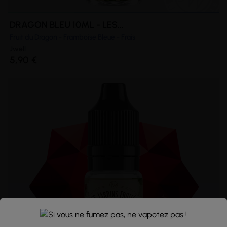
DRAGON BLEU 10ML - LES...
Fruit du Dragon - Framboise Bleue - Frais
Jwell
5,90 €