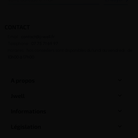

CONTACT
Email :
contact@j-well.fr
Téléphone :
07 75 71 69 97
Horaires : Nos conseillers sont disponibles du lundi au vendredi : de
10h00 à 17h00

A propos

Jwell

Informations

Législation