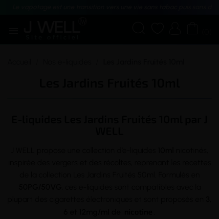
Le vapotage est une transition vers une vie sans tabac puis sans dé





(0)
Accueil
Nos e-liquides
Les Jardins Fruités 10ml
Les Jardins Fruités 10ml
E-liquides Les Jardins Fruités 10ml par J
WELL
J WELL propose une collection d’e-liquides
10ml
nicotinés,
inspirée des vergers et des récoltes, reprenant les recettes
de la collection Les Jardins Fruités 50ml. Formulés en
50PG/50VG
, ces e-liquides sont compatibles avec la
plupart des cigarettes électroniques et sont proposés en
3,
nicotine
6 et 12mg/ml de
.