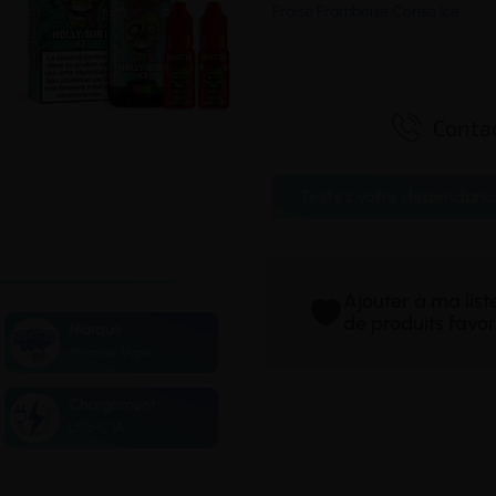
Fraise Framboise Cerise Ice

Contac
Testez votre dépendanc
Ajouter à ma lis
de produits favor
Marque
Monster Vape
Chargement
USB-C 1A