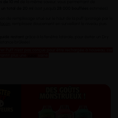
s de 10 ml
de la même saveur, vous permettant de
à un total de 20 ml
(soit jusqu’à
28 000 bouffées
estimées).
n de remplissage situé sur le haut de la puff (protégé par le
flacon
, remplissez doucement en surveillant le niveau, puis
iquide restant
grâce à la fenêtre latérale, pour éviter un Dry
sistance brûleée)
er Puff n’est pas conçue pour être rechargée à nouveau, car
arantit plus une
vape
saine.