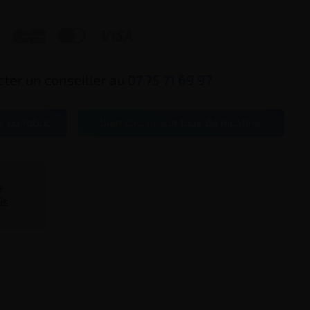



ter un conseiller au
07 75 71 69 97
e au tabac
Bien choisir son taux de nicotine
te
is