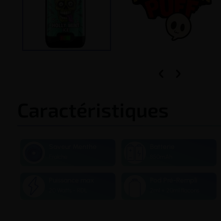


Caractéristiques
Saveur Menthe
Batterie
Fraîche
850mAh
Puissance max
Pod Pré-Rempli
20 Watts - RDL
2ml + 20ml flacons