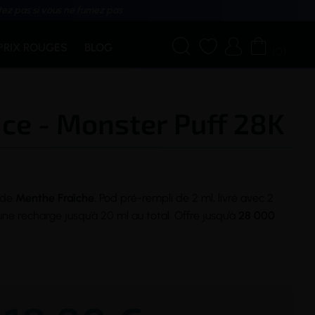
tez pas si vous ne fumez pas




PRIX ROUGES
BLOG
(0)
Ice - Monster Puff 28K
de
Menthe Fraîche.
Pod
pré-rempli de 2 ml, livré avec 2
ne recharge jusqu’à 20 ml au total. Offre jusqu’à
28 000