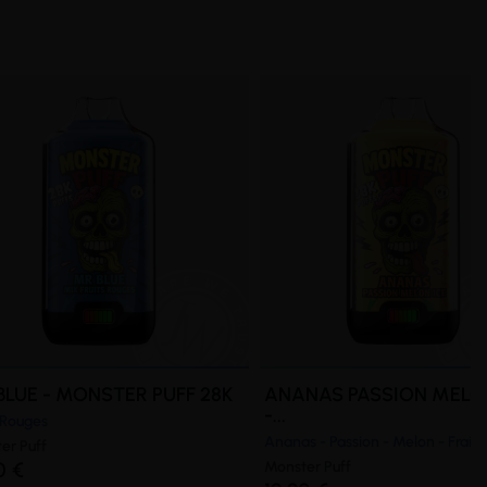
BLUE - MONSTER PUFF 28K
ANANAS PASSION MELO
-...
s Rouges
Ananas - Passion - Melon - Frais
er Puff
0 €
Monster Puff