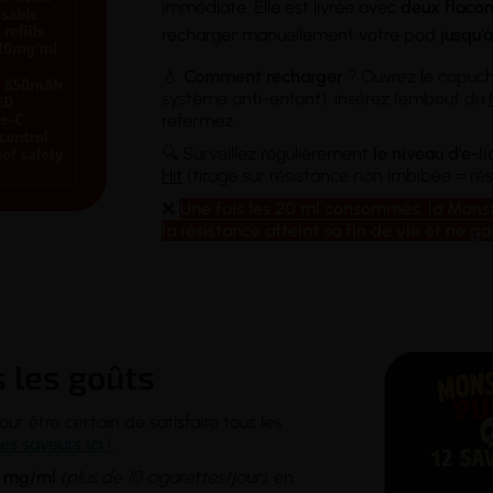
immédiate. Elle est livrée avec
deux flacon
recharger manuellement votre pod
jusqu’
💧
Comment recharger
? Ouvrez le capucho
système anti-enfant), insérez l’embout du
refermez.
🔍 Surveillez régulièrement
le niveau d'e-l
Hit
(tirage sur résistance non imbibée = ré
❌
Une fois les 20 ml consommés, la Monst
la résistance atteint sa fin de vie et ne g
 les goûts
r être certain de satisfaire tous les
es saveurs ici !
 mg/ml
(plus de 10 cigarettes/jour)
, en