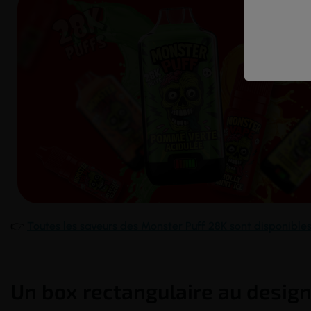
👉
Toutes les saveurs des Monster Puff 28K sont disponibles 
Un box rectangulaire au desig