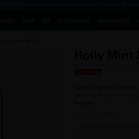
ion vers une vie sans tabac puis sans dépendance à la nicotine. Ne vapo
QUIDES
X-BAR
DIY
ACCESSOIRES
NOUVEAUTÉS
 - Monster Puff 28K
Holly Mint 
Déstockage
Puff
rechargeable à la
saveur
flacons de 10 ml permettant u
bouffées
.
Voir plus de détails
