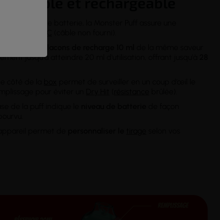
utilisable et rechargeable
'autonomie
de batterie, la Monster Puff assure une
 fait via
USB-C
(câble non fourni).
e-liquides,
2 flacons de recharge 10 ml
de la même saveur
ement jusqu'à atteindre 20 ml d'utilisation, offrant jusqu'à
28
le côté de la
box
permet de surveiller en un coup d’œil le
remplissage pour éviter un
Dry Hit
(
résistance
brûlée).
se de la puff indique le
niveau de batterie
de façon
pourvu.
l'appareil permet de
personnaliser le
tirage
selon vos