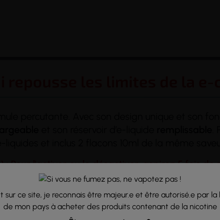
i repousse les limites de la e-c
mule percutante. Avec son design unique et son fon
argeable
et son réservoir d’e-liquide
remplissable
.
e-liquides et inclus 2 flacons 10ml de la même saveu
: Pour l'activer ou le désactiver, aspirez 5 fois de 
 sur ce site, je reconnais être majeur.e et être autorisé.e par la 
de mon pays à acheter des produits contenant de la nicotine