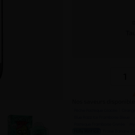
D
Ta
Nos saveurs disponible
Pêche Pastèque Glacée
Orange
Blue Razz Ice Framboise Bleue
Pastèque Framboise Givrée
Myr
Holly Mint Ice
Fraise Banane G