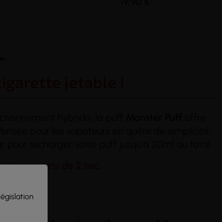
19,90 €
igarette jetable !
ctionnement hybride, la puff
Monster Puff
offre
 Pensée pour les vapoteurs en quête de simplicité,
r pour recharger votre puff jusqu'à 20ml au total.
suite en moins de 2 sec.
législation