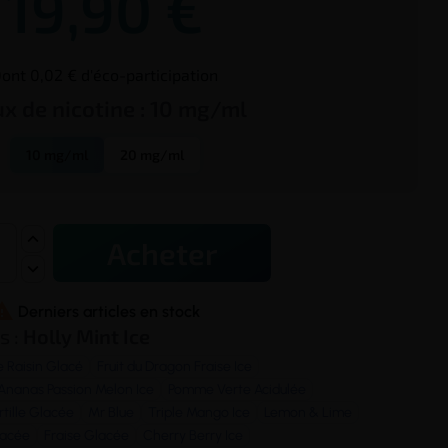
19,90 €
ont 0,02 € d'éco-participation
ux de
nicotine
:
10 mg/ml
10 mg/ml
20 mg/ml
Acheter

Derniers articles en stock
s :
Holly Mint Ice
 Raisin Glacé
Fruit du Dragon Fraise Ice
Ananas Passion Melon Ice
Pomme Verte Acidulée
tille Glacée
Mr Blue
Triple Mango Ice
Lemon & Lime
lacée
Fraise Glacée
Cherry Berry Ice