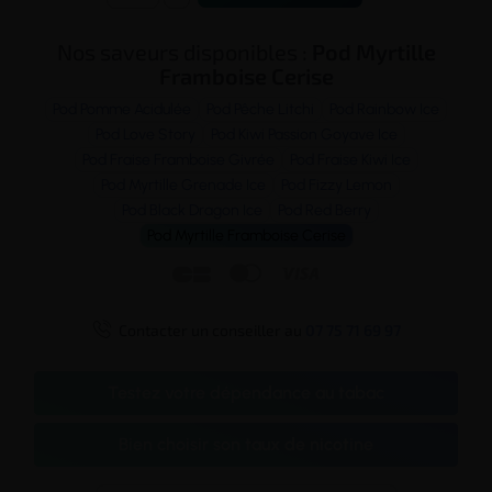
Nos saveurs disponibles :
Pod Myrtille
Framboise Cerise
Pod Pomme Acidulée
Pod Pêche Litchi
Pod Rainbow Ice
Pod Love Story
Pod Kiwi Passion Goyave Ice
Pod Fraise Framboise Givrée
Pod Fraise Kiwi Ice
Pod Myrtille Grenade Ice
Pod Fizzy Lemon
Pod Black Dragon Ice
Pod Red Berry
Pod Myrtille Framboise Cerise




Contacter un conseiller au
07 75 71 69 97
Testez votre dépendance au tabac
Bien choisir son taux de nicotine