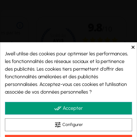
×
Jwell utilise des cookies pour optimiser les performances,
les fonctionnalités des réseaux sociaux et la pertinence
des publicités. Les cookies tiers permettent d'offrir des
fonctionnalités améliorées et des publicités
personnalisées. Acceptez-vous ces cookies et l'utilisation
Marchand approuvé par la Société des Avis Garantis,
cliquez ici pour vérifier
.
associée de vos données personnelles ?
© 2026 - j-well.fr
done_all
Accepter
tune
Configurer