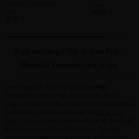
1000mAh - 20W - MTL/RDL
X-Bar
X-Bar
10,00 €
19,90 €
Pod recharge 15K X-One Pro -
Myrtille Framboise Cerise
La recharge X-Bar X-One Pro
Myrtille
Framboise Cerise
Frais
associe trois fruits
rouges emblématiques dans un mélange relevé
de fraîcheur. Compatible avec la
batterie X-
One Pro
, ce double pod pré-rempli de
2 ml + 10
ml
délivre jusqu’à 15 000 bouffées. Chaque
recharge intègre une
résistance
scellée, sans