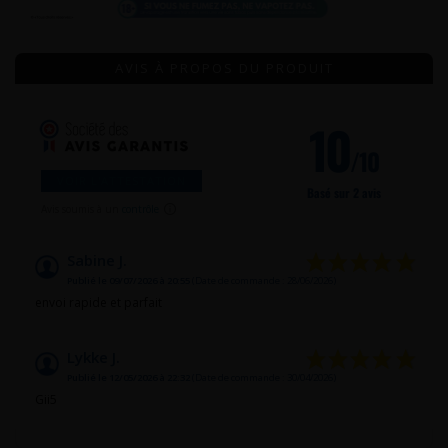
AVIS À PROPOS DU PRODUIT
10
/10
VOIR L'ATTESTATION
Basé sur 2 avis
Avis soumis à un
contrôle
Sabine J.
Publié le 09/07/2026 à 20:55
(Date de commande : 28/06/2026)
envoi rapide et parfait
Lykke J.
Publié le 12/05/2026 à 22:32
(Date de commande : 30/04/2026)
Gii5