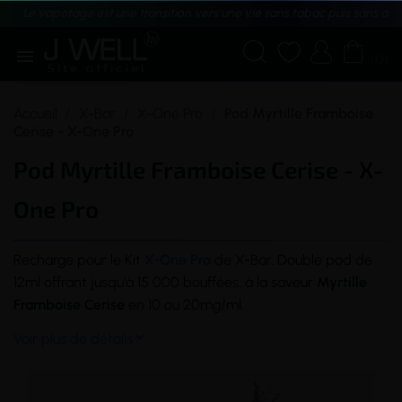
Le vapotage est une transition vers une vie sans tabac puis sans dé





(0)
Accueil
X-Bar
X-One Pro
Pod Myrtille Framboise
Cerise - X-One Pro
Pod Myrtille Framboise Cerise - X-
One Pro
Recharge pour le
Kit
X-One Pro
de X-Bar. Double
pod
de
12ml offrant jusqu'à 15 000 bouffées, à la
saveur
Myrtille
Framboise Cerise
en 10 ou 20mg/ml.
Voir plus de détails
