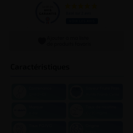
Basé sur 2 avis
VOIR LES AVIS
Ajouter à ma liste
de produits favoris
Caractéristiques
Contenance
Saveur Fruité Frais
12ml (2+10)
Myrtille Framb. Cerise
Marque
Taux de nicotine
X-Bar
10 / 20 mg/ml
Taux PG/VG
Origine
50/50
France