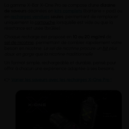
La gamme X-Bar X-One Pro se compose d'une
dizaine
de
saveurs
déclinées en
kits complets
(batterie + pod) ou
en
recharges vendues
seules
, permettant de remplacer
uniquement la
cartouche
lorsqu’elle est vide ou que la
résistance est usée (brûlée).
Chaque recharge est proposé en
10 ou 20 mg/ml
de
sel de nicotine
, permettant de combler rapidement votre
besoin en nicotine.
Le sel de nicotine procure un
hit
plus
doux en gorge que la nicotine traditionnelle
Un format simple, rechargeable et durable, pensé pour
offrir à chacun une expérience adaptée à ses besoins.
👉
Varier les saveurs avec les recharges X-One Pro !