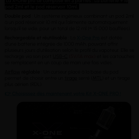
La X-One pro se compose en 3 parties : La batterie + le
pod 2ml et le pod réservoir 10ml.
Double pod
: Un système ingénieux combinant un pod 2ml
à un pod réservoir 10 ml qui l'alimente automatiquement
lorsqu'il se vide, pour un total de 12 ml (≈ 15 000 bouffées).
Rechargeable et réutilisable
: La
X-One Pro
est dotée
d'une batterie intégrée de 1000 mAh, pouvant offrir
plusieurs jours d’utilisation selon le profil du vapoteur. Elle se
recharge via son port
USB-C
(5V/1A max)
et les cartouches
se remplacent en un coup de main une fois vides.
Airflow
réglable
: Un curseur placé à la base du pod
permet de choisir entre un
tirage
serré (
MTL
) et un tirage
plus aérien (RDL).
👉
Choisissez dès maintenant votre Kit X-ONE PRO !