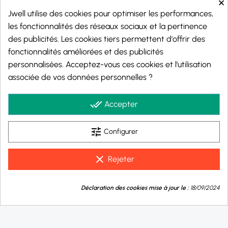
×
Jwell utilise des cookies pour optimiser les performances,
les fonctionnalités des réseaux sociaux et la pertinence
des publicités. Les cookies tiers permettent d'offrir des
fonctionnalités améliorées et des publicités
personnalisées. Acceptez-vous ces cookies et l'utilisation
Marchand approuvé par la Société des Avis Garantis,
cliquez ici pour vérifier
.
associée de vos données personnelles ?
© 2026 - j-well.fr
done_all
Accepter
tune
Configurer
clear
Rejeter
9.8
💬
/10
Déclaration des cookies mise à jour le :
18/09/2024
Besoin d'aide ?
BASÉ SUR 1002 AVIS
Taux de nicotine :