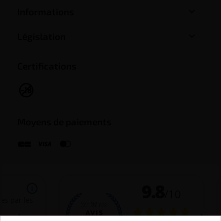

Informations

Législation
Certifications
Moyens de paiements