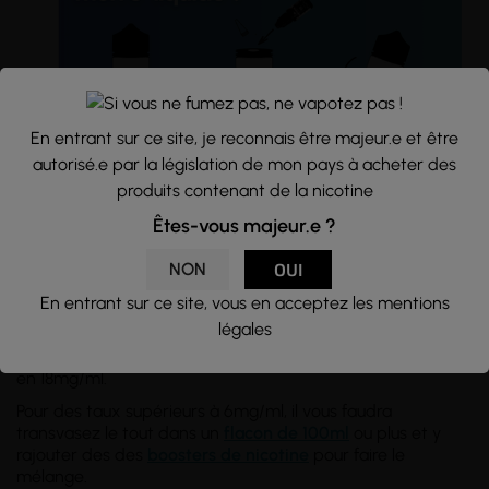
En entrant sur ce site, je reconnais être majeur.e et être
autorisé.e par la législation de mon pays à acheter des
produits contenant de la nicotine
Conseils d'utilisation :
Êtes-vous majeur.e ?
Pack d'e-liquide 60ml, avec boosters inclus dans la boîte.
Les packs PULP sont disponibles en 2 taux :
NON
OUI
3mg
: Flacon 50ml avec 1 booster de nicotine aromatisé en
En entrant sur ce site, vous en acceptez les mentions
18mg/ml.
légales
6mg
: Flacon 40ml avec 2 boosters de nicotine aromatisé
en 18mg/ml.
Pour des taux supérieurs à 6mg/ml, il vous faudra
transvasez le tout dans un
flacon de 100ml
ou plus et y
rajouter des des
boosters de nicotine
pour faire le
mélange.