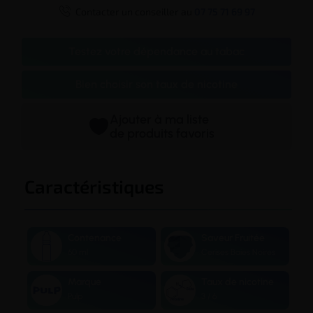

Contacter un conseiller au
07 75 71 69 97
Testez votre dépendance au tabac
Bien choisir son taux de nicotine
Ajouter à ma liste
de produits favoris
Caractéristiques
Contenance
Saveur Fruitée
60 ml
Cerises Baies Noires
Marque
Taux de nicotine
Pulp
3 / 6