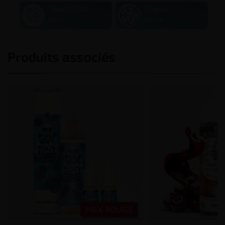
Taux PG/VG
Origine
40/60
France
Produits associés
PRIX ROUGE