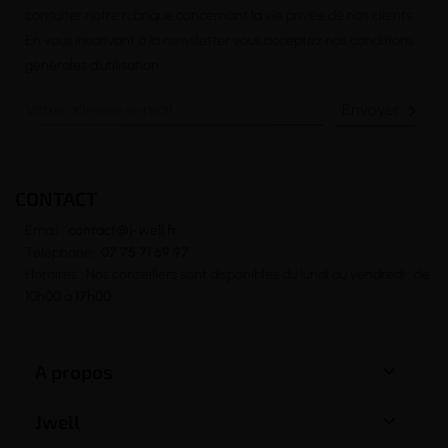
consulter notre rubrique concernant la vie privée de nos clients.
En vous inscrivant à la newsletter vous acceptez nos conditions
générales d’utilisation

CONTACT
Email :
contact@j-well.fr
Téléphone :
07 75 71 69 97
Horaires : Nos conseillers sont disponibles du lundi au vendredi : de
10h00 à 17h00

A propos

Jwell