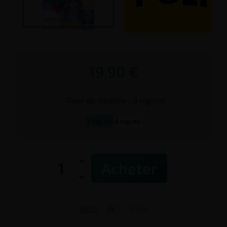
19,90 €
Taux de
nicotine
:
3 mg/ml
3 mg/ml
6 mg/ml
Acheter


