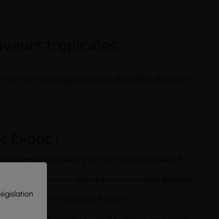
saveurs tropicales
offrant un mélange un goût de blond distinctif.
(23 avis)
c Exotic :
de saveurs tropicales, créant un mélange équilibrée.
 une bonne restitution des saveurs et une
vape
agréable.
législation
s les préférences et besoins en nicotine.