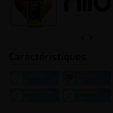


Caractéristiques
Contenance
Saveur Classic
10 ml
Blond
Taux de nicotine
Taux PG/VG
3 / 6 / 12
50/50