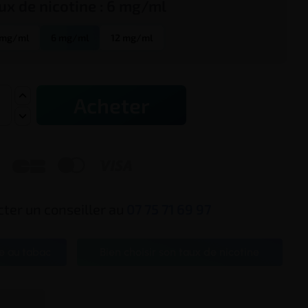
ux de
nicotine
:
6 mg/ml
 mg/ml
6 mg/ml
12 mg/ml
Acheter



ter un conseiller au
07 75 71 69 97
e au tabac
Bien choisir son taux de nicotine