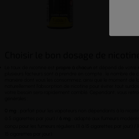
Conditionn
Choisir le bon dosage de nicotin
Le taux de nicotine est
propre à chacun
et dépend de votre
plusieurs facteurs sont à prendre en compte : le nombre de 
manière dont vous les consommez, ainsi que le moment de la 
naturellement l'absorption de nicotine pour éviter tout surdosa
votre besoin sera rapidement comblé. Cependant, vous ret
générales :
0 mg
: parfait pour les vapoteurs non dépendants à la nicoti
à 5 cigarettes par jour) /
6 mg
: adapté aux fumeurs modérés (
conçu pour les fumeurs réguliers (11 à 15 cigarettes par jour) /
15 cigarettes par jour).