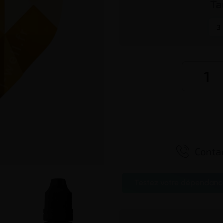
Ta
3

Contac
Testez votre dépendanc