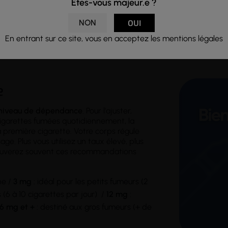
é dans un
flacon
PET de 10ml avec protection enfant, avec une pi
Êtes-vous majeur.e ?
NON
OUI
En entrant sur ce site, vous en acceptez les mentions légales
e
niveau de dépendance
. Pour l'ajuster,
cigarettes fumées quotidiennement, la
première cigarette. Votre corps régule
ge. Plus vous utilisez un taux élevé, plus
rouverez souvent ces recommandations
ne /
3 mg
: idéal pour les petits fumeurs (2
6 à 10 cigarettes par jour) /
12 mg
:
16 mg et +
: destiné aux gros fumeurs (+ de