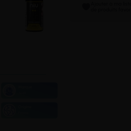
Ajouter à ma lis
de produits favor
Marque
Jwell
Origine
France