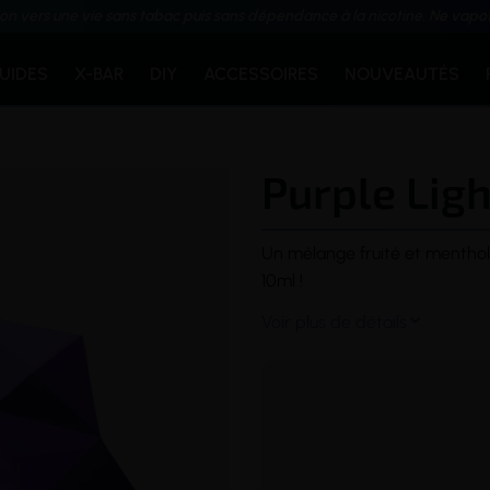
ion vers une vie sans tabac puis sans dépendance à la nicotine. Ne vapo
QUIDES
X-BAR
DIY
ACCESSOIRES
NOUVEAUTÉS
Purple Ligh
Un mélange fruité et menthol
10ml !
Voir plus de détails
