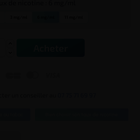
ux de
nicotine
:
6 mg/ml
3 mg/ml
6 mg/ml
11 mg/ml
Acheter



ter un conseiller au
07 75 71 69 97
e au tabac
Bien choisir son taux de nicotine