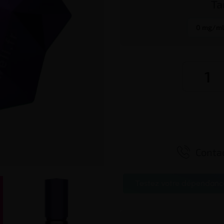
Ta
0 mg/ml

Contac
Testez votre dépendanc