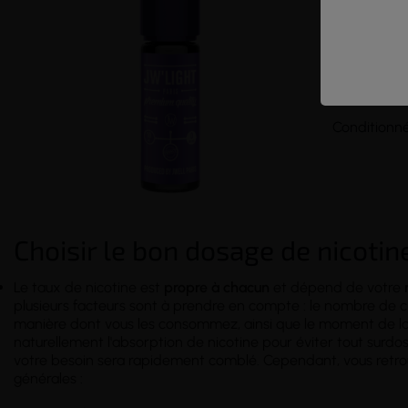
Fabriqué av
saveurs et 
Le Purple Li
Conditionn
Choisir le bon dosage de nicotin
Le taux de nicotine est
propre à chacun
et dépend de votre
plusieurs facteurs sont à prendre en compte : le nombre de 
manière dont vous les consommez, ainsi que le moment de la 
naturellement l'absorption de nicotine pour éviter tout surdosa
votre besoin sera rapidement comblé. Cependant, vous ret
générales :