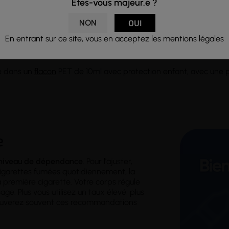
Êtes-vous majeur.e ?
ec un soin méticuleux en France par Jwell, il bénéficie d'une b
NON
OUI
une vapeur agréable.
En entrant sur ce site, vous en acceptez les mentions légales
ght est disponible en plusieurs taux de nicotine (0, 3, 6, 11 mg/m
é dans un
flacon
PET de 10ml avec protection enfant, avec une pi
e
niveau de dépendance
. Pour l'ajuster,
cigarettes fumées quotidiennement, la
première cigarette. Votre corps régule
ge. Plus vous utilisez un taux élevé, plus
rouverez souvent ces recommandations