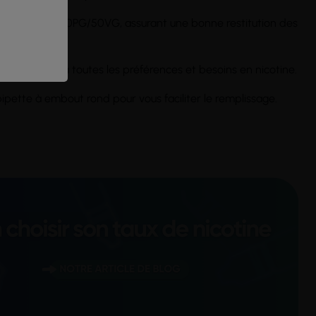
ase équilibrée 50PG/50VG, assurant une bonne restitution des
l), s'adaptant à toutes les préférences et besoins en nicotine.
pette à embout rond pour vous faciliter le remplissage.