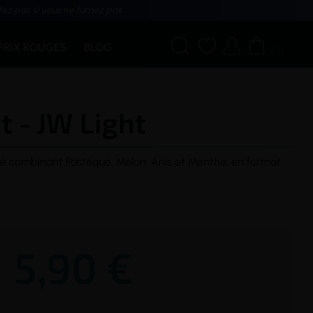
tez pas si vous ne fumez pas




PRIX ROUGES
BLOG
(0)
t - JW Light
é combinant Pastèque, Melon, Anis et Menthe, en format
5,90 €