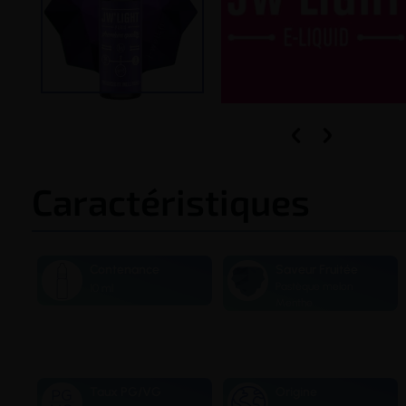


Caractéristiques
Contenance
Saveur Fruitée
Pastèque melon
10 ml
Menthe
Taux PG/VG
Origine