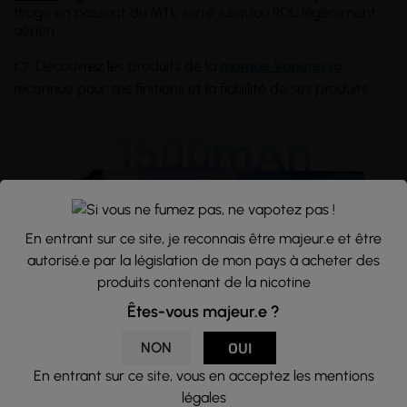
tirage en passant du MTL serré jusqu'au RDL légèrement
aérien.
👉 Découvrez les produits de la
marque Vaporesso
,
reconnue pour ses finitions et la fiabilité de ses produits.
En entrant sur ce site, je reconnais être majeur.e et être
autorisé.e par la législation de mon pays à acheter des
produits contenant de la nicotine
Êtes-vous majeur.e ?
Une batterie compacte de 1500mAh
NON
OUI
🔋 Le kit XROS 5 Mini adopte un format élégant et discret
En entrant sur ce site, vous en acceptez les mentions
qui se glisse facilement dans une poche ou un sac. Malgré
légales