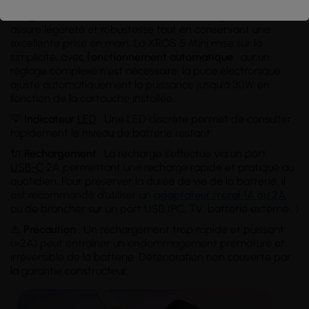
son faible encombrement, il embarque une batterie
intégrée de
1500 mAh
et son corps en alliage d'aluminium
assure légèreté et robustesse tout en conservant une
excellente prise en main. La XROS 5 Mini mise sur la
simplicité, avec
fonctionnement automatique
: aucun
réglage complexe n'est nécessaire, la puce électronique
ajuste automatiquement la puissance jusqu'à 30W en
fonction de la cartouche installée.
💡
Indicateur
LED
: Une LED discrète permet de consulter
rapidement le niveau de batterie restant.
🔌
Rechargement
: La recharge s'effectue via un port
USB-C
2A permettant une recharge rapide et pratique au
quotidien. Pour préserver la durée de vie de la batterie, il
est recommandé d'utiliser un
adaptateur mural 1A ou 2A
,
ou de brancher sur un port USB (PC, TV, batterie externe...)
⚠️
Précaution
: Un rechargement trop rapide et puissant
(>2A) peut entraîner un endommagement prématuré et
irréversible de la batterie. Détérioration non couverte par
la garantie constructeur.