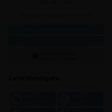




Contacter un conseiller au
07 75 71 69 97
Testez votre dépendance au tabac
Bien choisir son taux de nicotine
Ajouter à ma liste
de produits favoris
Caractéristiques
Résistance
Batterie
Intégrée 0.8 /0.6/0.4Ω
1500 mAh
Marque
Puissance max