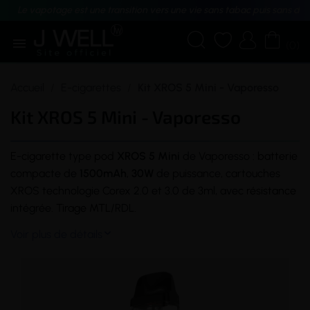
Le vapotage est une transition vers une vie sans tabac puis sans dé





(0)
Accueil
E-cigarettes
Kit XROS 5 Mini - Vaporesso
Kit XROS 5 Mini - Vaporesso
E-cigarette
type
pod
XROS 5 Mini
de Vaporesso :
batterie
compacte de
1500mAh
,
30W
de puissance, cartouches
XROS technologie Corex 2.0 et 3.0 de 3ml, avec
résistance
intégrée.
Tirage
MTL
/RDL.
Voir plus de détails
