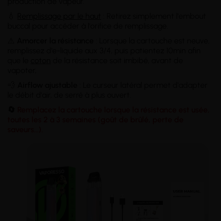
production de vapeur.
💧
Remplissage par le haut
: Retirez simplement l'embout
buccal pour accéder à l'orifice de remplissage.
⚠️
Amorcer la résistance
: Lorsque la cartouche est neuve,
remplissez d'e-liquide aux 3/4, puis patientez 10min afin
que le
coton
de la résistance soit imbibé, avant de
vapoter,
💨
Airflow ajustable
: Le curseur latéral permet d'adapter
le débit d'air, de serré à plus ouvert.
🔄
Remplacez la cartouche lorsque la résistance est usée,
toutes les 2 à 3 semaines (goût de brûlé, perte de
saveurs...).