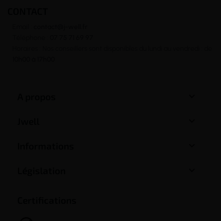
CONTACT
Email :
contact@j-well.fr
Téléphone :
07 75 71 69 97
Horaires : Nos conseillers sont disponibles du lundi au vendredi : de
10h00 à 17h00

A propos

Jwell

Informations

Législation
Certifications