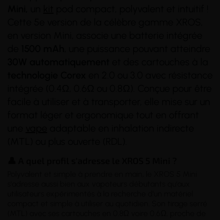
Mini,
un
kit
pod compact, polyvalent et intuitif !
Cette 5e version de la célèbre gamme XROS,
en version Mini, associe une batterie intégrée
de
1500 mAh
, une puissance pouvant atteindre
30W
automatiquement
et des cartouches à la
technologie
Corex
en 2.0 ou 3.0 avec résistance
intégrée (0.4Ω, 0.6Ω ou 0.8Ω). Conçue pour être
facile à utiliser et à transporter, elle mise sur un
format léger et ergonomique tout en offrant
une
vape
adaptable en inhalation indirecte
(MTL) ou plus ouverte (RDL).
👤 A quel profil s'adresse le XROS 5 Mini ?
Polyvalent et simple à prendre en main, le XROS 5 Mini
s'adresse aussi bien aux vapoteurs débutants qu'aux
utilisateurs expérimentés à la recherche d'un matériel
compact et simple à utiliser au quotidien. Son tirage serré
(MTL) avec ses cartouches en 0.8Ω voire 0.6Ω, proche de