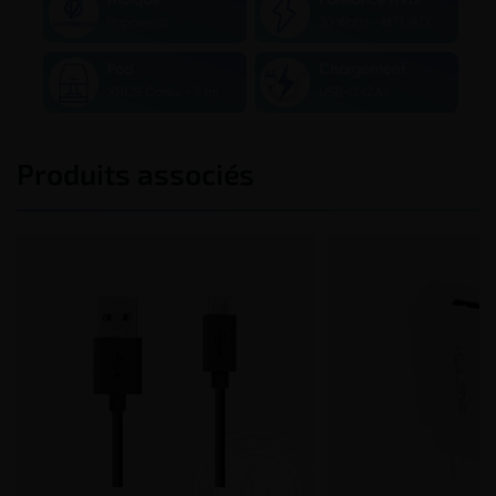
Vaporesso
30 Watts - MTL/RDL
Pod
Chargement
XROS Corex - 3 ml
USB-C (2A)
Produits associés