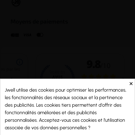
Moyens de paiements
×
Jwell utilise des cookies pour optimiser les performances,
les fonctionnalités des réseaux sociaux et la pertinence
des publicités. Les cookies tiers permettent d'offrir des
fonctionnalités améliorées et des publicités
personnalisées. Acceptez-vous ces cookies et l'utilisation
Marchand approuvé par la Société des Avis Garantis,
cliquez ici pour vérifier
.
associée de vos données personnelles ?