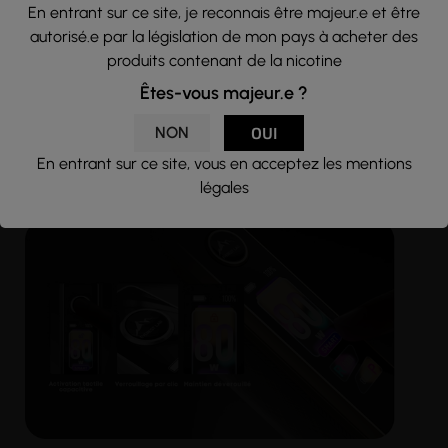
En entrant sur ce site, je reconnais être majeur.e et être
façade permet de recharger les accus directement dans la
box
si besoin. Toutefois, pour préserver leur durée de vie et
autorisé.e par la législation de mon pays à acheter des
garantir une sécurité optimale, il est recommandé d’utiliser
produits contenant de la nicotine
un
chargeur externe d'accus.
Êtes-vous majeur.e ?
⚠️
Précaution
: une recharge trop puissante sur adaptateur
rapide peut entraîner un endommagement irréversible
NON
OUI
des accus, voire un
dégazage
. Préférez un rechargement
En entrant sur ce site, vous en acceptez les mentions
lent (≤ 2A) si vous utilisez le port USB-C de la box
(branchement sur PC, batterie externe...)
légales