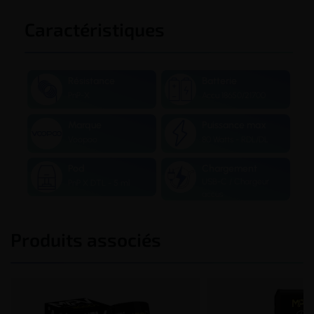
Caractéristiques
Résistance
Batterie
PnP-X
Accu 18650/21700
Marque
Puissance max
Voopoo
80 Watts - RDL/DL
Pod
Chargement
USB-C / Chargeur
PnP X DTL - 5 ml
accus
Produits associés