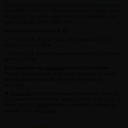
La Drag X3 donne son plein potentiel avec les
résistances
PnP-X
DTL
(0.15 Ω à 0.3 Ω), pensées pour un tirage aérien
et puissant. Les autres valeurs restent compatibles, mais
moins adaptées à l'inhalation DTL.
Résistances incluses dans le kit :
✓ PnP-X 0.15 Ω : Pour un tirage aérien puissant (DTL), à
utiliser entre 60 et 80W.
✓ PnP-X 0.3 Ω : Pour un tirage semi-aérien (RDL), à utiliser
entre 32 et 40W.
⏳
Changement de
résistance
toutes les 2 semaines
:
Retournez la cartouche et retirez la résistance en tirant
dessus, placez la nouvelle correctement dans les
encoches.
🔁
Amorçage
: A la toute première utilisation et après un
changement de résistance, veillez à remplir le réservoir au
3/4 et laissez le
coton
s’imbiber pendant une dizaine de
minutes avant de
vapoter
.