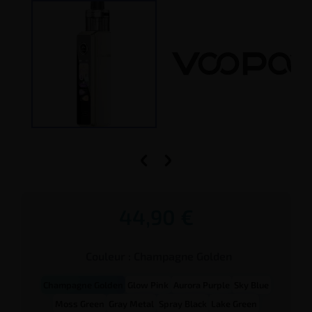


44,90 €
Couleur :
Champagne Golden
Champagne Golden
Glow Pink
Aurora Purple
Sky Blue
Moss Green
Gray Metal
Spray Black
Lake Green