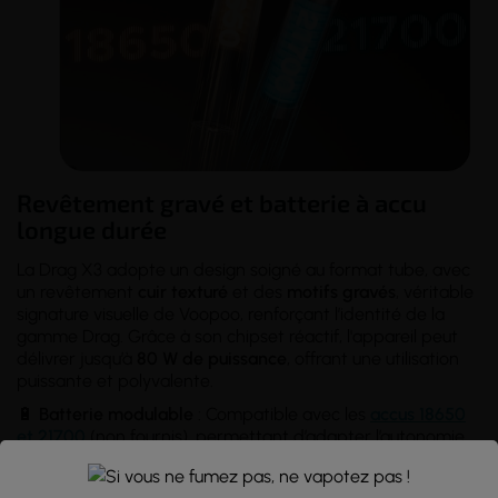
Revêtement gravé et batterie à accu
longue durée
La Drag X3 adopte un design soigné au format tube, avec
un revêtement
cuir texturé
et des
motifs gravés
, véritable
signature visuelle de Voopoo, renforçant l’identité de la
gamme Drag. Grâce à son chipset réactif, l'appareil peut
délivrer jusqu’à
80 W de puissance
, offrant une utilisation
puissante et polyvalente.
🔋
Batterie
modulable
: Compatible avec les
accus 18650
et 21700
(non fournis), permettant d’adapter l’autonomie
selon les besoins
(de 3000 à 5000mAh).
🔌
Rechargement
: Le port
USB-C
2A situé sur le bas de la