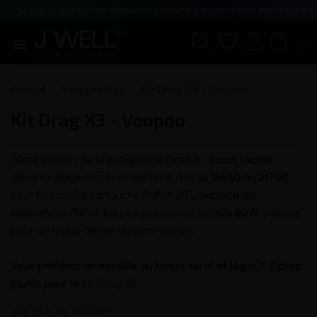
Le vapotage est une transition vers une vie sans tabac puis sans dé





(0)
Accueil
E-cigarettes
Kit Drag X3 - Voopoo
Kit Drag X3 - Voopoo
3ème édition de la
e-cigarette
Drag X :
écran tactile
,
déverrouillage tactile et
batterie
à
accu
18650
ou
21700
(non fourni).
Sa
cartouche
PnP-X DTL exploite les
résistances PNP-X les plus puissantes jusqu'à
80W
, pensée
pour un
tirage
aérien ou semi-aérien.
Vous préférez un modèle au tirage serré et léger ? Optez
plutôt pour le
kit
Drag S3.
Voir plus de détails
