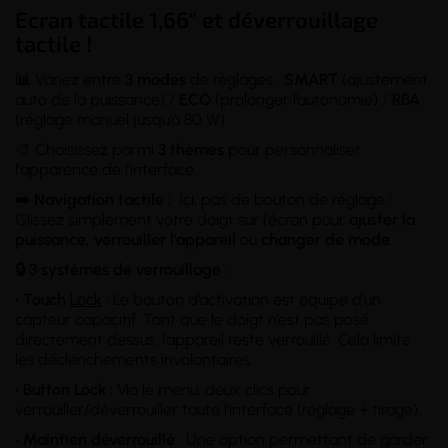
Ecran tactile 1,66" et déverrouillage
tactile !
📊
Variez entre
3 modes
de réglages :
SMART
(ajustement
auto de la puissance) /
ECO
(prolonger l’autonomie) /
RBA
(réglage manuel jusqu’à 80 W)
🎨 Choisissez parmi
3 thèmes
pour personnaliser
l'apparence de l'interface.
➡️ Navigation tactile :
Ici, pas de bouton de réglage !
Glissez simplement votre doigt sur l'écran pour
ajuster la
puissance, verrouiller l'appareil
ou
changer de mode
.
🔒 3 systèmes de verrouillage :
• Touch
Lock
:
Le bouton d’activation est équipé d’un
capteur capacitif. Tant que le doigt n’est pas posé
directement dessus, l’appareil reste verrouillé. Cela limite
les déclenchements involontaires.
•
Button Lock
: Via le menu, deux clics pour
verrouiller/déverrouiller toute l'interface (réglage + tirage).
•
Maintien déverrouillé
: Une option permettant de garder