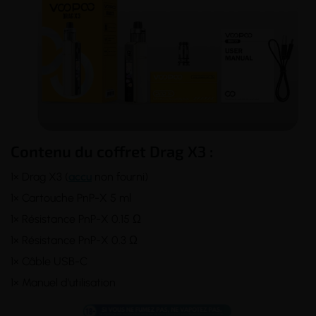
Contenu du coffret Drag X3 :
1× Drag X3 (
accu
non fourni)
1× Cartouche PnP-X 5 ml
1× Résistance PnP-X 0.15 Ω
1× Résistance PnP-X 0.3 Ω
1× Câble USB-C
1× Manuel d’utilisation