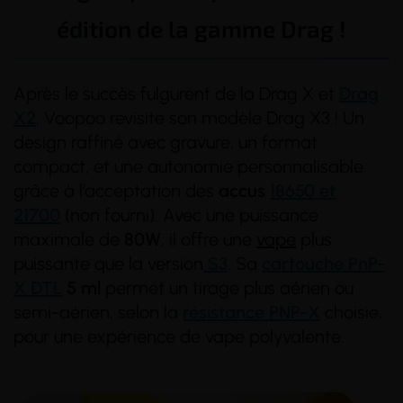
édition de la gamme Drag !
Après le succès fulgurent de la Drag X et
Drag
X2
, Voopoo revisite son modèle Drag X3 ! Un
design raffiné avec gravure, un format
compact, et une autonomie personnalisable
grâce à l’acceptation des
accus
18650 et
21700
(non fourni). Avec une puissance
maximale de
80W
, il offre une
vape
plus
puissante que la version
S3
. Sa
cartouche PnP-
X DTL
5 ml
permet un tirage plus aérien ou
(3 avis)
semi-aérien, selon la
résistance PNP-X
choisie,
pour une expérience de vape polyvalente.