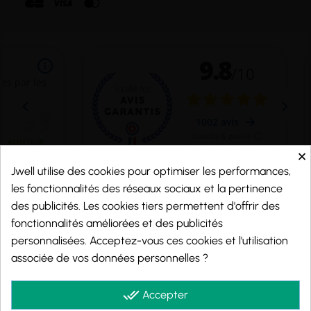
×
Jwell utilise des cookies pour optimiser les performances,
les fonctionnalités des réseaux sociaux et la pertinence
Marchand approuvé par la Société des Avis Garantis,
cliquez ici pour vérifier
.
des publicités. Les cookies tiers permettent d'offrir des
fonctionnalités améliorées et des publicités
personnalisées. Acceptez-vous ces cookies et l'utilisation
© 2026 - j-well.fr
associée de vos données personnelles ?
done_all
Accepter