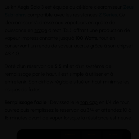
Le
kit
Aegis Solo 3 est équipé du célèbre clearomiseur
Zeus
Sub-ohm
, compatible avec les résistances
Z Series
.
Ce
clearomiseur s'adresse aux vapoteurs en quête de
puissance en
tirage
direct (DL), offrant une production de
vapeur impressionnante jusqu'à
100 Watts
, tout en
conservant un rendu de
saveur
accrue grâce à son chipset
AS 4.0.
Doté d'un réservoir de
5,5 ml
et d'un système de
remplissage par le haut, il est simple à utiliser et à
entretenir. Son
airflow
réglable situé en haut minimise les
risques de fuites.
Remplissage facile
: Dévissez le le
top cap
en 1/4 de tour,
ouvrez puis remplissez le réservoir au 3/4 et attendez 10 à
15 minutes avant de vaper lorsque la résistance est neuve.