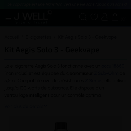
Le vapotage est une transition vers une vie sans tabac puis sans dé





(0)
Accueil
E-cigarettes
Kit Aegis Solo 3 - Geekvape
Kit Aegis Solo 3 - Geekvape
La
e-cigarette
Aegis Solo 3 fonctionne avec un
accu 18650
(non inclus) et est équipée du
clearomiseur
Z Sub-Ohm
de
5,5ml. Compatible avec les résistances
Z Series
, elle délivre
jusqu'à 100 watts de puissance. Elle dispose d'un
verrouillage intelligent pour un
contrôle
optimal.
Voir plus de détails
