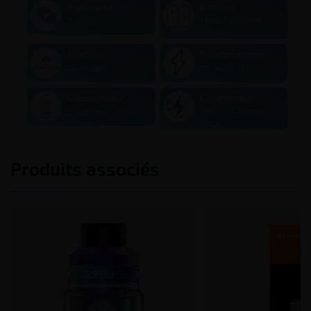
Résistance
Batterie
1 Accu 18650 (non
Z Series
fourni)
Marque
Puissance max
Geekvape
100 Watts - DL
Clearomiseur
Chargement
USB-C / Chargeur
Z Sub Ohm - 5,5ml
accus
Produits associés