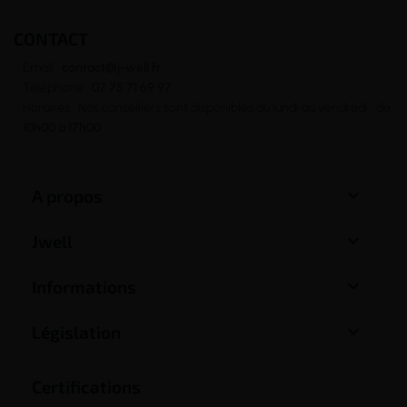
CONTACT
Email :
contact@j-well.fr
Téléphone :
07 75 71 69 97
Horaires : Nos conseillers sont disponibles du lundi au vendredi : de
10h00 à 17h00

A propos

Jwell

Informations

Législation
Certifications