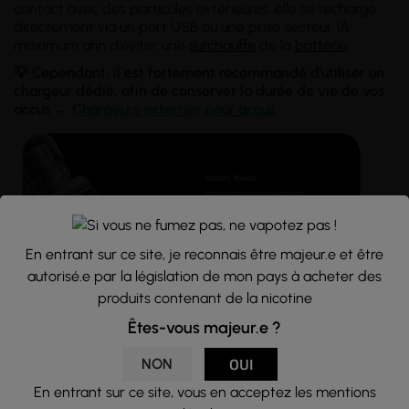
contact avec des particules extérieures, elle se recharge
directement via un port USB ou une prise secteur 1A
maximum afin d'éviter une
surchauffe
de la
batterie
.
💡 Cependant, il est fortement recommandé d'utiliser un
chargeur dédié, afin de conserver la durée de vie de vos
accus
→
Chargeurs externes pour accus.
En entrant sur ce site, je reconnais être majeur.e et être
autorisé.e par la législation de mon pays à acheter des
produits contenant de la nicotine
Êtes-vous majeur.e ?
Puce AS Chip 4.0
NON
OUI
En entrant sur ce site, vous en acceptez les mentions
Avec son chipset AS 4.0, la Solo 3 vous offre
5 modes de