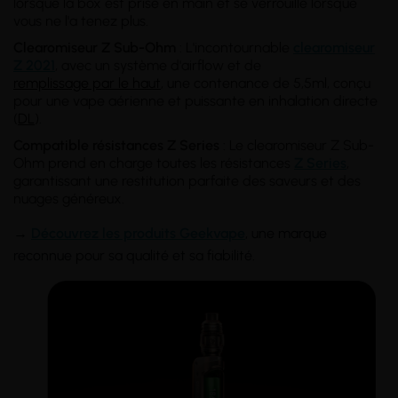
lorsque la box est prise en main et se verrouille lorsque
vous ne l'a tenez plus.
Clearomiseur Z Sub-Ohm
: L'incontournable
clearomiseur
Z 2021
, avec un système d'airflow et de
remplissage par le haut
, une contenance de 5,5ml, conçu
pour une vape aérienne et puissante en inhalation directe
(
DL
).
Compatible résistances Z Series
: Le clearomiseur Z Sub-
Ohm prend en charge toutes les résistances
Z Series
,
garantissant une restitution parfaite des saveurs et des
nuages généreux.
→
Découvrez les produits Geekvape
, une marque
reconnue pour sa qualité et sa fiabilité.