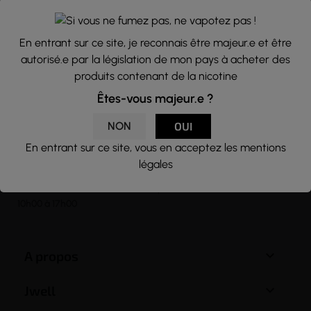
consulter notre rubrique concernant la vie privée de nos clients.
En vous inscrivant à la newsletter vous acceptez nos conditions
En entrant sur ce site, je reconnais être majeur.e et être
générales d’utilisation
autorisé.e par la législation de mon pays à acheter des

produits contenant de la nicotine
Êtes-vous majeur.e ?
NON
OUI
CONTACT
En entrant sur ce site, vous en acceptez les mentions
Email :
contact@j-well.fr
légales
Téléphone :
07 75 71 69 97
Horaires : Nos conseillers sont disponibles du lundi au vendredi : de
10h00 à 17h00

A propos

Jwell