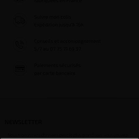
fabriquées en France
Suivre mon colis
Expédition jusqu'à 16h
Conseils et accompagnement
5/7 au 07 75 71 69 97
Paiements sécurisés
par carte bancaire
NEWSLETTER
Nous traitons vos données avec le plus grand soin, vous pouvez