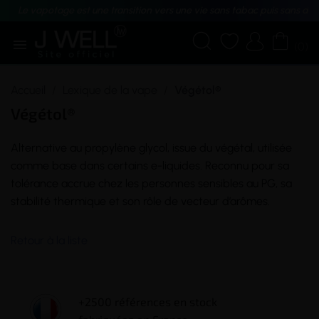
Le vapotage est une transition vers une vie sans tabac puis sans dé





(0)
Accueil
Lexique de la vape
Végétol®
Végétol®
Alternative au propylène glycol, issue du végétal, utilisée
comme base dans certains e-liquides. Reconnu pour sa
tolérance accrue chez les personnes sensibles au PG, sa
stabilité thermique et son rôle de vecteur d’arômes.
Retour à la liste
+2500 références en stock