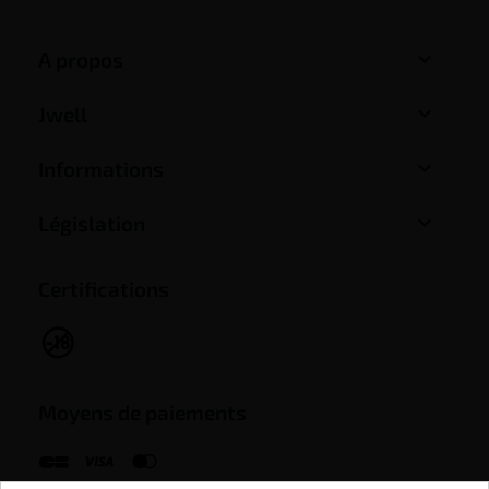

A propos

Jwell

Informations

Législation
Certifications
Moyens de paiements