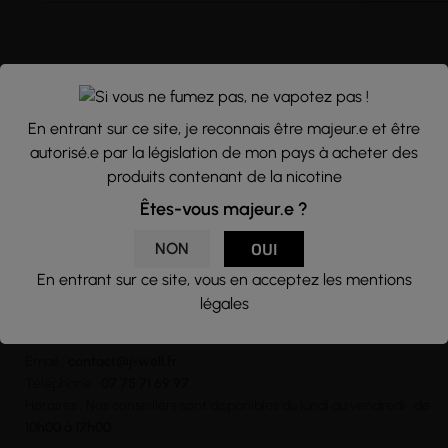
NEWSLETTER
Nous traitons vos données avec le plus grand soin, vous pouvez
En entrant sur ce site, je reconnais être majeur.e et être
consulter notre rubrique concernant la vie privée de nos clients.
autorisé.e par la législation de mon pays à acheter des
En vous inscrivant à la newsletter vous acceptez nos conditions
produits contenant de la nicotine
générales d’utilisation
Êtes-vous majeur.e ?

NON
OUI
En entrant sur ce site, vous en acceptez les mentions
légales
CONTACT
Email :
contact@j-well.fr
Téléphone :
07 75 71 69 97
Horaires : Nos conseillers sont disponibles du lundi au vendredi : de
10h00 à 17h00