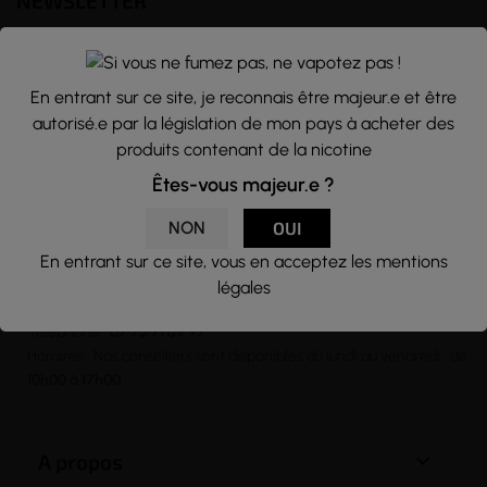
NEWSLETTER
Nous traitons vos données avec le plus grand soin, vous pouvez
consulter notre rubrique concernant la vie privée de nos clients.
En entrant sur ce site, je reconnais être majeur.e et être
En vous inscrivant à la newsletter vous acceptez nos conditions
autorisé.e par la législation de mon pays à acheter des
générales d’utilisation
produits contenant de la nicotine

Êtes-vous majeur.e ?
NON
OUI
En entrant sur ce site, vous en acceptez les mentions
CONTACT
légales
Email :
contact@j-well.fr
Téléphone :
07 75 71 69 97
Horaires : Nos conseillers sont disponibles du lundi au vendredi : de
10h00 à 17h00

A propos