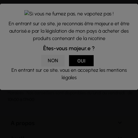
Nous traitons vos données avec le plus grand soin, vous pouvez
consulter notre rubrique concernant la vie privée de nos clients.
En vous inscrivant à la newsletter vous acceptez nos conditions
En entrant sur ce site, je reconnais être majeur.e et être
générales d’utilisation
autorisé.e par la législation de mon pays à acheter des
produits contenant de la nicotine

Êtes-vous majeur.e ?
NON
OUI
CONTACT
En entrant sur ce site, vous en acceptez les mentions
légales
Email :
contact@j-well.fr
Téléphone :
07 75 71 69 97
Horaires : Nos conseillers sont disponibles du lundi au vendredi : de
10h00 à 17h00

A propos
