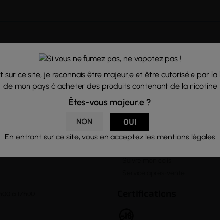
A propos
Notre Equipe
lter notre rubrique
 sur ce site, je reconnais être majeur.e et être autorisé.e par la 
Formulaire de contact
letter vous
de mon pays à acheter des produits contenant de la nicotine
Venir à notre boutique
Lexique de la vape
Êtes-vous majeur.e ?

Informations
NON
OUI
Questions fréquentes
En entrant sur ce site, vous en acceptez les mentions légales
Livraison et Retour
Suivre mon colis
Service après-vente
Certifications
h00 à 17h00