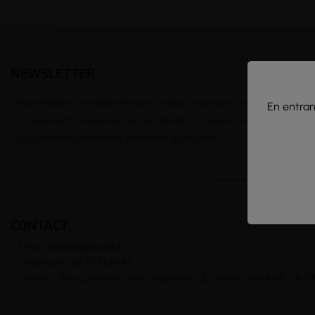
NEWSLETTER
Nous traitons vos données avec le plus grand soin, vous pouvez consu
En entrant
concernant la vie privée de nos clients. En vous inscrivant à la news
acceptez nos conditions générales d’utilisation
CONTACT
Email :
contact@j-well.fr
Téléphone :
07 75 71 69 97
Horaires : Nos conseillers sont disponibles du lundi au vendredi : de
10