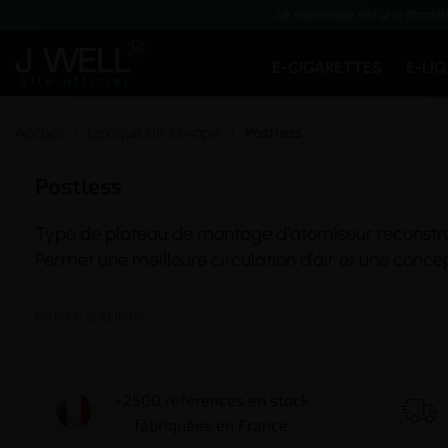
Le vapotage est une transit
E-CIGARETTES
E-LI
Accueil
Lexique de la vape
Postless
Postless
Type de
plateau de montage
d’
atomiseur
reconstr
Permet une meilleure circulation d’air et une conc
Retour à la liste
+2500 références en stock
fabriquées en France