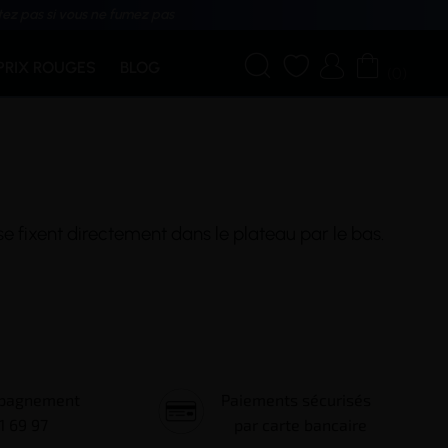
tez pas si vous ne fumez pas




PRIX ROUGES
BLOG
(0)
se fixent directement dans le plateau par le bas.
mpagnement
Paiements sécurisés
1 69 97
par carte bancaire