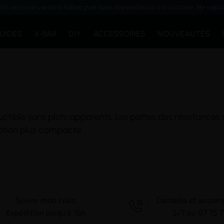
ion vers une vie sans tabac puis sans dépendance à la nicotine. Ne vapo
QUIDES
X-BAR
DIY
ACCESSOIRES
NOUVEAUTÉS
uctible
sans plots apparents. Les pattes des résistances 
eption plus compacte.
Suivre mon colis
Conseils et acco
Expédition jusqu'à 16h
5/7 au 07 75 7