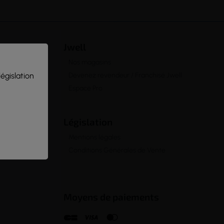
Jwell
Nos magasins
législation
Devenez revendeur / Franchisé Jwell
Espace Pro
Législation
Mentions légales
Conditions Générales de Vente
Moyens de paiements