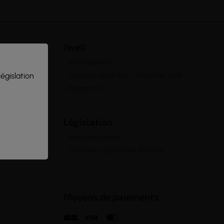
Jwell
Nos magasins
législation
Devenez revendeur / Franchisé Jwell
Espace Pro
Législation
Mentions légales
Conditions Générales de Vente
Moyens de paiements