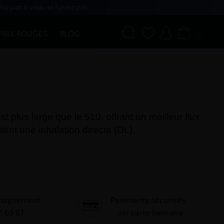
tez pas si vous ne fumez pas




PRIX ROUGES
BLOG
(0)
t plus large que le 510, offrant un meilleur flux
sitent une
inhalation directe (DL
).
mpagnement
Paiements sécurisés
1 69 97
par carte bancaire