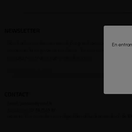
NEWSLETTER
Nous traitons vos données avec le plus grand soin, vous pouvez consu
En entrant
concernant la vie privée de nos clients. En vous inscrivant à la news
acceptez nos conditions générales d’utilisation
CONTACT
Email :
contact@j-well.fr
Téléphone :
07 75 71 69 97
Horaires : Nos conseillers sont disponibles du lundi au vendredi : de
10