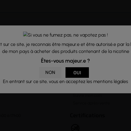
A propos
Notre Equipe
lter notre rubrique
 sur ce site, je reconnais être majeur.e et être autorisé.e par la 
Formulaire de contact
letter vous
de mon pays à acheter des produits contenant de la nicotine
Venir à notre boutique
Lexique de la vape
Êtes-vous majeur.e ?

Informations
NON
OUI
Questions fréquentes
En entrant sur ce site, vous en acceptez les mentions légales
Livraison et Retour
Suivre mon colis
Service après-vente
Certifications
h00 à 17h00