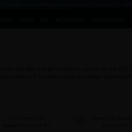
ion vers une vie sans tabac puis sans dépendance à la nicotine. Ne vapo
QUIDES
X-BAR
DIY
ACCESSOIRES
NOUVEAUTÉS
 les drip-tips à large ouverture. Le pas de vis 810 es
eurs
subohm
. Il est utilisé pour les setups qui néces
Suivre mon colis
Conseils et acco
Expédition jusqu'à 16h
5/7 au 07 75 7