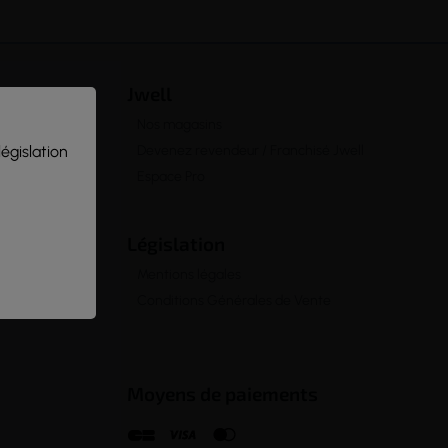
Jwell
Nos magasins
législation
Devenez revendeur / Franchisé Jwell
Espace Pro
Législation
Mentions légales
Conditions Générales de Vente
Moyens de paiements