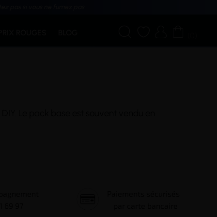
tez pas si vous ne fumez pas




PRIX ROUGES
BLOG
(0)
es DIY. Le pack base est souvent vendu en
mpagnement
Paiements sécurisés
1 69 97
par carte bancaire