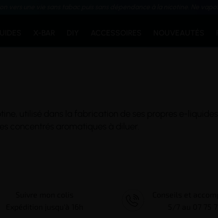
ion vers une vie sans tabac puis sans dépendance à la nicotine. Ne vapo
QUIDES
X-BAR
DIY
ACCESSOIRES
NOUVEAUTÉS
tine
, utilisé dans la fabrication de ses propres e-liquid
es concentrés aromatiques à diluer.
Suivre mon colis
Conseils et acco
Expédition jusqu'à 16h
5/7 au 07 75 7