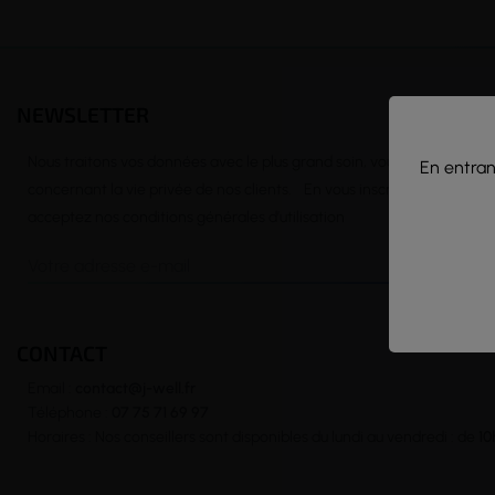
NEWSLETTER
Nous traitons vos données avec le plus grand soin, vous pouvez consu
En entrant
concernant la vie privée de nos clients. En vous inscrivant à la news
acceptez nos conditions générales d’utilisation
CONTACT
Email :
contact@j-well.fr
Téléphone :
07 75 71 69 97
Horaires : Nos conseillers sont disponibles du lundi au vendredi : de
10