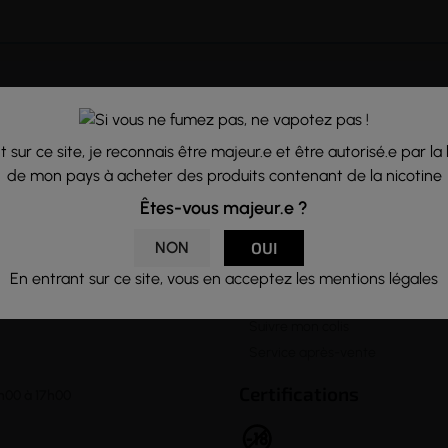
A propos
Notre Equipe
lter notre rubrique
 sur ce site, je reconnais être majeur.e et être autorisé.e par la 
Formulaire de contact
letter vous
de mon pays à acheter des produits contenant de la nicotine
Venir à notre boutique
Lexique de la vape
Êtes-vous majeur.e ?

Informations
NON
OUI
Questions fréquentes
En entrant sur ce site, vous en acceptez les mentions légales
Livraison et Retour
Suivre mon colis
Service après-vente
Certifications
h00 à 17h00