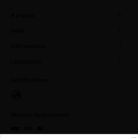

A propos

Jwell

Informations

Législation
Certifications
Moyens de paiements