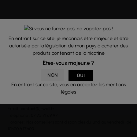
NEWSLETTER
Nous traitons vos données avec le plus grand soin, vous pouvez
En entrant sur ce site, je reconnais être majeur.e et être
consulter notre rubrique concernant la vie privée de nos clients.
autorisé.e par la législation de mon pays à acheter des
En vous inscrivant à la newsletter vous acceptez nos conditions
produits contenant de la nicotine
générales d’utilisation
Êtes-vous majeur.e ?

NON
OUI
En entrant sur ce site, vous en acceptez les mentions
légales
CONTACT
Email :
contact@j-well.fr
Téléphone :
07 75 71 69 97
Horaires : Nos conseillers sont disponibles du lundi au vendredi : de
10h00 à 17h00