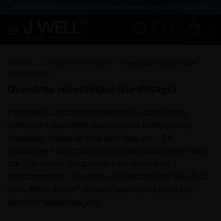
Le vapotage est une transition vers une vie sans tabac puis sans dé





(0)
Accueil
Lexique de la vape
Overdose nicotinique
(surdosage)
Overdose nicotinique (surdosage)
Ingestion ou absorption excessive de
nicotine
,
entraînant des effets secondaires temporaires
(nausées, maux de tête, vertiges, etc.). En
vapotage, l’autotitration rend les surdosages rares,
car l'utilisateur adapte spontanément sa
consommation. Toutefois, un dosage trop élevé ou
un rythme de
puff
excessif peut conduire à ces
symptômes passagers.