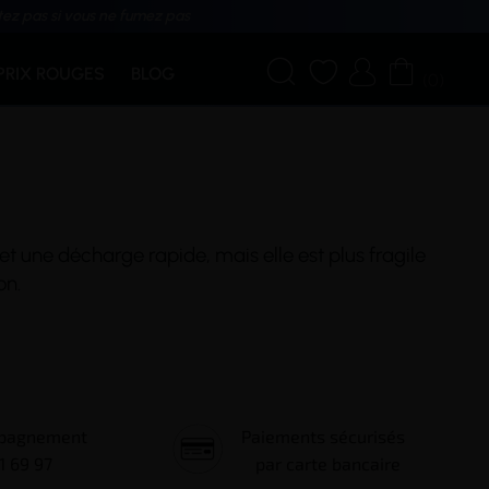
tez pas si vous ne fumez pas




PRIX ROUGES
BLOG
(0)
et une décharge rapide, mais elle est plus fragile
on.
mpagnement
Paiements sécurisés
1 69 97
par carte bancaire