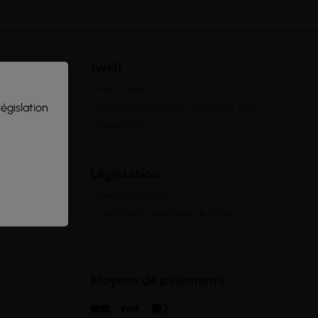
Jwell
Nos magasins
législation
Devenez revendeur / Franchisé Jwell
Espace Pro
Législation
Mentions légales
Conditions Générales de Vente
Moyens de paiements