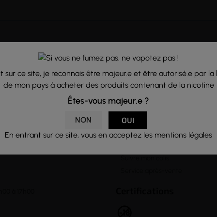
A propos
Notre Equipe
lter notre rubrique
 sur ce site, je reconnais être majeur.e et être autorisé.e par la 
Formulaire de contact
letter vous
de mon pays à acheter des produits contenant de la nicotine
Venir à notre boutique
Lexique de la vape
Êtes-vous majeur.e ?

Informations
NON
OUI
Questions fréquentes
En entrant sur ce site, vous en acceptez les mentions légales
Livraison et Retour
Suivre mon colis
Service après-vente
Certifications
h00 à 17h00