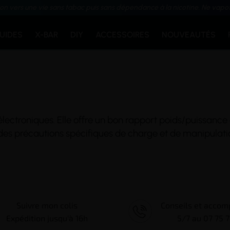
ion vers une vie sans tabac puis sans dépendance à la nicotine. Ne vapo
QUIDES
X-BAR
DIY
ACCESSOIRES
NOUVEAUTÉS
lectroniques. Elle offre un bon rapport poids/puissance 
 des précautions spécifiques de charge et de manipulati
Suivre mon colis
Conseils et acco
Expédition jusqu'à 16h
5/7 au 07 75 7