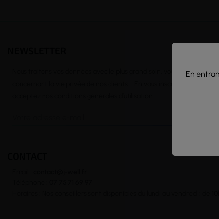
NEWSLETTER
Nous traitons vos données avec le plus grand soin, vous pouvez consu
En entrant
concernant la vie privée de nos clients. En vous inscrivant à la news
acceptez nos conditions générales d’utilisation
CONTACT
Email :
contact@j-well.fr
Téléphone :
07 75 71 69 97
Horaires : Nos conseillers sont disponibles du lundi au vendredi : de
10