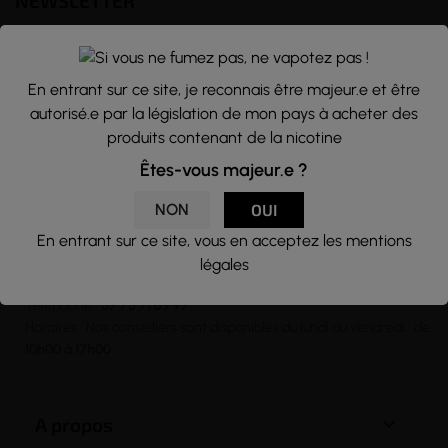
NEWSLETTER
Nous traitons vos données avec le plus grand soin, vous pouvez
consulter notre rubrique concernant la vie privée de nos clients.
En entrant sur ce site, je reconnais être majeur.e et être
En vous inscrivant à la newsletter vous acceptez nos conditions
autorisé.e par la législation de mon pays à acheter des
générales d’utilisation
produits contenant de la nicotine

Êtes-vous majeur.e ?
NON
OUI
En entrant sur ce site, vous en acceptez les mentions
CONTACT
légales
Email :
contact@j-well.fr
Téléphone :
07 75 71 69 97
Horaires : Nos conseillers sont disponibles du lundi au vendredi : de
10h00 à 17h00

A propos