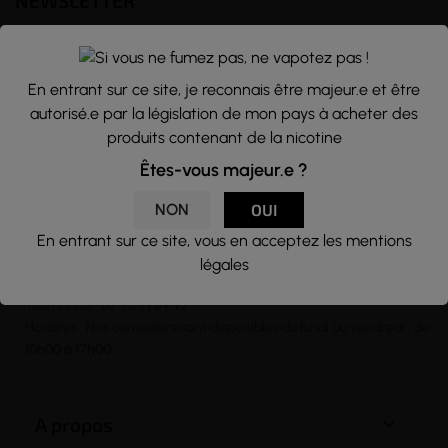
NEWSLETTER
Nous traitons vos données avec le plus grand soin, vous pouvez
consulter notre rubrique concernant la vie privée de nos clients.
En entrant sur ce site, je reconnais être majeur.e et être
En vous inscrivant à la newsletter vous acceptez nos conditions
autorisé.e par la législation de mon pays à acheter des
générales d’utilisation
produits contenant de la nicotine

Êtes-vous majeur.e ?
NON
OUI
En entrant sur ce site, vous en acceptez les mentions
CONTACT
légales
Email :
contact@j-well.fr
Téléphone :
07 75 71 69 97
Horaires : Nos conseillers sont disponibles du lundi au vendredi : de
10h00 à 17h00

A propos