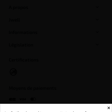

A propos

Jwell

Informations

Législation
Certifications
Moyens de paiements
×