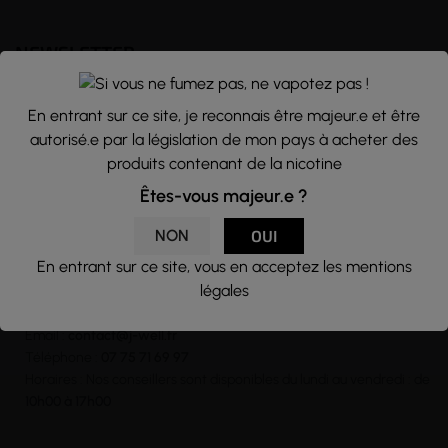
NEWSLETTER
Nous traitons vos données avec le plus grand soin, vous pouvez
En entrant sur ce site, je reconnais être majeur.e et être
consulter notre rubrique concernant la vie privée de nos clients.
autorisé.e par la législation de mon pays à acheter des
En vous inscrivant à la newsletter vous acceptez nos conditions
produits contenant de la nicotine
générales d’utilisation
Êtes-vous majeur.e ?

NON
OUI
En entrant sur ce site, vous en acceptez les mentions
légales
CONTACT
Email :
contact@j-well.fr
Téléphone :
07 75 71 69 97
Horaires : Nos conseillers sont disponibles du lundi au vendredi : de
10h00 à 17h00