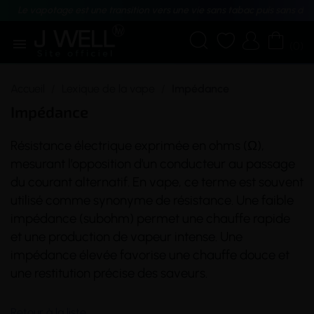
Le vapotage est une transition vers une vie sans tabac puis sans dé





(0)
Accueil
Lexique de la vape
Impédance
Impédance
Résistance
électrique exprimée en ohms (Ω),
mesurant l’opposition d’un conducteur au passage
du courant alternatif. En
vape
, ce terme est souvent
utilisé comme synonyme de résistance. Une faible
impédance (
subohm
) permet une
chauffe
rapide
et une production de vapeur intense. Une
impédance élevée favorise une chauffe douce et
une restitution précise des saveurs.
Retour à la liste